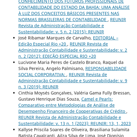
CONHECIMENTO DOS FUTUROS PROFISSIONAIS DE
CONTABILIDADE DO ESTADO DA BAHIA: UMA ANÁLISE
À LUZ DOS CONCEITOS BÁSICOS PRESENTES NAS
NORMAS BRASILEIRAS DE CONTABILIDADE
,
REUNIR
Revista de Administração Contabilidade e
Sustentabilidade: v. 5 n. 2 (2015): REUNIR
José Ribamar Marques de Carvalho,
EDITORIAL –
Edição Especial Rio +20
,
REUNIR Revista de
Administração Contabilidade e Sustentabilidade: v. 2
n. 2 (2012): EDIÇÃO ESPECIAL RIO +20
Lucivone Maria Peres de Castelo Branco, Raquel da
Silva Pereira, Angelo Palmisano,
RESPONSABILIDADE
SOCIAL CORPORATIVA:
,
REUNIR Revista de
Administração Contabilidade e Sustentabilidade: v. 9
n. 3 (2019): REUNIR
Cinthia Moysés Gonçalves, Valéria Gama Fully Bressan,
Gustavo Henrique Dias Souza,
Camel e Pearls:
Comparativo entre Metodologias de Análise de
Desempenho Financeiro de Cooperativas de Crédito
,
REUNIR Revista de Administração Contabilidade e
Sustentabilidade: v. 13 n. 1 (2023): REUNIR: 13, 1, 2023
Kallyse Priscila Soares de Oliveira, Brasiliana Sulamita
Batista Cavalcanti, Ailza Silva de Lima, José Dionísio