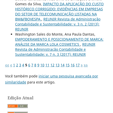
Gomes da Silva,
IMPACTO DA APLICAÇÃO DO CUSTO
HISTÓRICO CORRIGIDO: EVIDÊNCIAS EM EMPRESAS
DO SETOR DE TELECOMUNICAÇÃO LISTADAS NA
BM&FBOVESPA
,
REUNIR Revista de Administração
Contabilidade e Sustentabilidade: v. 3 n. 2 (2013):
REUNIR
Washington Sales do Monte, Ana Paula Dantas,
EMPODERAMENTO E POSICIONAMENTO DE MARCA:
ANÁLISE DA MARCA LOLA COSMETICS
,
REUNIR
Revista de Administração Contabilidade e
Sustentabilidade: v. 7 n. 3 (2017): REUNIR
<<
<
1
2
3
4
5
6
7
8
9
10
11
12
13
14
15
16
17
>
>>
Você também pode
iniciar uma pesquisa avançada por
similaridade
para este artigo.
Edição Atual