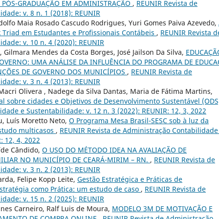
 PÓS-GRADUAÇÃO EM ADMINISTRAÇÃO
,
REUNIR Revista de
idade: v. 8 n. 1 (2018): REUNIR
dolfo Maia Rosado Cascudo Rodrigues, Yuri Gomes Paiva Azevedo,
 Triad em Estudantes e Profissionais Contábeis
,
REUNIR Revista d
idade: v. 10 n. 4 (2020): REUNIR
a, Gilmara Mendes da Costa Borges, José Jailson Da Silva,
EDUCAÇÃ
 GOVERNO: UMA ANÁLISE DA INFLUÊNCIA DO PROGRAMA DE EDUC
UNÇÕES DE GOVERNO DOS MUNICÍPIOS
,
REUNIR Revista de
idade: v. 3 n. 4 (2013): REUNIR
acri Olivera , Nadege da Silva Dantas, Maria de Fátima Martins,
nal sobre cidades e Objetivos de Desenvolvimento Sustentável (OD
ade e Sustentabilidade: v. 12 n. 3 (2022): REUNIR: 12, 3, 2022
eu, Luís Moretto Neto,
O Programa Mesa Brasil-SESC sob à luz da
studo multicasos
,
REUNIR Revista de Administração Contabilidade
: 12, 4, 2022
aíde Cândido,
O USO DO MÉTODO IDEA NA AVALIAÇÃO DE
ILIAR NO MUNICÍPIO DE CEARÁ-MIRIM – RN.
,
REUNIR Revista de
idade: v. 3 n. 2 (2013): REUNIR
arda, Felipe Kopp Leite,
Gestão Estratégica e Práticas de
Estratégia como Prática: um estudo de caso
,
REUNIR Revista de
idade: v. 15 n. 2 (2025): REUNIR
anes Carneiro, Ralf Luis de Moura,
MODELO 3M DE MOTIVAÇÃO E
TAMENTO DE COMPRA ONLINE
,
REUNIR Revista de Administração