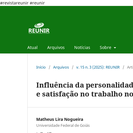
#revistareunir #reunir
Atual
Arquivos
Notícias
Sobre
Início
/
Arquivos
/
v. 15 n. 3 (2025): REUNIR
/
Art
Influência da personalidad
e satisfação no trabalho 
Matheus Lira Nogueira
Universidade Federal de Goiás