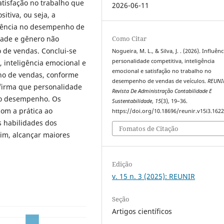
tisfação no trabalho que
2026-06-11
itiva, ou seja, a
luência no desempenho de
Como Citar
idade e gênero não
 de vendas. Conclui-se
Nogueira, M. L., & Silva, J. . (2026). Influên
personalidade competitiva, inteligência
, inteligência emocional e
emocional e satisfação no trabalho no
ho de vendas, conforme
desempenho de vendas de veículos.
REUNI
afirma que personalidade
Revista De Administração Contabilidade E
m o desempenho. Os
Sustentabilidade
,
15
(3), 19–36.
com a prática ao
https://doi.org/10.18696/reunir.v15i3.162
s habilidades dos
Fomatos de Citação
im, alcançar maiores
Edição
v. 15 n. 3 (2025): REUNIR
Seção
Artigos científicos