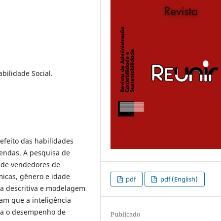
ilidade Social.
efeito das habilidades
endas. A pesquisa de
s de vendedores de
micas, gênero e idade
pdf
pdf (English)
ica descritiva e modelagem
am que a inteligência
cta o desempenho de
Publicado