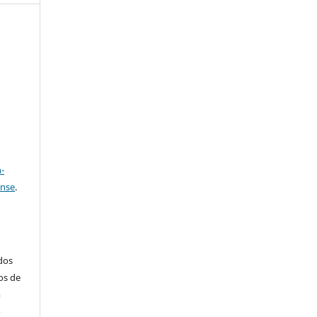
e
a
-
ense
.
ados
os de
m
o