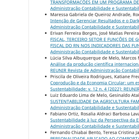
TRANSFORMAÇÕES EM UM PROGRAMA DE
Administração Contabilidade e Sustentabil
Maressa Gabriela de Queiroz Andrade, Ro
Intenção de Gerenciar Resultados e o Dark
Administração Contabilidade e Sustentabil
Erivan Ferreira Borges, José Matias Pereir
FISCAL, TERCEIRO SETOR E FUNÇÕES DE
FISCAL DO RN NOS INDICADORES DAS F
Administração Contabilidade e Sustentabil
Lúcia Silva Albuquerque de Melo, Marcos M
Análise da produção científica internacio
REUNIR Revista de Administração Contabilid
Priscila de Oliveira Rodrigues, Katiane Fr
Coprodução e da Economia Circular: um e
Sustentabilidade: v. 12 n. 4 (2022): REUNIR
Luiz Eduardo Lima de Melo, Gesinaldo At
SUSTENTABILIDADE DA AGRICULTURA FAM
Administração Contabilidade e Sustentabil
Fabiano Ortiz, Rosalia Aldraci Barbosa Lav
Sustentabilidade à luz da Perspectiva da 
Administração Contabilidade e Sustentabil
Fernando Chiabai Bento, Teresa Cristina J
PERSONALIDADE APLICADO AO COMPOR