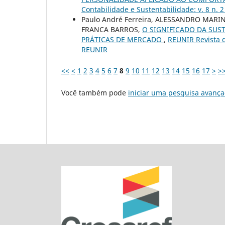
Contabilidade e Sustentabilidade: v. 8 n. 
Paulo André Ferreira, ALESSANDRO MARI
FRANCA BARROS,
O SIGNIFICADO DA SUS
PRÁTICAS DE MERCADO
,
REUNIR Revista d
REUNIR
<<
<
1
2
3
4
5
6
7
8
9
10
11
12
13
14
15
16
17
>
>
Você também pode
iniciar uma pesquisa avança