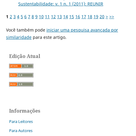
Sustentabilidade: v. 1 n. 1 (2011): REUNIR
1
2
3
4
5
6
7
8
9
10
11
12
13
14
15
16
17
18
19
20
>
>>
Você também pode
iniciar uma pesquisa avançada por
similaridade
para este artigo.
Edição Atual
Informações
Para Leitores
Para Autores