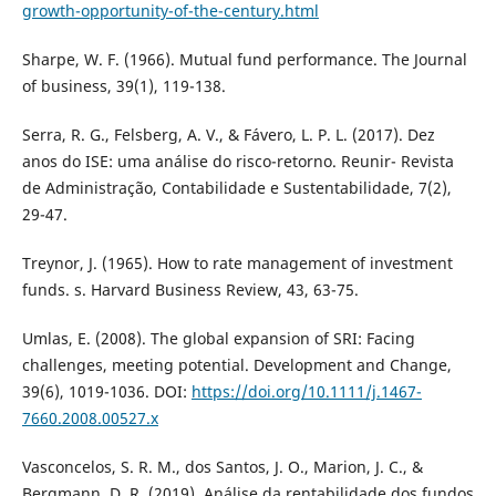
growth-opportunity-of-the-century.html
Sharpe, W. F. (1966). Mutual fund performance. The Journal
of business, 39(1), 119-138.
Serra, R. G., Felsberg, A. V., & Fávero, L. P. L. (2017). Dez
anos do ISE: uma análise do risco-retorno. Reunir- Revista
de Administração, Contabilidade e Sustentabilidade, 7(2),
29-47.
Treynor, J. (1965). How to rate management of investment
funds. s. Harvard Business Review, 43, 63-75.
Umlas, E. (2008). The global expansion of SRI: Facing
challenges, meeting potential. Development and Change,
39(6), 1019-1036. DOI:
https://doi.org/10.1111/j.1467-
7660.2008.00527.x
Vasconcelos, S. R. M., dos Santos, J. O., Marion, J. C., &
Bergmann, D. R. (2019). Análise da rentabilidade dos fundos