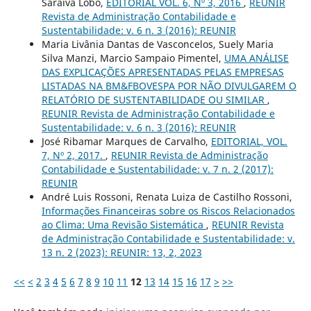
Saraiva Lôbo,
EDITORIAL VOL. 6, Nº 3, 2016
,
REUNIR
Revista de Administração Contabilidade e
Sustentabilidade: v. 6 n. 3 (2016): REUNIR
Maria Livânia Dantas de Vasconcelos, Suely Maria
Silva Manzi, Marcio Sampaio Pimentel,
UMA ANÁLISE
DAS EXPLICAÇÕES APRESENTADAS PELAS EMPRESAS
LISTADAS NA BM&FBOVESPA POR NÃO DIVULGAREM O
RELATÓRIO DE SUSTENTABILIDADE OU SIMILAR
,
REUNIR Revista de Administração Contabilidade e
Sustentabilidade: v. 6 n. 3 (2016): REUNIR
José Ribamar Marques de Carvalho,
EDITORIAL, VOL.
7, Nº 2, 2017.
,
REUNIR Revista de Administração
Contabilidade e Sustentabilidade: v. 7 n. 2 (2017):
REUNIR
André Luis Rossoni, Renata Luiza de Castilho Rossoni,
Informações Financeiras sobre os Riscos Relacionados
ao Clima: Uma Revisão Sistemática
,
REUNIR Revista
de Administração Contabilidade e Sustentabilidade: v.
13 n. 2 (2023): REUNIR: 13, 2, 2023
<<
<
2
3
4
5
6
7
8
9
10
11
12
13
14
15
16
17
>
>>