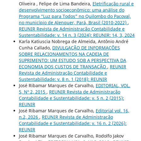
Oliveira , Felipe de Lima Bandeira,
Eletrificação rural e
desenvolvimento socioeconômico: uma análise do
Programa “Luz para Todos” no Quilombo do Pacoval,
no município de Alenquer, Pará, Brasil (2010-2022)
,
REUNIR Revista de Administração Contabilidade e
Sustentabilidade: v. 14 n. 3 (2024): REUNIR: 14, 3, 2024
Karla Katiuscia Nobrega de Almeida, Antônio André
Cunha Callado,
DIVULGAÇÃO DE INFORMAÇÕES
SOBRE RELACIONAMENTOS NA CADEIA DE
SUPRIMENTO: UM ESTUDO SOB A PERSPECTIVA DA
ECONOMIA DOS CUSTOS DE TRANSAÇÃO
,
REUNIR
Revista de Administração Contabilidade e
Sustentabilidade: v. 8 n. 1 (2018): REUNIR
José Ribamar Marques de Carvalho,
EDITORIAL, VOL.
5, Nº 2, 2015
,
REUNIR Revista de Administração
Contabilidade e Sustentabilidade: v. 5 n. 2 (2015):
REUNIR
José Ribamar Marques de Carvalho,
Editorial vol. 16,
n.2, 2026
,
REUNIR Revista de Administração
Contabilidade e Sustentabilidade: v. 16 n. 2 (2026):
REUNIR
José Ribamar Marques de Carvalho, Rodolfo Jakov