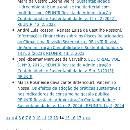
Mara de Castro Lucena Vieira,
Sustentabilidade
Hidroambiental: uma análise multicriterial com
multidecisor
,
REUNIR Revista de Administração
Contabilidade e Sustentabilidade: v. 12 n. 2 (2022):
REUNIR: 12, 2, 2022
André Luis Rossoni, Renata Luiza de Castilho Rossoni,
Informações Financeiras sobre os Riscos Relacionados
ao Clima: Uma Revisão Sistemática
,
REUNIR Revista
de Administração Contabilidade e Sustentabilidade: v.
13 n. 2 (2023): REUNIR: 13, 2, 2023
José Ribamar Marques de Carvalho,
EDITORIAL, VOL.
5, Nº 3, 2015
,
REUNIR Revista de Administração
Contabilidade e Sustentabilidade: v. 5 n. 3 (2015):
REUNIR
Maria Rosineide Cavalcante Bittencourt, Valcemiro
Nossa,
Os efeitos da adoção de práticas sustentáveis
nos indicadores de consumo na gestão pública
,
REUNIR Revista de Administração Contabilidade e
Sustentabilidade: v. 14 n. 2 (2024): REUNIR: 14, 2, 2024
<<
<
4
5
6
7
8
9
10
11
12
13
14
15
16
17
>
>>