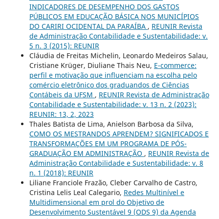
INDICADORES DE DESEMPENHO DOS GASTOS
PÚBLICOS EM EDUCAÇÃO BÁSICA NOS MUNICÍPIOS
DO CARIRI OCIDENTAL DA PARAÍBA
,
REUNIR Revista
de Administração Contabilidade e Sustentabilidade: v.
5 n. 3 (2015): REUNIR
Cláudia de Freitas Michelin, Leonardo Medeiros Salau,
Cristiane Krüger, Diuliane Thais Neu,
E-commerce:
perfil e motivação que influenciam na escolha pelo
comércio eletrônico dos graduandos de Ciências
Contábeis da UFSM
,
REUNIR Revista de Administração
Contabilidade e Sustentabilidade: v. 13 n. 2 (2023):
REUNIR: 13, 2, 2023
Thales Batista de Lima, Anielson Barbosa da Silva,
COMO OS MESTRANDOS APRENDEM? SIGNIFICADOS E
TRANSFORMAÇÕES EM UM PROGRAMA DE PÓS-
GRADUAÇÃO EM ADMINISTRAÇÃO
,
REUNIR Revista de
Administração Contabilidade e Sustentabilidade: v. 8
n. 1 (2018): REUNIR
Liliane Franciole Frazão, Cleber Carvalho de Castro,
Cristina Lelis Leal Calegario,
Redes Multinível e
Multidimensional em prol do Objetivo de
Desenvolvimento Sustentável 9 (ODS 9) da Agenda