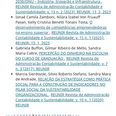
2030/ONU – Indústria, Inovação e Infraestrutura
,
REUNIR Revista de Administração Contabilidade e
Sustentabilidade: v. 13 n. 2 (2023): REUNIR: 13, 2, 2023
Ionaé Camila Zamboni, Nilara Izabel Von Fruauff
Pavan, Kelly Cristina Benetti Tonani Tosta,
O
desenvolvimento de competências empreendedoras
no ensino superior
,
REUNIR Revista de Administração
Contabilidade e Sustentabilidade: v. 15 n. 1 (2025):
REUNIR: 15, 1, 2025
Gabriela Buffon, Gilmar Ribeiro de Mello, Sandra
Maria Coltre,
PERCEPÇÃO DO DINHEIRO NA ESCOLHA
DO CURSO DE GRADUAÇÃO
,
REUNIR Revista de
Administração Contabilidade e Sustentabilidade: v. 7
n. 3 (2017): REUNIR
Marcia Sierdovski, Silvio Roberto Stefano, Sandra Mara
de Andrade,
RELAÇÃO DA ESTRATÉGIA COMO PRÁTICA
SOCIAL PARA A CONSTRUÇÃO DE INDICADORES NO
PILAR SOCIAL DA SUSTENTABILIDADE
ORGANIZACIONAL
,
REUNIR Revista de Administração
Contabilidade e Sustentabilidade: v. 10 n. 1 (2020):
REUNIR
<<
<
1
2
3
4
5
6
7
8
9
10
11
12
13
14
15
>
>>