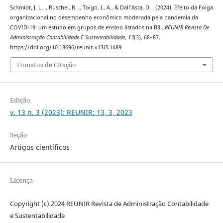
Schmidt, J. L. ., Ruschel, R. ., Toigo, L. A., & Dall’Asta, D. . (2024). Efeito da Folga
organizacional no desempenho econômico moderada pela pandemia da
COVID-19: um estudo em grupos de ensino listados na B3 .
REUNIR Revista De
Administração Contabilidade E Sustentabilidade
,
13
(3), 68–87.
https://doi.org/10.18696/reunir.v13i3.1489
Fomatos de Citação
Edição
v. 13 n. 3 (2023): REUNIR: 13, 3, 2023
Seção
Artigos científicos
Licença
Copyright (c) 2024 REUNIR Revista de Administração Contabilidade
e Sustentabilidade