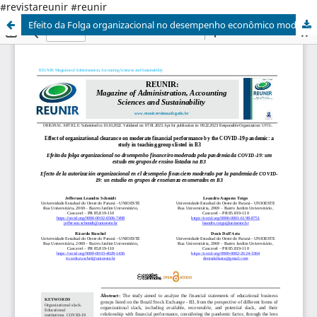
#revistareunir #reunir
Efeito da Folga organizacional no desempenho econômico moderada pela pandemia da COVID-19: um estudo em grupos de ensino listados na B3