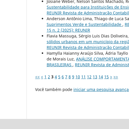
Josiane Weber, Nelson Santos Machado, R
Sustentabilidade para Instituições de Ens
REUNIR Revista de Administração Contabili
Anderson Antônio Lima, Thiago de Luca Sa
Suprimentos Verde e Sustentabilidade
,
RE
15 n. 2 (2025): REUNIR
Flavia Massuga, Sérgio Luis Dias Doliveir
sólidos urbanos em um município da regiã
REUNIR Revista de Administração Contabilid
Hamylla Haianny Araújo Silva, Ádria Tayllo
de Morais Luz,
ANÁLISE COMPORTAMENTAL
BRASILEIRAS
,
REUNIR Revista de Administr
<<
<
1
2
3
4
5
6
7
8
9
10
11
12
13
14
15
>
>>
Você também pode
iniciar uma pesquisa avança