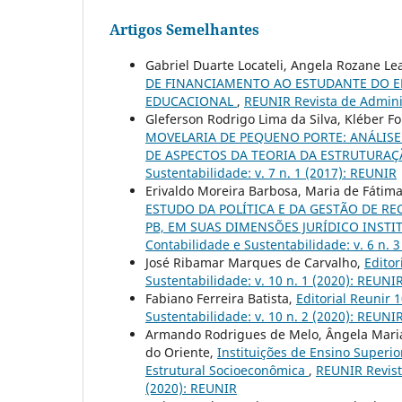
Artigos Semelhantes
Gabriel Duarte Locateli, Angela Rozane Le
DE FINANCIAMENTO AO ESTUDANTE DO E
EDUCACIONAL
,
REUNIR Revista de Adminis
Gleferson Rodrigo Lima da Silva, Kléber 
MOVELARIA DE PEQUENO PORTE: ANÁLIS
DE ASPECTOS DA TEORIA DA ESTRUTURA
Sustentabilidade: v. 7 n. 1 (2017): REUNIR
Erivaldo Moreira Barbosa, Maria de Fátim
ESTUDO DA POLÍTICA E DA GESTÃO DE RE
PB, EM SUAS DIMENSÕES JURÍDICO INSTI
Contabilidade e Sustentabilidade: v. 6 n. 
José Ribamar Marques de Carvalho,
Editor
Sustentabilidade: v. 10 n. 1 (2020): REUNI
Fabiano Ferreira Batista,
Editorial Reunir 
Sustentabilidade: v. 10 n. 2 (2020): REUNI
Armando Rodrigues de Melo, Ângela Maria C
do Oriente,
Instituições de Ensino Superi
Estrutural Socioeconômica
,
REUNIR Revist
(2020): REUNIR