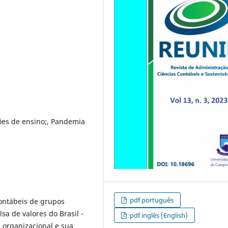
ções de ensino;, Pandemia
pdf português
ontábeis de grupos
sa de valores do Brasil -
pdf inglês (English)
ga organizacional e sua