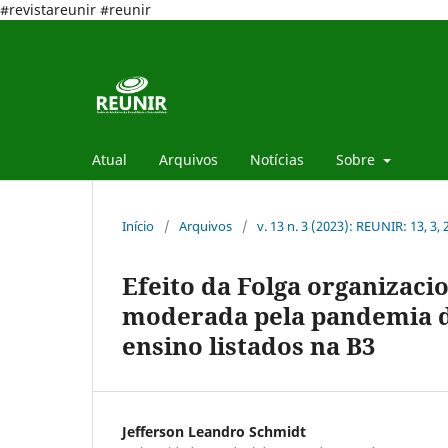
#revistareunir #reunir
Atual
Arquivos
Notícias
Sobre
Início
/
Arquivos
/
v. 13 n. 3 (2023): REUNIR: 13, 3,
Efeito da Folga organizac
moderada pela pandemia d
ensino listados na B3
Jefferson Leandro Schmidt