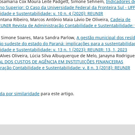
osamaria Cox Moura Leite Padgett, Simone Sehnem,
Indicadores d
ino Superior: O Caso da Universidade Federal da Fronteira Sul - UF
dade e Sustentabilidade: v. 10 n. 4 (2020): REUNIR
ntana Ribeiro, Marcos Antônio Maia Lávio De Oliveira,
Cadeia de
UNIR Revista de Administração Contabilidade e Sustentabilidade: 
a, Simone Soares, Mara Sandra Parlow,
A gestão municipal dos resí
o sudeste do estado do Paraná: implicações para a sustentabilid
ade e Sustentabilidade: v. 13 n. 1 (2023): REUNIR: 13, 1, 2023
 Alves Oliveira, Lúcia Silva Albuquerque de Melo, Janayna Rodrigue
 DOS CUSTOS DE AGÊNCIA EM INSTITUIÇÕES FINANCEIRAS
ação Contabilidade e Sustentabilidade: v. 8 n. 3 (2018): REUNIR
da por similaridade
para este artigo.