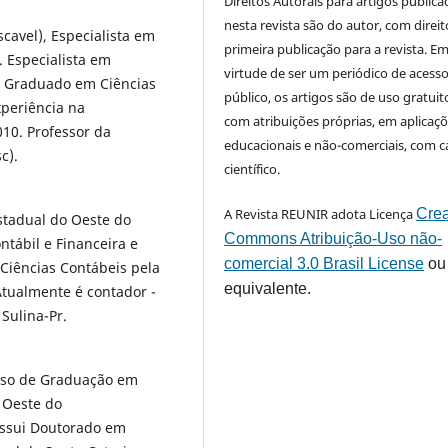
Direitos Autorais para artigos public
nesta revista são do autor, com direit
cavel), Especialista em
primeira publicação para a revista. E
. Especialista em
virtude de ser um periódico de acess
. Graduado em Ciências
público, os artigos são de uso gratuit
periência na
com atribuições próprias, em aplicaç
10. Professor da
educacionais e não-comerciais, com c
sc).
científico.
A Revista REUNIR adota Licença
Crea
stadual do Oeste do
Commons Atribuição-Uso não-
ntábil e Financeira e
comercial 3.0 Brasil License
ou
Ciências Contábeis pela
equivalente.
Atualmente é contador -
Sulina-Pr.
rso de Graduação em
 Oeste do
ossui Doutorado em