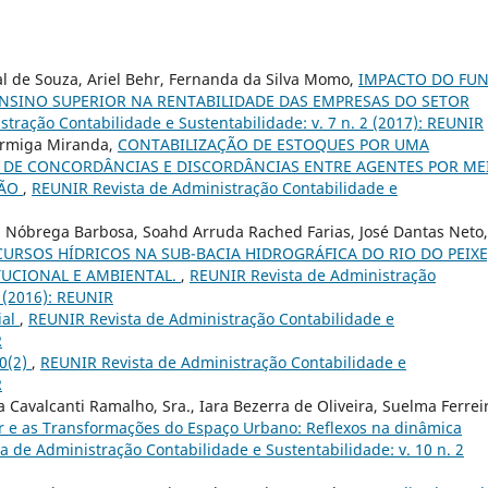
al de Souza, Ariel Behr, Fernanda da Silva Momo,
IMPACTO DO FU
NSINO SUPERIOR NA RENTABILIDADE DAS EMPRESAS DO SETOR
tração Contabilidade e Sustentabilidade: v. 7 n. 2 (2017): REUNIR
Formiga Miranda,
CONTABILIZAÇÃO DE ESTOQUES POR UMA
E DE CONCORDÂNCIAS E DISCORDÂNCIAS ENTRE AGENTES POR ME
ÇÃO
,
REUNIR Revista de Administração Contabilidade e
a Nóbrega Barbosa, Soahd Arruda Rached Farias, José Dantas Neto,
CURSOS HÍDRICOS NA SUB-BACIA HIDROGRÁFICA DO RIO DO PEIXE
TUCIONAL E AMBIENTAL.
,
REUNIR Revista de Administração
3 (2016): REUNIR
ial
,
REUNIR Revista de Administração Contabilidade e
R
10(2)
,
REUNIR Revista de Administração Contabilidade e
R
avalcanti Ramalho, Sra., Iara Bezerra de Oliveira, Suelma Ferrei
or e as Transformações do Espaço Urbano: Reflexos na dinâmica
a de Administração Contabilidade e Sustentabilidade: v. 10 n. 2