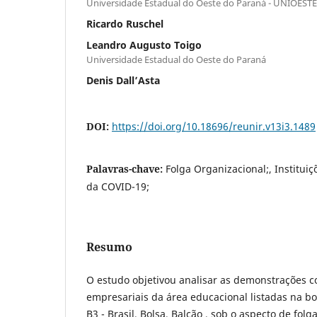
Universidade Estadual do Oeste do Paraná - UNIOESTE
Ricardo Ruschel
Leandro Augusto Toigo
Universidade Estadual do Oeste do Paraná
Denis Dall’Asta
DOI:
https://doi.org/10.18696/reunir.v13i3.1489
Palavras-chave:
Folga Organizacional;, Institui
da COVID-19;
Resumo
O estudo objetivou analisar as demonstrações c
empresariais da área educacional listadas na bol
B3 - Brasil, Bolsa, Balcão , sob o aspecto de fol