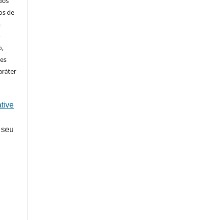
ados
os de
m
o
o,
ões
aráter
tive
 seu