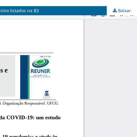
ino listados na B3
Baixar