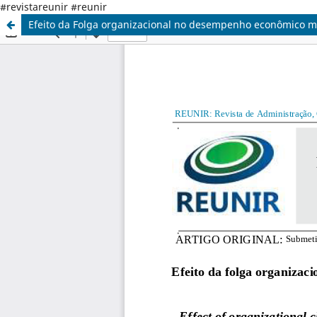
#revistareunir #reunir
Efeito da Folga organizacional no desempenho econômico m