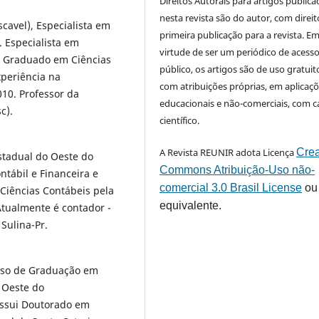
Direitos Autorais para artigos public
nesta revista são do autor, com direit
cavel), Especialista em
primeira publicação para a revista. E
. Especialista em
virtude de ser um periódico de acess
. Graduado em Ciências
público, os artigos são de uso gratuit
periência na
com atribuições próprias, em aplicaç
10. Professor da
educacionais e não-comerciais, com c
sc).
científico.
A Revista REUNIR adota Licença
Crea
stadual do Oeste do
Commons Atribuição-Uso não-
ntábil e Financeira e
comercial 3.0 Brasil License
ou
Ciências Contábeis pela
equivalente.
Atualmente é contador -
Sulina-Pr.
rso de Graduação em
 Oeste do
ossui Doutorado em