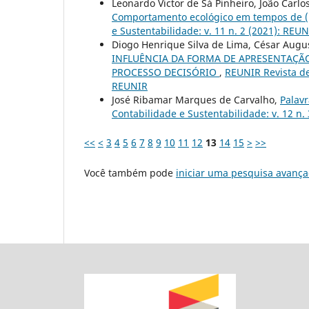
Leonardo Victor de Sá Pinheiro, João Carlo
Comportamento ecológico em tempos de (i
e Sustentabilidade: v. 11 n. 2 (2021): REU
Diogo Henrique Silva de Lima, César Augus
INFLUÊNCIA DA FORMA DE APRESENTAÇÃ
PROCESSO DECISÓRIO
,
REUNIR Revista de
REUNIR
José Ribamar Marques de Carvalho,
Palavr
Contabilidade e Sustentabilidade: v. 12 n. 
<<
<
3
4
5
6
7
8
9
10
11
12
13
14
15
>
>>
Você também pode
iniciar uma pesquisa avança