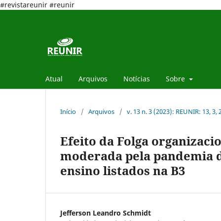
#revistareunir #reunir
Atual
Arquivos
Notícias
Sobre
Início
/
Arquivos
/
v. 13 n. 3 (2023): REUNIR: 13, 3,
Efeito da Folga organizac
moderada pela pandemia d
ensino listados na B3
Jefferson Leandro Schmidt