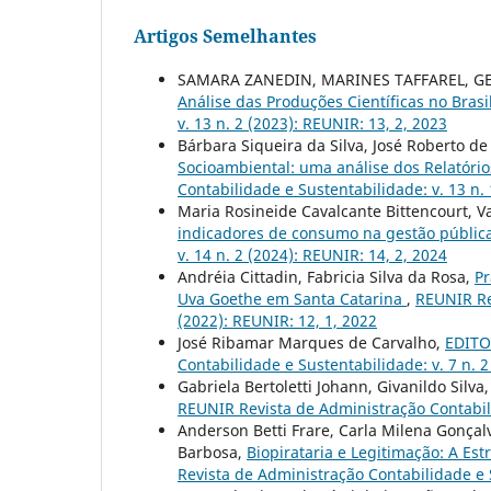
Artigos Semelhantes
SAMARA ZANEDIN, MARINES TAFFAREL, G
Análise das Produções Científicas no Brasi
v. 13 n. 2 (2023): REUNIR: 13, 2, 2023
Bárbara Siqueira da Silva, José Roberto de
Socioambiental: uma análise dos Relatóri
Contabilidade e Sustentabilidade: v. 13 n. 
Maria Rosineide Cavalcante Bittencourt, 
indicadores de consumo na gestão públic
v. 14 n. 2 (2024): REUNIR: 14, 2, 2024
Andréia Cittadin, Fabricia Silva da Rosa,
Pr
Uva Goethe em Santa Catarina
,
REUNIR Rev
(2022): REUNIR: 12, 1, 2022
José Ribamar Marques de Carvalho,
EDITOR
Contabilidade e Sustentabilidade: v. 7 n. 
Gabriela Bertoletti Johann, Givanildo Silva
REUNIR Revista de Administração Contabilid
Anderson Betti Frare, Carla Milena Gonça
Barbosa,
Biopirataria e Legitimação: A E
Revista de Administração Contabilidade e S