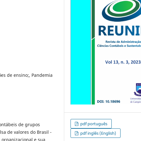
ções de ensino;, Pandemia
pdf português
ontábeis de grupos
sa de valores do Brasil -
pdf inglês (English)
ga organizacional e sua