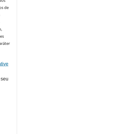
ados
os de
m
o
o,
ões
aráter
tive
 seu