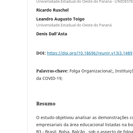
Universidade Estadual do Oeste do Paraná - UNIOESTE
Ricardo Ruschel
Leandro Augusto Toigo
Universidade Estadual do Oeste do Paraná
Denis Dall’Asta
DOI:
https://doi.org/10.18696/reunir.v13i3.1489
Palavras-chave:
Folga Organizacional;, Institui
da COVID-19;
Resumo
O estudo objetivou analisar as demonstrações c
empresariais da área educacional listadas na bol
B3 - Brasil, Bolsa, Balcão , sob o aspecto de fol