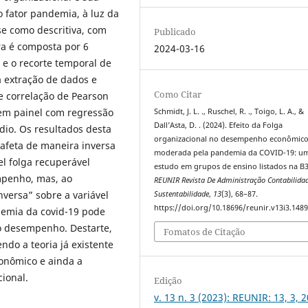
 fator pandemia, à luz da
se como descritiva, com
Publicado
a é composta por 6
2024-03-16
 e o recorte temporal de
a extração de dados e
Como Citar
a e correlação de Pearson
em painel com regressão
Schmidt, J. L. ., Ruschel, R. ., Toigo, L. A., &
Dall’Asta, D. . (2024). Efeito da Folga
dio. Os resultados desta
organizacional no desempenho econômic
afeta de maneira inversa
moderada pela pandemia da COVID-19: u
l folga recuperável
estudo em grupos de ensino listados na B3
mpenho, mas, ao
REUNIR Revista De Administração Contabilida
nversa” sobre a variável
Sustentabilidade
,
13
(3), 68–87.
https://doi.org/10.18696/reunir.v13i3.148
ndemia da covid-19 pode
no desempenho. Destarte,
Fomatos de Citação
ndo a teoria já existente
onômico e ainda a
ional.
Edição
v. 13 n. 3 (2023): REUNIR: 13, 3, 