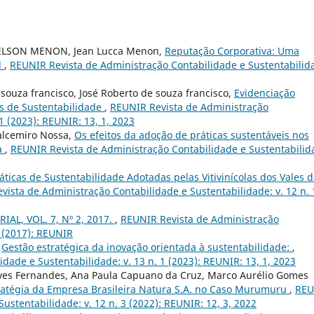
ELSON MENON, Jean Lucca Menon,
Reputação Corporativa: Uma
l
,
REUNIR Revista de Administração Contabilidade e Sustentabilid
 souza francisco, José Roberto de souza francisco,
Evidenciação
os de Sustentabilidade
,
REUNIR Revista de Administração
1 (2023): REUNIR: 13, 1, 2023
Valcemiro Nossa,
Os efeitos da adoção de práticas sustentáveis nos
a
,
REUNIR Revista de Administração Contabilidade e Sustentabilid
áticas de Sustentabilidade Adotadas pelas Vitivinícolas dos Vales 
ista de Administração Contabilidade e Sustentabilidade: v. 12 n. 
IAL, VOL. 7, Nº 2, 2017.
,
REUNIR Revista de Administração
2 (2017): REUNIR
,
Gestão estratégica da inovação orientada à sustentabilidade:
,
ade e Sustentabilidade: v. 13 n. 1 (2023): REUNIR: 13, 1, 2023
lves Fernandes, Ana Paula Capuano da Cruz, Marco Aurélio Gomes
stratégia da Empresa Brasileira Natura S.A. no Caso Murumuru
,
REU
ustentabilidade: v. 12 n. 3 (2022): REUNIR: 12, 3, 2022