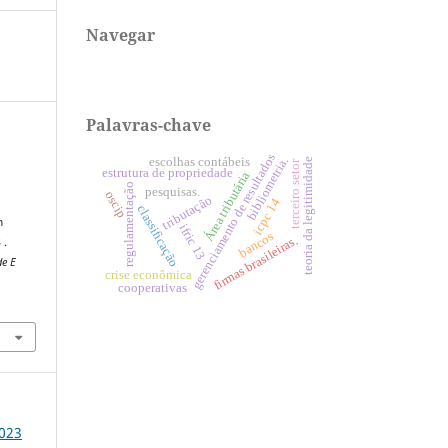
Navegar
Palavras-chave
gerenciamento de resultados
bibliometria.
escolhas contábeis
teoria da legitimidade
terceiro setor
estrutura de propriedade
Área tributária
regulamentação
pesquisas.
oscip
tributação
o
icpc 14
classificação
m
ifric 13
bancos
firmas brasileiras.
 .
de E
crise econômica
cooperativas
9
2023