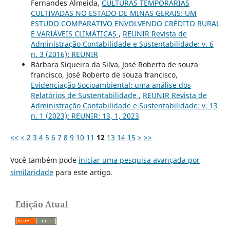
Fernandes Almeida,
CULTURAS TEMPORÁRIAS
CULTIVADAS NO ESTADO DE MINAS GERAIS: UM
ESTUDO COMPARATIVO ENVOLVENDO CRÉDITO RURAL
E VARIÁVEIS CLIMÁTICAS
,
REUNIR Revista de
Administração Contabilidade e Sustentabilidade: v. 6
n. 3 (2016): REUNIR
Bárbara Siqueira da Silva, José Roberto de souza
francisco, José Roberto de souza francisco,
Evidenciação Socioambiental: uma análise dos
Relatórios de Sustentabilidade
,
REUNIR Revista de
Administração Contabilidade e Sustentabilidade: v. 13
n. 1 (2023): REUNIR: 13, 1, 2023
<<
<
2
3
4
5
6
7
8
9
10
11
12
13
14
15
>
>>
Você também pode
iniciar uma pesquisa avançada por
similaridade
para este artigo.
Edição Atual