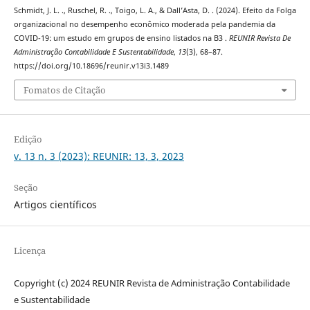
Schmidt, J. L. ., Ruschel, R. ., Toigo, L. A., & Dall’Asta, D. . (2024). Efeito da Folga
organizacional no desempenho econômico moderada pela pandemia da
COVID-19: um estudo em grupos de ensino listados na B3 .
REUNIR Revista De
Administração Contabilidade E Sustentabilidade
,
13
(3), 68–87.
https://doi.org/10.18696/reunir.v13i3.1489
Fomatos de Citação
Edição
v. 13 n. 3 (2023): REUNIR: 13, 3, 2023
Seção
Artigos científicos
Licença
Copyright (c) 2024 REUNIR Revista de Administração Contabilidade
e Sustentabilidade