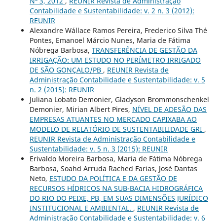
Nº 3, 2012
,
REUNIR Revista de Administração
Contabilidade e Sustentabilidade: v. 2 n. 3 (2012):
REUNIR
Alexandre Wállace Ramos Pereira, Frederico Silva Thé
Pontes, Emanoel Márcio Nunes, Maria de Fátima
Nóbrega Barbosa,
TRANSFERÊNCIA DE GESTÃO DA
IRRIGAÇÃO: UM ESTUDO NO PERÍMETRO IRRIGADO
DE SÃO GONÇALO/PB
,
REUNIR Revista de
Administração Contabilidade e Sustentabilidade: v. 5
n. 2 (2015): REUNIR
Juliana Lobato Demonier, Gladyson Brommonschenkel
Demonier, Mirian Albert Pires,
NÍVEL DE ADESÃO DAS
EMPRESAS ATUANTES NO MERCADO CAPIXABA AO
MODELO DE RELATÓRIO DE SUSTENTABILIDADE GRI
,
REUNIR Revista de Administração Contabilidade e
Sustentabilidade: v. 5 n. 3 (2015): REUNIR
Erivaldo Moreira Barbosa, Maria de Fátima Nóbrega
Barbosa, Soahd Arruda Rached Farias, José Dantas
Neto,
ESTUDO DA POLÍTICA E DA GESTÃO DE
RECURSOS HÍDRICOS NA SUB-BACIA HIDROGRÁFICA
DO RIO DO PEIXE, PB, EM SUAS DIMENSÕES JURÍDICO
INSTITUCIONAL E AMBIENTAL.
,
REUNIR Revista de
Administração Contabilidade e Sustentabilidade: v. 6