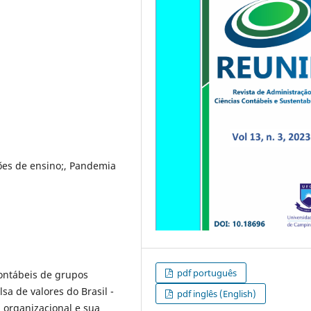
ções de ensino;, Pandemia
pdf português
ontábeis de grupos
sa de valores do Brasil -
pdf inglês (English)
ga organizacional e sua