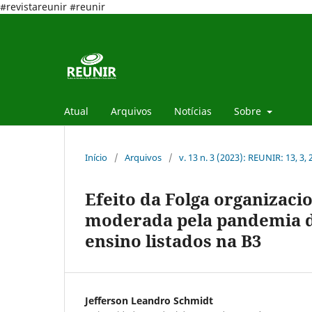
#revistareunir #reunir
Atual
Arquivos
Notícias
Sobre
Início
/
Arquivos
/
v. 13 n. 3 (2023): REUNIR: 13, 3,
Efeito da Folga organizac
moderada pela pandemia d
ensino listados na B3
Jefferson Leandro Schmidt