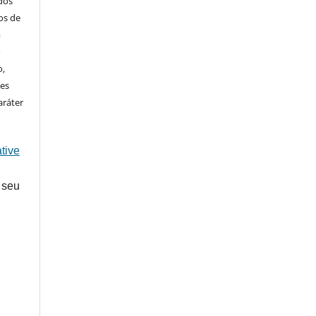
ados
os de
m
o
o,
ões
aráter
tive
 seu