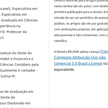
Direitos Autorais para artigos public
nesta revista são do autor, com direit
cavel), Especialista em
primeira publicação para a revista. E
. Especialista em
virtude de ser um periódico de acess
. Graduado em Ciências
público, os artigos são de uso gratuit
periência na
com atribuições próprias, em aplicaç
10. Professor da
educacionais e não-comerciais, com c
sc).
científico.
A Revista REUNIR adota Licença
Crea
stadual do Oeste do
Commons Atribuição-Uso não-
ntábil e Financeira e
comercial 3.0 Brasil License
ou
Ciências Contábeis pela
equivalente.
Atualmente é contador -
Sulina-Pr.
rso de Graduação em
 Oeste do
ossui Doutorado em