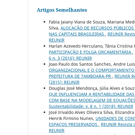
Artigos Semelhantes
Fabia Jaiany Viana de Souza, Mariana Mede
Silva,
ALOCAÇÃO DE RECURSOS PÚBLICOS 
NAS CAPITAIS BRASILEIRAS
,
REUNIR Revist
REUNIR
Harlan Azevedo Herculano, Tânia Cristina 
PARTICIPAÇÃO E FOLGA ORÇAMENTÁRIA
,
6 n. 3 (2016): REUNIR
Joao Paulo dos Santos Sanches, Andre Luis
ORGANIZACIONAL E O COMPORTAMENTO O
PREFEITURA DE TAMBOARA-PR
,
REUNIR Re
(2015): REUNIR
Douglas José Mendonça, Júlia Alves e Sou
QUE INFLUENCIAM A RENTABILIDADE DAS
COM BASE NA MODELAGEM DE EQUAÇÕES
Sustentabilidade: v. 8 n. 1 (2018): REUNIR
José Irivaldo Alves Oliveira Silva, Elizand
Henrik Firmino Nunes,
UNIDADES DE CONS
ESPAÇOS PRESERVADOS
,
REUNIR Revista d
REUNIR