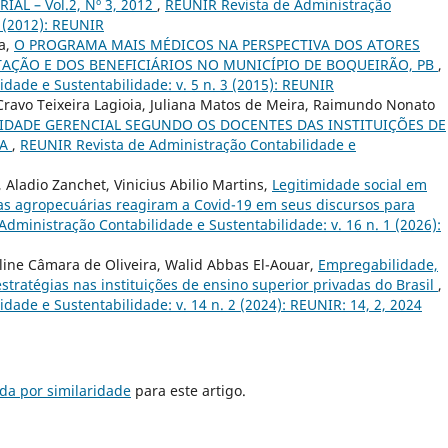
IAL – Vol.2, Nº 3, 2012
,
REUNIR Revista de Administração
3 (2012): REUNIR
va,
O PROGRAMA MAIS MÉDICOS NA PERSPECTIVA DOS ATORES
TAÇÃO E DOS BENEFICIÁRIOS NO MUNICÍPIO DE BOQUEIRÃO, PB
,
dade e Sustentabilidade: v. 5 n. 3 (2015): REUNIR
 Cravo Teixeira Lagioia, Juliana Matos de Meira, Raimundo Nonato
IDADE GERENCIAL SEGUNDO OS DOCENTES DAS INSTITUIÇÕES DE
BA
,
REUNIR Revista de Administração Contabilidade e
, Aladio Zanchet, Vinicius Abilio Martins,
Legitimidade social em
s agropecuárias reagiram a Covid-19 em seus discursos para
dministração Contabilidade e Sustentabilidade: v. 16 n. 1 (2026):
line Câmara de Oliveira, Walid Abbas El-Aouar,
Empregabilidade,
stratégias nas instituições de ensino superior privadas do Brasil
,
ade e Sustentabilidade: v. 14 n. 2 (2024): REUNIR: 14, 2, 2024
da por similaridade
para este artigo.