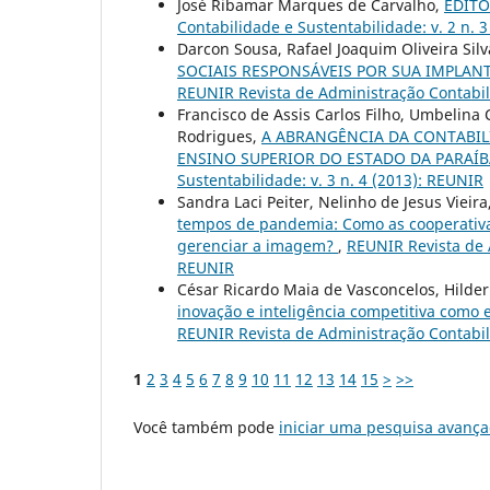
José Ribamar Marques de Carvalho,
EDITOR
Contabilidade e Sustentabilidade: v. 2 n. 
Darcon Sousa, Rafael Joaquim Oliveira Sil
SOCIAIS RESPONSÁVEIS POR SUA IMPLAN
REUNIR Revista de Administração Contabili
Francisco de Assis Carlos Filho, Umbelina
Rodrigues,
A ABRANGÊNCIA DA CONTABIL
ENSINO SUPERIOR DO ESTADO DA PARAÍ
Sustentabilidade: v. 3 n. 4 (2013): REUNIR
Sandra Laci Peiter, Nelinho de Jesus Vieira
tempos de pandemia: Como as cooperativa
gerenciar a imagem?
,
REUNIR Revista de A
REUNIR
César Ricardo Maia de Vasconcelos, Hilder
inovação e inteligência competitiva como e
REUNIR Revista de Administração Contabilid
1
2
3
4
5
6
7
8
9
10
11
12
13
14
15
>
>>
Você também pode
iniciar uma pesquisa avança