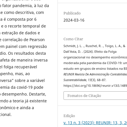
 fator pandemia, à luz da
se como descritiva, com
Publicado
a é composta por 6
2024-03-16
 e o recorte temporal de
a extração de dados e
Como Citar
a e correlação de Pearson
em painel com regressão
Schmidt, J. L. ., Ruschel, R. ., Toigo, L. A., &
Dall’Asta, D. . (2024). Efeito da Folga
dio. Os resultados desta
organizacional no desempenho econômic
afeta de maneira inversa
moderada pela pandemia da COVID-19: u
l folga recuperável
estudo em grupos de ensino listados na B3
mpenho, mas, ao
REUNIR Revista De Administração Contabilida
nversa” sobre a variável
Sustentabilidade
,
13
(3), 68–87.
https://doi.org/10.18696/reunir.v13i3.148
ndemia da covid-19 pode
no desempenho. Destarte,
Fomatos de Citação
ndo a teoria já existente
onômico e ainda a
ional.
Edição
v. 13 n. 3 (2023): REUNIR: 13, 3, 