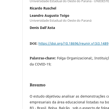
Universidade Estadual do Oeste do Paraná - UNIOESTE
Ricardo Ruschel
Leandro Augusto Toigo
Universidade Estadual do Oeste do Paraná
Denis Dall’Asta
DOI:
https://doi.org/10.18696/reunir.v13i3.1489
Palavras-chave:
Folga Organizacional;, Institui
da COVID-19;
Resumo
O estudo objetivou analisar as demonstrações c
empresariais da área educacional listadas na bol
B3 - Brasil, Bolsa, Balcão , sob o aspecto de fol