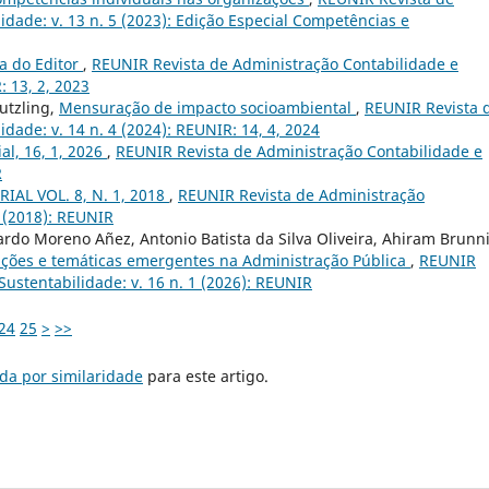
idade: v. 13 n. 5 (2023): Edição Especial Competências e
a do Editor
,
REUNIR Revista de Administração Contabilidade e
: 13, 2, 2023
utzling,
Mensuração de impacto socioambiental
,
REUNIR Revista 
dade: v. 14 n. 4 (2024): REUNIR: 14, 4, 2024
ial, 16, 1, 2026
,
REUNIR Revista de Administração Contabilidade e
R
RIAL VOL. 8, N. 1, 2018
,
REUNIR Revista de Administração
1 (2018): REUNIR
rdo Moreno Añez, Antonio Batista da Silva Oliveira, Ahiram Brunn
ações e temáticas emergentes na Administração Pública
,
REUNIR
ustentabilidade: v. 16 n. 1 (2026): REUNIR
24
25
>
>>
da por similaridade
para este artigo.