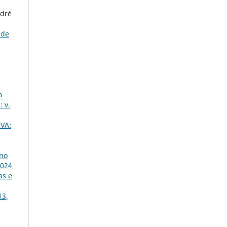
ndré
ade
o
 v.
VA:
 no
2024
as e
13,