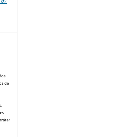
2022
ados
os de
m
o
o,
ões
aráter