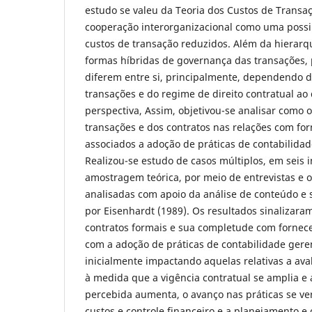
estudo se valeu da Teoria dos Custos de Transaç
cooperação interorganizacional como uma possib
custos de transação reduzidos. Além da hierarq
formas híbridas de governança das transações, 
diferem entre si, principalmente, dependendo da
transações e do regime de direito contratual ao 
perspectiva, Assim, objetivou-se analisar como o
transações e dos contratos nas relações com fo
associados a adoção de práticas de contabilida
Realizou-se estudo de casos múltiplos, em seis i
amostragem teórica, por meio de entrevistas e o
analisadas com apoio da análise de conteúdo e 
por Eisenhardt (1989). Os resultados sinalizara
contratos formais e sua completude com fornec
com a adoção de práticas de contabilidade gere
inicialmente impactando aquelas relativas a av
à medida que a vigência contratual se amplia e
percebida aumenta, o avanço nas práticas se ver
custos e controle financeiro e a planejamento e