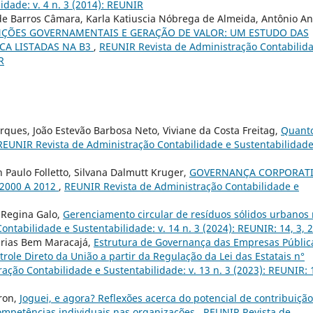
idade: v. 4 n. 3 (2014): REUNIR
 de Barros Câmara, Karla Katiuscia Nóbrega de Almeida, Antônio A
NÇÕES GOVERNAMENTAIS E GERAÇÃO DE VALOR: UM ESTUDO DAS
CA LISTADAS NA B3
,
REUNIR Revista de Administração Contabilid
R
ques, João Estevão Barbosa Neto, Viviane da Costa Freitag,
Quant
REUNIR Revista de Administração Contabilidade e Sustentabilidade:
 Paulo Folletto, Silvana Dalmutt Kruger,
GOVERNANÇA CORPORATI
2000 A 2012
,
REUNIR Revista de Administração Contabilidade e
 Regina Galo,
Gerenciamento circular de resíduos sólidos urbanos
ntabilidade e Sustentabilidade: v. 14 n. 3 (2024): REUNIR: 14, 3, 
arias Bem Maracajá,
Estrutura de Governança das Empresas Públic
ole Direto da União a partir da Regulação da Lei das Estatais n°
ção Contabilidade e Sustentabilidade: v. 13 n. 3 (2023): REUNIR: 
dron,
Joguei, e agora? Reflexões acerca do potencial de contribuição
ompetências individuais nas organizações
,
REUNIR Revista de