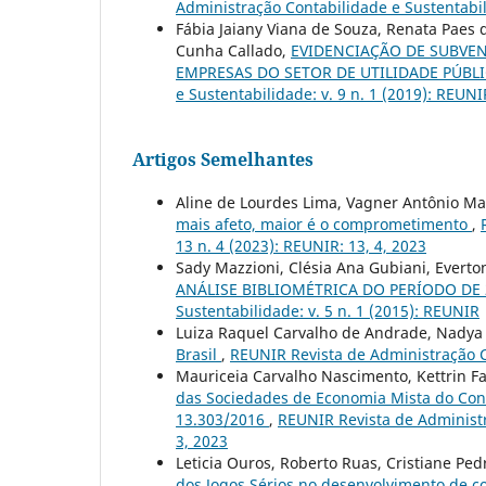
Administração Contabilidade e Sustentabil
Fábia Jaiany Viana de Souza, Renata Paes
Cunha Callado,
EVIDENCIAÇÃO DE SUBVE
EMPRESAS DO SETOR DE UTILIDADE PÚBLI
e Sustentabilidade: v. 9 n. 1 (2019): REUNI
Artigos Semelhantes
Aline de Lourdes Lima, Vagner Antônio Mar
mais afeto, maior é o comprometimento
,
13 n. 4 (2023): REUNIR: 13, 4, 2023
Sady Mazzioni, Clésia Ana Gubiani, Everton
ANÁLISE BIBLIOMÉTRICA DO PERÍODO DE 
Sustentabilidade: v. 5 n. 1 (2015): REUNIR
Luiza Raquel Carvalho de Andrade, Nadya
Brasil
,
REUNIR Revista de Administração Co
Mauriceia Carvalho Nascimento, Kettrin F
das Sociedades de Economia Mista do Contr
13.303/2016
,
REUNIR Revista de Administra
3, 2023
Leticia Ouros, Roberto Ruas, Cristiane Pe
dos Jogos Sérios no desenvolvimento de c