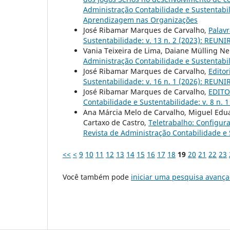
Administração Contabilidade e Sustentabil
Aprendizagem nas Organizações
José Ribamar Marques de Carvalho,
Palavr
Sustentabilidade: v. 13 n. 2 (2023): REUNIR
Vania Teixeira de Lima, Daiane Mülling Ne
Administração Contabilidade e Sustentabili
José Ribamar Marques de Carvalho,
Editor
Sustentabilidade: v. 16 n. 1 (2026): REUNI
José Ribamar Marques de Carvalho,
EDITO
Contabilidade e Sustentabilidade: v. 8 n. 
Ana Márcia Melo de Carvalho, Miguel Edua
Cartaxo de Castro,
Teletrabalho: Configur
Revista de Administração Contabilidade e S
<<
<
9
10
11
12
13
14
15
16
17
18
19
20
21
22
23
Você também pode
iniciar uma pesquisa avança