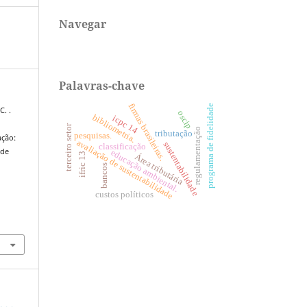
Navegar
Palavras-chave
firmas brasileiras.
programa de fidelidade
C. .
oscip
bibliometria.
icpc 14
terceiro setor
regulamentação
tributação
pesquisas.
ação:
avaliação de sustentabilidade
sustentabilidade
classificação
ade
educação ambiental.
ifric 13
Área tributária
bancos
custos políticos
4