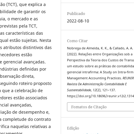
ão (TCT), que explica a
ilidade de garantir os
Publicado
uia, o mercado e as
2022-08-10
previstas pela TCT,
s características das
qual estão sujeitas. Nesta
Como Citar
s atributos distintivos das
Nobrega de Almeida, K. K., & Callado, A. A. 
rnecedores estão
(2022). Relações entre Organizações sob a
Perspectiva da Teoria dos Custos de Trans
de gerencial avançadas.
um estudo sobre as práticas de contabilid
ndústrias definidas por
gerencial intrafirma: A Study on Intra-firm
bservação direta,
Management Accounting Practices.
REUNIR
seguindo roteiro proposto
Revista De Administração Contabilidade E
m que a celebração de
Sustentabilidade
,
12
(2), 121–137.
https://doi.org/10.18696/reunir.v12i2.131
edores estão associados
ncial avançadas,
Fomatos de Citação
aliação de desempenho e,
 a completude do contrato
ifica naquelas relativas a
Edição
 orçamentos.