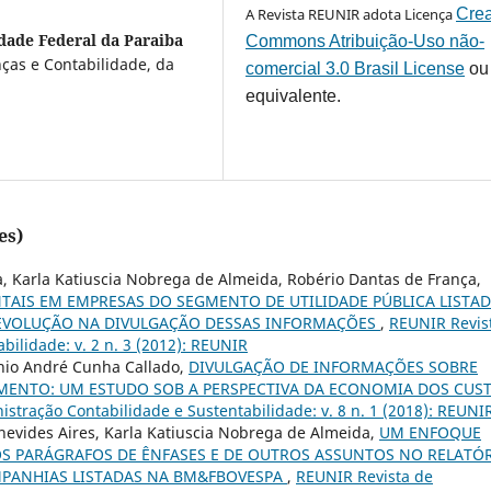
A Revista REUNIR adota Licença
Crea
dade Federal da Paraiba
Commons Atribuição-Uso não-
ças e Contabilidade, da
comercial 3.0 Brasil License
ou
equivalente.
es)
, Karla Katiuscia Nobrega de Almeida, Robério Dantas de França,
AIS EM EMPRESAS DO SEGMENTO DE UTILIDADE PÚBLICA LISTA
 EVOLUÇÃO NA DIVULGAÇÃO DESSAS INFORMAÇÕES
,
REUNIR Revis
bilidade: v. 2 n. 3 (2012): REUNIR
ônio André Cunha Callado,
DIVULGAÇÃO DE INFORMAÇÕES SOBRE
MENTO: UM ESTUDO SOB A PERSPECTIVA DA ECONOMIA DOS CUS
stração Contabilidade e Sustentabilidade: v. 8 n. 1 (2018): REUNI
enevides Aires, Karla Katiuscia Nobrega de Almeida,
UM ENFOQUE
 PARÁGRAFOS DE ÊNFASES E DE OUTROS ASSUNTOS NO RELATÓ
MPANHIAS LISTADAS NA BM&FBOVESPA
,
REUNIR Revista de