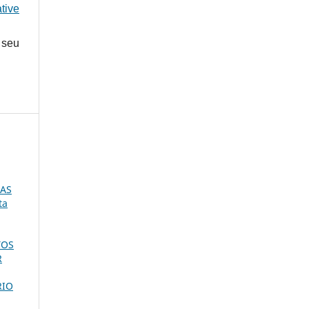
tive
 seu
DAS
ta
TOS
R
RIO