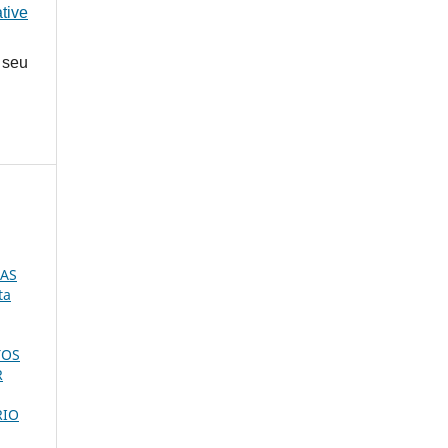
tive
 seu
DAS
ta
TOS
R
RIO