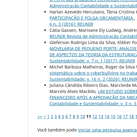
Administração Contabilidade e Sustentabil
Harlan Azevedo Herculano, Tânia Cristina 
PARTICIPAÇÃO E FOLGA ORÇAMENTÁRIA
,
6 n. 3 (2016): REUNIR
Cátia Gassen, Marivane Ely Ludwig, Andre
REUNIR Revista de Administração Contabili
Gleferson Rodrigo Lima da Silva, Kléber 
MOVELARIA DE PEQUENO PORTE: ANÁLIS
DE ASPECTOS DA TEORIA DA ESTRUTURA
Sustentabilidade: v. 7 n. 1 (2017): REUNIR
Michel Barboza Malheiros, Roger da Silva 
sistemática sobre o cyberbullying no trab
Sustentabilidade: v. 16 n. 2 (2026): REUNI
Juliana Cândida Ribeiro Dias, Marcleide 
Marcelo Alves Macêdo,
UM ESTUDO SOBRE
FINANCEIRO APÓS A APROVAÇÃO DA NBCA
Contabilidade e Sustentabilidade: v. 3 n. 
<<
<
1
2
3
4
5
6
7
8
9
10
11
12
13
14
15
16
17
18
Você também pode
iniciar uma pesquisa avança