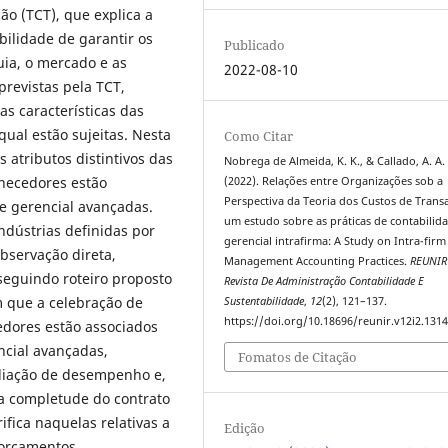
ão (TCT), que explica a
ilidade de garantir os
Publicado
uia, o mercado e as
2022-08-10
previstas pela TCT,
s características das
qual estão sujeitas. Nesta
Como Citar
s atributos distintivos das
Nobrega de Almeida, K. K., & Callado, A. A. 
rnecedores estão
(2022). Relações entre Organizações sob a
Perspectiva da Teoria dos Custos de Trans
de gerencial avançadas.
um estudo sobre as práticas de contabilid
ndústrias definidas por
gerencial intrafirma: A Study on Intra-firm
bservação direta,
Management Accounting Practices.
REUNIR
seguindo roteiro proposto
Revista De Administração Contabilidade E
m que a celebração de
Sustentabilidade
,
12
(2), 121–137.
https://doi.org/10.18696/reunir.v12i2.131
edores estão associados
ncial avançadas,
Fomatos de Citação
aliação de desempenho e,
 a completude do contrato
ifica naquelas relativas a
Edição
 orçamentos.