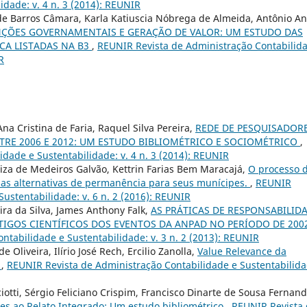
idade: v. 4 n. 3 (2014): REUNIR
 de Barros Câmara, Karla Katiuscia Nóbrega de Almeida, Antônio A
NÇÕES GOVERNAMENTAIS E GERAÇÃO DE VALOR: UM ESTUDO DAS
CA LISTADAS NA B3
,
REUNIR Revista de Administração Contabilid
R
a Cristina de Faria, Raquel Silva Pereira,
REDE DE PESQUISADOR
TRE 2006 E 2012: UM ESTUDO BIBLIOMÉTRICO E SOCIOMÉTRICO
,
dade e Sustentabilidade: v. 4 n. 3 (2014): REUNIR
iza de Medeiros Galvão, Kettrin Farias Bem Maracajá,
O processo 
e as alternativas de permanência para seus munícipes.
,
REUNIR
ustentabilidade: v. 6 n. 2 (2016): REUNIR
eira da Silva, James Anthony Falk,
AS PRÁTICAS DE RESPONSABILID
TIGOS CIENTÍFICOS DOS EVENTOS DA ANPAD NO PERÍODO DE 2002
tabilidade e Sustentabilidade: v. 3 n. 2 (2013): REUNIR
 Oliveira, Ilírio José Rech, Ercilio Zanolla,
Value Relevance da
o
,
REUNIR Revista de Administração Contabilidade e Sustentabilida
iotti, Sérgio Feliciano Crispim, Francisco Dinarte de Sousa Fernand
ntes ao Relato Integrado: Um estudo bibliométrico
,
REUNIR Revista