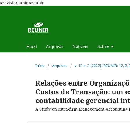
#revistareunir #reunir
Atual
Arquivos
Notícias
Sobre
Início
/
Arquivos
/
v. 12 n. 2 (2022): REUNIR: 12, 2,
Relações entre Organizaçõe
Custos de Transação: um e
contabilidade gerencial in
A Study on Intra-firm Management Accounting P