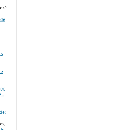
ndré
ade
ES
de
ADE
 -
de:
es,
 de