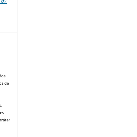
2022
ados
os de
m
o
o,
ões
aráter