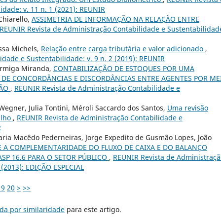
idade: v. 11 n. 1 (2021): REUNIR
Chiarello,
ASSIMETRIA DE INFORMAÇÃO NA RELAÇÃO ENTRE
REUNIR Revista de Administração Contabilidade e Sustentabilidade
ssa Michels,
Relação entre carga tributária e valor adicionado
,
dade e Sustentabilidade: v. 9 n. 2 (2019): REUNIR
Formiga Miranda,
CONTABILIZAÇÃO DE ESTOQUES POR UMA
E DE CONCORDÂNCIAS E DISCORDÂNCIAS ENTRE AGENTES POR ME
ÇÃO
,
REUNIR Revista de Administração Contabilidade e
Wegner, Julia Tontini, Méroli Saccardo dos Santos,
Uma revisão
alho
,
REUNIR Revista de Administração Contabilidade e
R
Maria Macêdo Pederneiras, Jorge Expedito de Gusmão Lopes, João
 A COMPLEMENTARIDADE DO FLUXO DE CAIXA E DO BALANÇO
SP 16.6 PARA O SETOR PÚBLICO
,
REUNIR Revista de Administraçã
3 (2013): EDIÇÃO ESPECIAL
19
20
>
>>
da por similaridade
para este artigo.