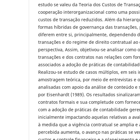
estudo se valeu da Teoria dos Custos de Transaç
cooperação interorganizacional como uma possib
custos de transação reduzidos. Além da hierarq
formas híbridas de governança das transações, 
diferem entre si, principalmente, dependendo da
transações e do regime de direito contratual ao 
perspectiva, Assim, objetivou-se analisar como o
transações e dos contratos nas relações com fo
associados a adoção de práticas de contabilida
Realizou-se estudo de casos múltiplos, em seis i
amostragem teórica, por meio de entrevistas e o
analisadas com apoio da análise de conteúdo e 
por Eisenhardt (1989). Os resultados sinalizara
contratos formais e sua completude com fornec
com a adoção de práticas de contabilidade gere
inicialmente impactando aquelas relativas a av
à medida que a vigência contratual se amplia e
percebida aumenta, o avanço nas práticas se ver
custos e controle financeiro e a planejamento e