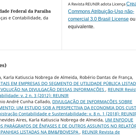
A Revista REUNIR adota Licença
Crea
dade Federal da Paraiba
Commons Atribuição-Uso não-
ças e Contabilidade, da
comercial 3.0 Brasil License
ou
equivalente.
es)
, Karla Katiuscia Nobrega de Almeida, Robério Dantas de França,
AIS EM EMPRESAS DO SEGMENTO DE UTILIDADE PÚBLICA LISTA
 EVOLUÇÃO NA DIVULGAÇÃO DESSAS INFORMAÇÕES
,
REUNIR Revis
bilidade: v. 2 n. 3 (2012): REUNIR
ônio André Cunha Callado,
DIVULGAÇÃO DE INFORMAÇÕES SOBRE
MENTO: UM ESTUDO SOB A PERSPECTIVA DA ECONOMIA DOS CUS
stração Contabilidade e Sustentabilidade: v. 8 n. 1 (2018): REUNI
enevides Aires, Karla Katiuscia Nobrega de Almeida,
UM ENFOQUE
 PARÁGRAFOS DE ÊNFASES E DE OUTROS ASSUNTOS NO RELATÓ
MPANHIAS LISTADAS NA BM&FBOVESPA
,
REUNIR Revista de