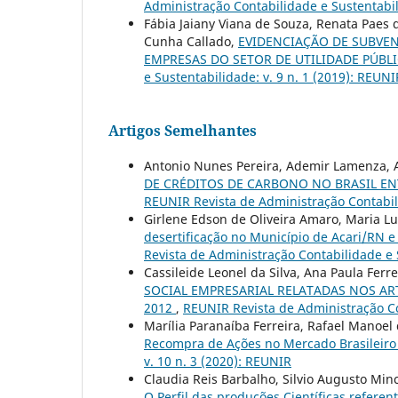
Administração Contabilidade e Sustentabil
Fábia Jaiany Viana de Souza, Renata Paes
Cunha Callado,
EVIDENCIAÇÃO DE SUBVE
EMPRESAS DO SETOR DE UTILIDADE PÚBLI
e Sustentabilidade: v. 9 n. 1 (2019): REUNI
Artigos Semelhantes
Antonio Nunes Pereira, Ademir Lamenza, An
DE CRÉDITOS DE CARBONO NO BRASIL EN
REUNIR Revista de Administração Contabili
Girlene Edson de Oliveira Amaro, Maria Lu
desertificação no Município de Acari/RN 
Revista de Administração Contabilidade e S
Cassileide Leonel da Silva, Ana Paula Ferr
SOCIAL EMPRESARIAL RELATADAS NOS AR
2012
,
REUNIR Revista de Administração Con
Marília Paranaíba Ferreira, Rafael Manoel de
Recompra de Ações no Mercado Brasileir
v. 10 n. 3 (2020): REUNIR
Claudia Reis Barbalho, Silvio Augusto Minc
O Perfil das produções Científicas refere