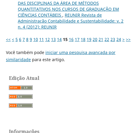
DAS DISCIPLINAS DA ÁREA DE MÉTODOS
QUANTITATIVOS NOS CURSOS DE GRADUAÇÃO EM
CIÊNCIAS CONTÁBEIS
,
REUNIR Revista de
Administração Contabilidade e Sustentabilidade: v. 2
n. 4 (2012): REUNIR
<<
<
5
6
7
8
9
10
11
12
13
14
15
16
17
18
19
20
21
22
23
24
>
>>
Você também pode
iniciar uma pesquisa avançada por
similaridade
para este artigo.
Edição Atual
Informações