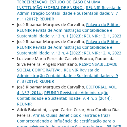
TERCEIRIZAÇÃO: ESTUDO DE CASO EM UMA
INSTITUIÇÃO FEDERAL DE ENSINO
,
REUNIR Revista de
Administração Contabilidade e Sustentabilidade: v. 7
n. 1 (2017): REUNIR
José Ribamar Marques de Carvalho,
Palavra do Editor
,
REUNIR Revista de Administração Contabilidade e
Sustentabilidade: v. 13 n. 1 (2023): REUNIR: 13, 1, 2023
José Ribamar Marques de Carvalho,
Palavra do Editor
,
REUNIR Revista de Administração Contabilidade e
Sustentabilidade: v. 12 n. 4 (2022): REUNIR: 12, 4, 2022
Lucivone Maria Peres de Castelo Branco, Raquel da
Silva Pereira, Angelo Palmisano,
RESPONSABILIDADE
SOCIAL CORPORATIVA:
,
REUNIR Revista de
Administração Contabilidade e Sustentabilidade: v. 9
n. 3 (2019): REUNIR
José Ribamar Marques de Carvalho,
EDITORIAL, VOL.
4, Nº 3, 2014
,
REUNIR Revista de Administração
Contabilidade e Sustentabilidade: v. 4 n. 3 (2014):
REUNIR
Adrik Bolandini, Layon Carlos Cezar, Ana Carolina Dias
Pereira,
Afinal, Quais Benefícios o Fairtrade traz?
Compreendendo a influência da certificação para o
desenvolvimento de organizações produtivas
,
REUNIR