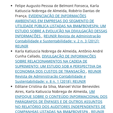
Felipe Augusto Pessoa de Belmont Fonseca, Karla
Katiuscia Nobrega de Almeida, Robério Dantas de
França,
EVIDENCIAÇÃO DE INFORMAÇÕES
AMBIENTAIS EM EMPRESAS DO SEGMENTO DE
UTILIDADE PÚBLICA LISTADAS NA BM&FBOVESPA: UM
ESTUDO SOBRE A EVOLUÇÃO NA DIVULGAÇÃO DESSAS
INFORMAÇÕES
,
REUNIR Revista de Administração
Contabilidade e Sustentabilidade: v. 2 n. 3 (2012):
REUNIR
Karla Katiuscia Nobrega de Almeida, Antônio André
Cunha Callado,
DIVULGAÇÃO DE INFORMAÇÕES
SOBRE RELACIONAMENTOS NA CADEIA DE
SUPRIMENTO: UM ESTUDO SOB A PERSPECTIVA DA
ECONOMIA DOS CUSTOS DE TRANSAÇÃO
,
REUNIR
Revista de Administração Contabilidade e
Sustentabilidade: v. 8 n. 1 (2018): REUNIR
Edilane Cristina da Silva, Manoel Victor Benevides
Aires, Karla Katiuscia Nobrega de Almeida,
UM
ENFOQUE SOBRE O CONTEÚDO INFORMACIONAL DOS
PARÁGRAFOS DE ÊNFASES E DE OUTROS ASSUNTOS
NO RELATÓRIO DOS AUDITORES INDEPENDENTES DE
COMPANHIAS LISTADAS NA BM&FBOVESPA
,
REUNIR