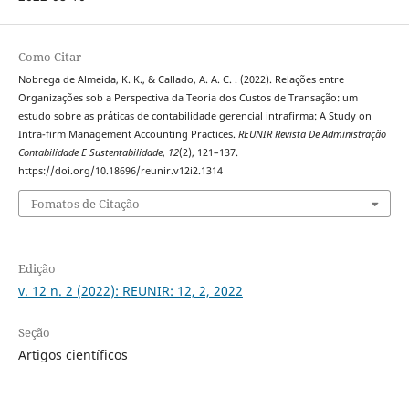
Como Citar
Nobrega de Almeida, K. K., & Callado, A. A. C. . (2022). Relações entre
Organizações sob a Perspectiva da Teoria dos Custos de Transação: um
estudo sobre as práticas de contabilidade gerencial intrafirma: A Study on
Intra-firm Management Accounting Practices.
REUNIR Revista De Administração
Contabilidade E Sustentabilidade
,
12
(2), 121–137.
https://doi.org/10.18696/reunir.v12i2.1314
Fomatos de Citação
Edição
v. 12 n. 2 (2022): REUNIR: 12, 2, 2022
Seção
Artigos científicos