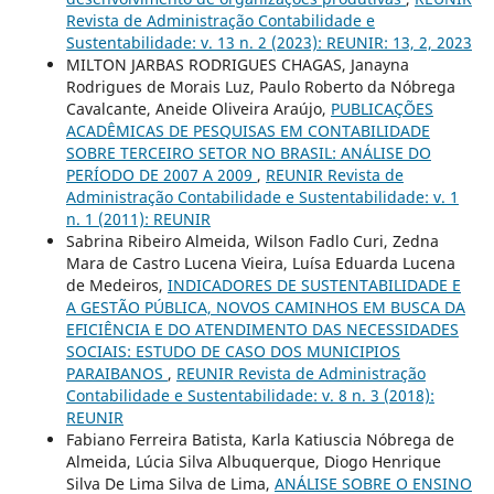
Revista de Administração Contabilidade e
Sustentabilidade: v. 13 n. 2 (2023): REUNIR: 13, 2, 2023
MILTON JARBAS RODRIGUES CHAGAS, Janayna
Rodrigues de Morais Luz, Paulo Roberto da Nóbrega
Cavalcante, Aneide Oliveira Araújo,
PUBLICAÇÕES
ACADÊMICAS DE PESQUISAS EM CONTABILIDADE
SOBRE TERCEIRO SETOR NO BRASIL: ANÁLISE DO
PERÍODO DE 2007 A 2009
,
REUNIR Revista de
Administração Contabilidade e Sustentabilidade: v. 1
n. 1 (2011): REUNIR
Sabrina Ribeiro Almeida, Wilson Fadlo Curi, Zedna
Mara de Castro Lucena Vieira, Luísa Eduarda Lucena
de Medeiros,
INDICADORES DE SUSTENTABILIDADE E
A GESTÃO PÚBLICA, NOVOS CAMINHOS EM BUSCA DA
EFICIÊNCIA E DO ATENDIMENTO DAS NECESSIDADES
SOCIAIS: ESTUDO DE CASO DOS MUNICIPIOS
PARAIBANOS
,
REUNIR Revista de Administração
Contabilidade e Sustentabilidade: v. 8 n. 3 (2018):
REUNIR
Fabiano Ferreira Batista, Karla Katiuscia Nóbrega de
Almeida, Lúcia Silva Albuquerque, Diogo Henrique
Silva De Lima Silva de Lima,
ANÁLISE SOBRE O ENSINO