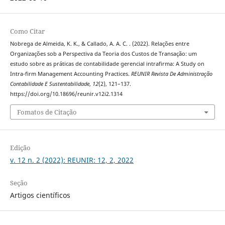
Como Citar
Nobrega de Almeida, K. K., & Callado, A. A. C. . (2022). Relações entre
Organizações sob a Perspectiva da Teoria dos Custos de Transação: um
estudo sobre as práticas de contabilidade gerencial intrafirma: A Study on
Intra-firm Management Accounting Practices.
REUNIR Revista De Administração
Contabilidade E Sustentabilidade
,
12
(2), 121–137.
https://doi.org/10.18696/reunir.v12i2.1314
Fomatos de Citação
Edição
v. 12 n. 2 (2022): REUNIR: 12, 2, 2022
Seção
Artigos científicos