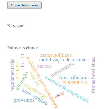
Enviar Submissão
Navegar
Palavras-chave
custos políticos
ifric 13
avaliação de sustentabilidade
firmas brasileiras.
mobilização de recursos
regulamentação
pesquisas.
bibliometria.
bancos
tributação
icpc 14
estrutura de propriedade
Área tributária
cooperativas
classificação
ramo varejista
oscip
proventos