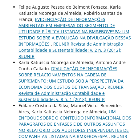
Felipe Augusto Pessoa de Belmont Fonseca, Karla
Katiuscia Nobrega de Almeida, Robério Dantas de
França,
EVIDENCIAÇÃO DE INFORMAÇÕES
AMBIENTAIS EM EMPRESAS DO SEGMENTO DE
UTILIDADE PÚBLICA LISTADAS NA BM&FBOVESPA: UM
ESTUDO SOBRE A EVOLUÇÃO NA DIVULGAÇÃO DESSAS
INFORMAÇÕES
,
REUNIR Revista de Administração
Contabilidade e Sustentabilidade: v. 2 n. 3 (2012):
REUNIR
Karla Katiuscia Nobrega de Almeida, Antônio André
Cunha Callado,
DIVULGAÇÃO DE INFORMAÇÕES
SOBRE RELACIONAMENTOS NA CADEIA DE
SUPRIMENTO: UM ESTUDO SOB A PERSPECTIVA DA
ECONOMIA DOS CUSTOS DE TRANSAÇÃO
,
REUNIR
Revista de Administração Contabilidade e
Sustentabilidade: v. 8 n. 1 (2018): REUNIR
Edilane Cristina da Silva, Manoel Victor Benevides
Aires, Karla Katiuscia Nobrega de Almeida,
UM
ENFOQUE SOBRE O CONTEÚDO INFORMACIONAL DOS
PARÁGRAFOS DE ÊNFASES E DE OUTROS ASSUNTOS
NO RELATÓRIO DOS AUDITORES INDEPENDENTES DE
COMPANHIAS LISTADAS NA BM&FBOVESPA
,
REUNIR