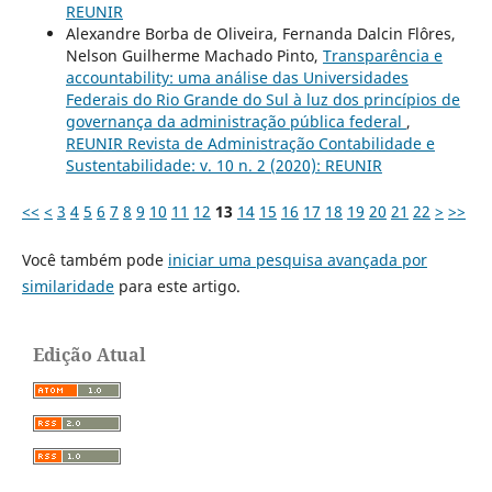
REUNIR
Alexandre Borba de Oliveira, Fernanda Dalcin Flôres,
Nelson Guilherme Machado Pinto,
Transparência e
accountability: uma análise das Universidades
Federais do Rio Grande do Sul à luz dos princípios de
governança da administração pública federal
,
REUNIR Revista de Administração Contabilidade e
Sustentabilidade: v. 10 n. 2 (2020): REUNIR
<<
<
3
4
5
6
7
8
9
10
11
12
13
14
15
16
17
18
19
20
21
22
>
>>
Você também pode
iniciar uma pesquisa avançada por
similaridade
para este artigo.
Edição Atual