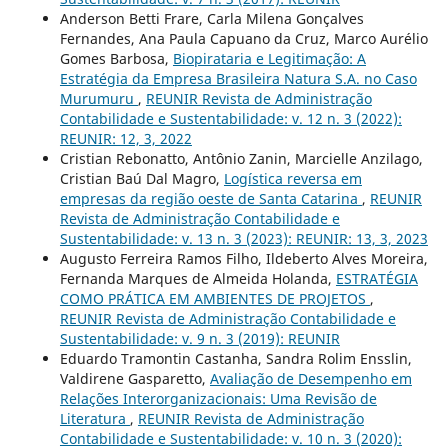
Anderson Betti Frare, Carla Milena Gonçalves
Fernandes, Ana Paula Capuano da Cruz, Marco Aurélio
Gomes Barbosa,
Biopirataria e Legitimação: A
Estratégia da Empresa Brasileira Natura S.A. no Caso
Murumuru
,
REUNIR Revista de Administração
Contabilidade e Sustentabilidade: v. 12 n. 3 (2022):
REUNIR: 12, 3, 2022
Cristian Rebonatto, Antônio Zanin, Marcielle Anzilago,
Cristian Baú Dal Magro,
Logística reversa em
empresas da região oeste de Santa Catarina
,
REUNIR
Revista de Administração Contabilidade e
Sustentabilidade: v. 13 n. 3 (2023): REUNIR: 13, 3, 2023
Augusto Ferreira Ramos Filho, Ildeberto Alves Moreira,
Fernanda Marques de Almeida Holanda,
ESTRATÉGIA
COMO PRÁTICA EM AMBIENTES DE PROJETOS
,
REUNIR Revista de Administração Contabilidade e
Sustentabilidade: v. 9 n. 3 (2019): REUNIR
Eduardo Tramontin Castanha, Sandra Rolim Ensslin,
Valdirene Gasparetto,
Avaliação de Desempenho em
Relações Interorganizacionais: Uma Revisão de
Literatura
,
REUNIR Revista de Administração
Contabilidade e Sustentabilidade: v. 10 n. 3 (2020):