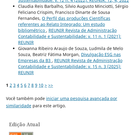
Sustentabilidade: v. 12 n. 4 (2022): REUNIR: 12, 4, 2022
Claudia Reis Barbalho, Silvio Augusto Minciotti, Sérgio
Feliciano Crispim, Francisco Dinarte de Sousa
Fernandes,
O Perfil das produções Científicas
referentes ao Relato Integrado: Um estudo
bibliométrico
,
REUNIR Revista de Administração
Contabilidade e Sustentabilidade: v. 11 n. 1 (2021):
REUNIR
Giovanna Ribeiro Araujo de Souza, Ludmila de Melo
Souza, Beatriz Fátima Morgan,
Divulgação ESG nas
Empresas da B3
,
REUNIR Revista de Administração
Contabilidade e Sustentabilidade: v. 15 n. 3 (2025):
REUNIR
1
2
3
4
5
6
7
8
9
10
>
>>
Você também pode
iniciar uma pesquisa avançada por
similaridade
para este artigo.
Edição Atual