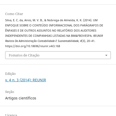
Como Citar
Silva, E. C. da, Aires, M. V. B., & Nobrega de Almeida, K. K. (2014). UM
ENFOQUE SOBRE O CONTEÚDO INFORMACIONAL DOS PARÁGRAFOS DE
ÊNFASES E DE OUTROS ASSUNTOS NO RELATÓRIO DOS AUDITORES
INDEPENDENTES DE COMPANHIAS LISTADAS NA BM&FBOVESPA.
REUNIR
Revista De Administração Contabilidade E Sustentabilidade
,
4
(3), 20–41.
https://doi.org/10.18696/reunir.v4i3.168
Fomatos de Citação
Edição
v. 4 n. 3 (2014): REUNIR
Seção
Artigos científicos
Licença