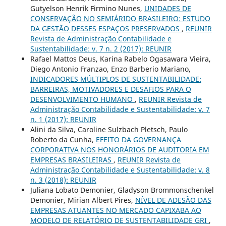
Gutyelson Henrik Firmino Nunes,
UNIDADES DE
CONSERVAÇÃO NO SEMIÁRIDO BRASILEIRO: ESTUDO
DA GESTÃO DESSES ESPAÇOS PRESERVADOS
,
REUNIR
Revista de Administração Contabilidade e
Sustentabilidade: v. 7 n. 2 (2017): REUNIR
Rafael Mattos Deus, Karina Rabelo Ogasawara Vieira,
Diego Antonio Franzao, Enzo Barberio Mariano,
INDICADORES MÚLTIPLOS DE SUSTENTABILIDADE:
BARREIRAS, MOTIVADORES E DESAFIOS PARA O
DESENVOLVIMENTO HUMANO
,
REUNIR Revista de
Administração Contabilidade e Sustentabilidade: v. 7
n. 1 (2017): REUNIR
Alini da Silva, Caroline Sulzbach Pletsch, Paulo
Roberto da Cunha,
EFEITO DA GOVERNANÇA
CORPORATIVA NOS HONORÁRIOS DE AUDITORIA EM
EMPRESAS BRASILEIRAS
,
REUNIR Revista de
Administração Contabilidade e Sustentabilidade: v. 8
n. 3 (2018): REUNIR
Juliana Lobato Demonier, Gladyson Brommonschenkel
Demonier, Mirian Albert Pires,
NÍVEL DE ADESÃO DAS
EMPRESAS ATUANTES NO MERCADO CAPIXABA AO
MODELO DE RELATÓRIO DE SUSTENTABILIDADE GRI
,