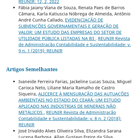
REUNIR: 12, 2, 2022
Fábia Jaiany Viana de Souza, Renata Paes de Barros
Câmara, Karla Katiuscia Nóbrega de Almeida, Antônio
André Cunha Callado,
EVIDENCIAÇÃO DE
SUBVENÇÕES GOVERNAMENTAIS E GERAÇÃO DE
VALOR: UM ESTUDO DAS EMPRESAS DO SETOR DE
UTILIDADE PÚBLICA LISTADAS NA B3
,
REUNIR Revista
de Administração Contabilidade e Sustentabilidade: v.
9 n. 1 (2019): REUNIR
Artigos Semelhantes
Ivaneide Ferreira Farias, Jackeline Lucas Souza, Miguel
Carioca Neto, Liliane Maria Ramalho de Castro
Siqueira,
ALICERCE À MENSURAÇÃO DAS AUTUAÇÕES
AMBIENTAIS NO ESTADO DO CEARÁ: UM ESTUDO
APLICADO NAS INDÚSTRIAS DE MINERAIS NÃO
METÁLICOS
,
REUNIR Revista de Administração
Contabilidade e Sustentabilidade: v. 8 n. 2 (2018):
REUNIR
José Irivaldo Alves Oliveira Silva, Elizandra Sarana
Lucena Barbosa, Allan Gustavo Freire da Silva,