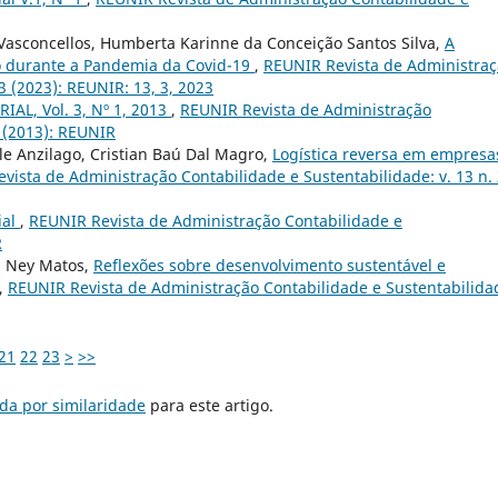
Vasconcellos, Humberta Karinne da Conceição Santos Silva,
A
ho durante a Pandemia da Covid-19
,
REUNIR Revista de Administra
3 (2023): REUNIR: 13, 3, 2023
IAL, Vol. 3, Nº 1, 2013
,
REUNIR Revista de Administração
1 (2013): REUNIR
le Anzilago, Cristian Baú Dal Magro,
Logística reversa em empresa
vista de Administração Contabilidade e Sustentabilidade: v. 13 n.
ial
,
REUNIR Revista de Administração Contabilidade e
R
a Ney Matos,
Reflexões sobre desenvolvimento sustentável e
,
REUNIR Revista de Administração Contabilidade e Sustentabilida
21
22
23
>
>>
da por similaridade
para este artigo.