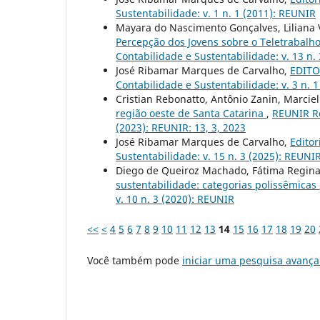
Sustentabilidade: v. 1 n. 1 (2011): REUNIR
Mayara do Nascimento Gonçalves, Liliana 
Percepção dos Jovens sobre o Teletrabal
Contabilidade e Sustentabilidade: v. 13 n. 
José Ribamar Marques de Carvalho,
EDITOR
Contabilidade e Sustentabilidade: v. 3 n. 
Cristian Rebonatto, Antônio Zanin, Marciel
região oeste de Santa Catarina
,
REUNIR Re
(2023): REUNIR: 13, 3, 2023
José Ribamar Marques de Carvalho,
Editor
Sustentabilidade: v. 15 n. 3 (2025): REUNI
Diego de Queiroz Machado, Fátima Regin
sustentabilidade: categorias polissêmicas
v. 10 n. 3 (2020): REUNIR
<<
<
4
5
6
7
8
9
10
11
12
13
14
15
16
17
18
19
20
Você também pode
iniciar uma pesquisa avança