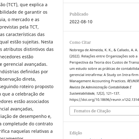
ão (TCT), que explica a
ilidade de garantir os
Publicado
uia, o mercado e as
2022-08-10
previstas pela TCT,
s características das
qual estão sujeitas. Nesta
Como Citar
s atributos distintivos das
Nobrega de Almeida, K. K., & Callado, A. A. 
rnecedores estão
(2022). Relações entre Organizações sob a
Perspectiva da Teoria dos Custos de Trans
de gerencial avançadas.
um estudo sobre as práticas de contabilid
ndústrias definidas por
gerencial intrafirma: A Study on Intra-firm
bservação direta,
Management Accounting Practices.
REUNIR
seguindo roteiro proposto
Revista De Administração Contabilidade E
m que a celebração de
Sustentabilidade
,
12
(2), 121–137.
https://doi.org/10.18696/reunir.v12i2.131
edores estão associados
ncial avançadas,
Fomatos de Citação
aliação de desempenho e,
 a completude do contrato
ifica naquelas relativas a
Edição
 orçamentos.