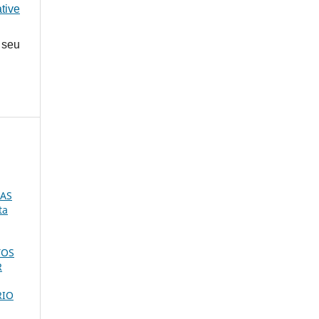
tive
 seu
DAS
ta
TOS
R
RIO