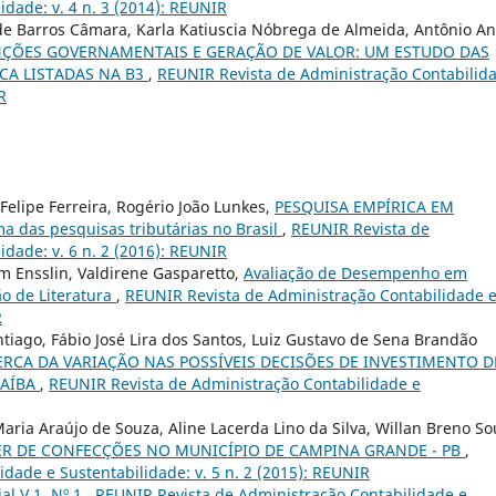
idade: v. 4 n. 3 (2014): REUNIR
 de Barros Câmara, Karla Katiuscia Nóbrega de Almeida, Antônio A
NÇÕES GOVERNAMENTAIS E GERAÇÃO DE VALOR: UM ESTUDO DAS
CA LISTADAS NA B3
,
REUNIR Revista de Administração Contabilid
R
z Felipe Ferreira, Rogério João Lunkes,
PESQUISA EMPÍRICA EM
das pesquisas tributárias no Brasil
,
REUNIR Revista de
idade: v. 6 n. 2 (2016): REUNIR
 Ensslin, Valdirene Gasparetto,
Avaliação de Desempenho em
ão de Literatura
,
REUNIR Revista de Administração Contabilidade 
R
antiago, Fábio José Lira dos Santos, Luiz Gustavo de Sena Brandão
RCA DA VARIAÇÃO NAS POSSÍVEIS DECISÕES DE INVESTIMENTO D
RAÍBA
,
REUNIR Revista de Administração Contabilidade e
aria Araújo de Souza, Aline Lacerda Lino da Silva, Willan Breno So
ER DE CONFECÇÕES NO MUNICÍPIO DE CAMPINA GRANDE - PB
,
dade e Sustentabilidade: v. 5 n. 2 (2015): REUNIR
ial V.1, Nº 1
,
REUNIR Revista de Administração Contabilidade e