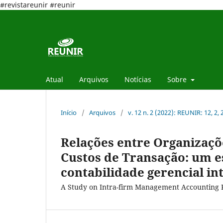
#revistareunir #reunir
Atual
Arquivos
Notícias
Sobre
Início
/
Arquivos
/
v. 12 n. 2 (2022): REUNIR: 12, 2,
Relações entre Organizaçõe
Custos de Transação: um e
contabilidade gerencial in
A Study on Intra-firm Management Accounting P