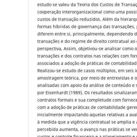
estudo se valeu da Teoria dos Custos de Transaç
cooperação interorganizacional como uma possib
custos de transação reduzidos. Além da hierarq
formas híbridas de governança das transações, 
diferem entre si, principalmente, dependendo da
transações e do regime de direito contratual ao 
perspectiva, Assim, objetivou-se analisar como o
transações e dos contratos nas relações com fo
associados a adoção de práticas de contabilida
Realizou-se estudo de casos múltiplos, em seis i
amostragem teórica, por meio de entrevistas e o
analisadas com apoio da análise de conteúdo e 
por Eisenhardt (1989). Os resultados sinalizara
contratos formais e sua completude com fornec
com a adoção de práticas de contabilidade gere
inicialmente impactando aquelas relativas a av
à medida que a vigência contratual se amplia e
percebida aumenta, o avanço nas práticas se ver
custos e controle financeiro e a planejamento e