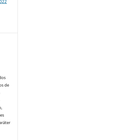
2022
ados
os de
m
o
o,
ões
aráter