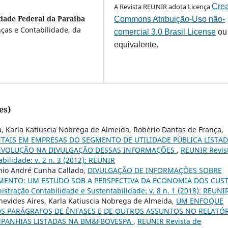
A Revista REUNIR adota Licença
Crea
dade Federal da Paraiba
Commons Atribuição-Uso não-
ças e Contabilidade, da
comercial 3.0 Brasil License
ou
equivalente.
es)
, Karla Katiuscia Nobrega de Almeida, Robério Dantas de França,
AIS EM EMPRESAS DO SEGMENTO DE UTILIDADE PÚBLICA LISTA
 EVOLUÇÃO NA DIVULGAÇÃO DESSAS INFORMAÇÕES
,
REUNIR Revis
bilidade: v. 2 n. 3 (2012): REUNIR
ônio André Cunha Callado,
DIVULGAÇÃO DE INFORMAÇÕES SOBRE
MENTO: UM ESTUDO SOB A PERSPECTIVA DA ECONOMIA DOS CUS
stração Contabilidade e Sustentabilidade: v. 8 n. 1 (2018): REUNI
enevides Aires, Karla Katiuscia Nobrega de Almeida,
UM ENFOQUE
 PARÁGRAFOS DE ÊNFASES E DE OUTROS ASSUNTOS NO RELATÓ
MPANHIAS LISTADAS NA BM&FBOVESPA
,
REUNIR Revista de