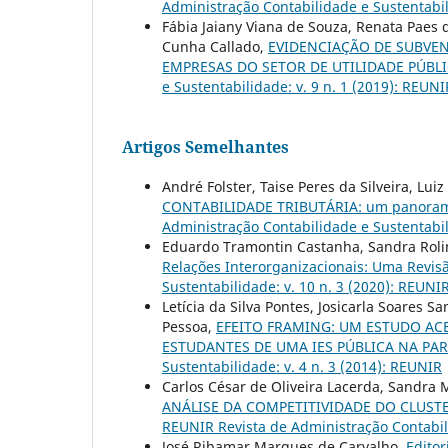
Administração Contabilidade e Sustentabil
Fábia Jaiany Viana de Souza, Renata Paes
Cunha Callado,
EVIDENCIAÇÃO DE SUBVE
EMPRESAS DO SETOR DE UTILIDADE PÚBLI
e Sustentabilidade: v. 9 n. 1 (2019): REUNI
Artigos Semelhantes
André Folster, Taise Peres da Silveira, Lui
CONTABILIDADE TRIBUTÁRIA: um panorama 
Administração Contabilidade e Sustentabil
Eduardo Tramontin Castanha, Sandra Rolim
Relações Interorganizacionais: Uma Revis
Sustentabilidade: v. 10 n. 3 (2020): REUNI
Letícia da Silva Pontes, Josicarla Soares S
Pessoa,
EFEITO FRAMING: UM ESTUDO ACE
ESTUDANTES DE UMA IES PÚBLICA NA PA
Sustentabilidade: v. 4 n. 3 (2014): REUNIR
Carlos César de Oliveira Lacerda, Sandra M
ANÁLISE DA COMPETITIVIDADE DO CLUST
REUNIR Revista de Administração Contabili
José Ribamar Marques de Carvalho,
Editor