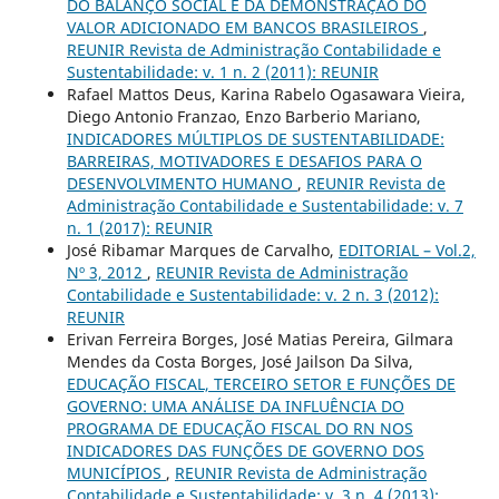
DO BALANÇO SOCIAL E DA DEMONSTRAÇÃO DO
VALOR ADICIONADO EM BANCOS BRASILEIROS
,
REUNIR Revista de Administração Contabilidade e
Sustentabilidade: v. 1 n. 2 (2011): REUNIR
Rafael Mattos Deus, Karina Rabelo Ogasawara Vieira,
Diego Antonio Franzao, Enzo Barberio Mariano,
INDICADORES MÚLTIPLOS DE SUSTENTABILIDADE:
BARREIRAS, MOTIVADORES E DESAFIOS PARA O
DESENVOLVIMENTO HUMANO
,
REUNIR Revista de
Administração Contabilidade e Sustentabilidade: v. 7
n. 1 (2017): REUNIR
José Ribamar Marques de Carvalho,
EDITORIAL – Vol.2,
Nº 3, 2012
,
REUNIR Revista de Administração
Contabilidade e Sustentabilidade: v. 2 n. 3 (2012):
REUNIR
Erivan Ferreira Borges, José Matias Pereira, Gilmara
Mendes da Costa Borges, José Jailson Da Silva,
EDUCAÇÃO FISCAL, TERCEIRO SETOR E FUNÇÕES DE
GOVERNO: UMA ANÁLISE DA INFLUÊNCIA DO
PROGRAMA DE EDUCAÇÃO FISCAL DO RN NOS
INDICADORES DAS FUNÇÕES DE GOVERNO DOS
MUNICÍPIOS
,
REUNIR Revista de Administração
Contabilidade e Sustentabilidade: v. 3 n. 4 (2013):