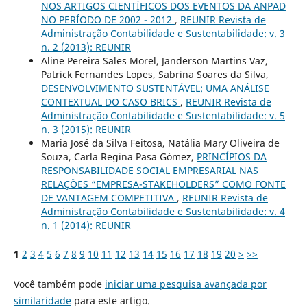
NOS ARTIGOS CIENTÍFICOS DOS EVENTOS DA ANPAD
NO PERÍODO DE 2002 - 2012
,
REUNIR Revista de
Administração Contabilidade e Sustentabilidade: v. 3
n. 2 (2013): REUNIR
Aline Pereira Sales Morel, Janderson Martins Vaz,
Patrick Fernandes Lopes, Sabrina Soares da Silva,
DESENVOLVIMENTO SUSTENTÁVEL: UMA ANÁLISE
CONTEXTUAL DO CASO BRICS
,
REUNIR Revista de
Administração Contabilidade e Sustentabilidade: v. 5
n. 3 (2015): REUNIR
Maria José da Silva Feitosa, Natália Mary Oliveira de
Souza, Carla Regina Pasa Gómez,
PRINCÍPIOS DA
RESPONSABILIDADE SOCIAL EMPRESARIAL NAS
RELAÇÕES “EMPRESA-STAKEHOLDERS” COMO FONTE
DE VANTAGEM COMPETITIVA
,
REUNIR Revista de
Administração Contabilidade e Sustentabilidade: v. 4
n. 1 (2014): REUNIR
1
2
3
4
5
6
7
8
9
10
11
12
13
14
15
16
17
18
19
20
>
>>
Você também pode
iniciar uma pesquisa avançada por
similaridade
para este artigo.