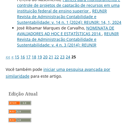
controle de projetos de captação de recursos em uma
instituição federal de ensino superior
,
REUNIR
Revista de Administração Contabilidade e
Sustentabilidade: v. 14 n. 1 (2024): REUNIR: 14, 1, 2024
José Ribamar Marques de Carvalho,
NOMINATA DE
AVALIADORES AD HOC E ESTATÍSTICAS 2014
,
REUNIR
Revista de Administração Contabilidade e
Sustentabilidade: v. 4 n. 3 (2014): REUNIR
<<
<
15
16
17
18
19
20
21
22
23
24
25
Você também pode
iniciar uma pesquisa avançada por
similaridade
para este artigo.
Edição Atual