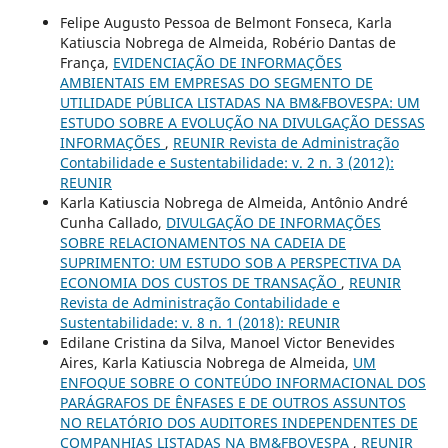
Felipe Augusto Pessoa de Belmont Fonseca, Karla
Katiuscia Nobrega de Almeida, Robério Dantas de
França,
EVIDENCIAÇÃO DE INFORMAÇÕES
AMBIENTAIS EM EMPRESAS DO SEGMENTO DE
UTILIDADE PÚBLICA LISTADAS NA BM&FBOVESPA: UM
ESTUDO SOBRE A EVOLUÇÃO NA DIVULGAÇÃO DESSAS
INFORMAÇÕES
,
REUNIR Revista de Administração
Contabilidade e Sustentabilidade: v. 2 n. 3 (2012):
REUNIR
Karla Katiuscia Nobrega de Almeida, Antônio André
Cunha Callado,
DIVULGAÇÃO DE INFORMAÇÕES
SOBRE RELACIONAMENTOS NA CADEIA DE
SUPRIMENTO: UM ESTUDO SOB A PERSPECTIVA DA
ECONOMIA DOS CUSTOS DE TRANSAÇÃO
,
REUNIR
Revista de Administração Contabilidade e
Sustentabilidade: v. 8 n. 1 (2018): REUNIR
Edilane Cristina da Silva, Manoel Victor Benevides
Aires, Karla Katiuscia Nobrega de Almeida,
UM
ENFOQUE SOBRE O CONTEÚDO INFORMACIONAL DOS
PARÁGRAFOS DE ÊNFASES E DE OUTROS ASSUNTOS
NO RELATÓRIO DOS AUDITORES INDEPENDENTES DE
COMPANHIAS LISTADAS NA BM&FBOVESPA
,
REUNIR