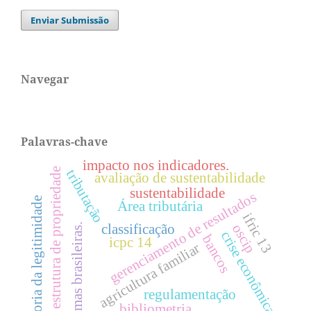
Enviar Submissão
Navegar
Palavras-chave
impacto nos indicadores.
estrutura de propriedade
tributação
avaliação de sustentabilidade
sustentabilidade
gerenciamento de resultados
teoria da legitimidade
Área tributária
ifric 13
oscip
classificação
firmas brasileiras.
crise econômica
bancos
icpc 14
agricultura familiar
regulamentação
bibliometria.