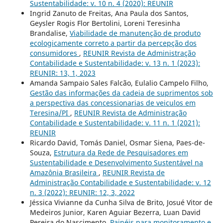
Sustentabilidade: v. 10 n. 4 (2020): REUNIR
Ingrid Zanuto de Freitas, Ana Paula dos Santos,
Geysler Rogis Flor Bertolini, Loreni Teresinha
Brandalise,
Viabilidade de manutenção de produto
ecologicamente correto a partir da percepção dos
consumidores
,
REUNIR Revista de Administração
Contabilidade e Sustentabilidade: v. 13 n. 1 (2023):
REUNIR: 13, 1, 2023
Amanda Sampaio Sales Falcão, Eulalio Campelo Filho,
Gestão das informações da cadeia de suprimentos sob
a perspectiva das concessionarias de veiculos em
Teresina/PI
,
REUNIR Revista de Administração
Contabilidade e Sustentabilidade: v. 11 n. 1 (2021):
REUNIR
Ricardo David, Tomás Daniel, Osmar Siena, Paes-de-
Souza,
Estrutura da Rede de Pesquisadores em
Sustentabilidade e Desenvolvimento Sustentável na
Amazônia Brasileira
,
REUNIR Revista de
Administração Contabilidade e Sustentabilidade: v. 12
n. 3 (2022): REUNIR: 12, 3, 2022
Jéssica Vivianne da Cunha Silva de Brito, Josué Vitor de
Medeiros Junior, Karen Aguiar Bezerra, Luan David
Pereira do Nascimento,
Painéis para monitoramento e