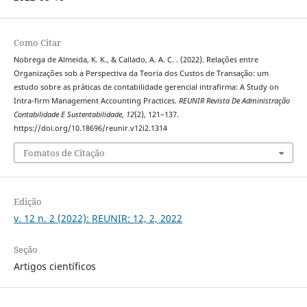
Como Citar
Nobrega de Almeida, K. K., & Callado, A. A. C. . (2022). Relações entre
Organizações sob a Perspectiva da Teoria dos Custos de Transação: um
estudo sobre as práticas de contabilidade gerencial intrafirma: A Study on
Intra-firm Management Accounting Practices.
REUNIR Revista De Administração
Contabilidade E Sustentabilidade
,
12
(2), 121–137.
https://doi.org/10.18696/reunir.v12i2.1314
Fomatos de Citação
Edição
v. 12 n. 2 (2022): REUNIR: 12, 2, 2022
Seção
Artigos científicos