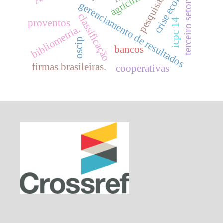
crise econômica
pesquisas.
gerenciamento de resultados
terceiro setor
classificação
icpc 14
proventos
bibliometria.
oscip
bancos
firmas brasileiras.
cooperativas