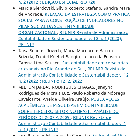
n. 2 (2012): EDIÇÃO ESPECIAL RIO +20
Marcia Sierdovski, Silvio Roberto Stefano, Sandra Mara
de Andrade,
RELAÇÃO DA ESTRATÉGIA COMO PRÁTICA
SOCIAL PARA A CONSTRUÇÃO DE INDICADORES NO
PILAR SOCIAL DA SUSTENTABILIDADE
ORGANIZACIONAL
,
REUNIR Revista de Administração
Contabilidade e Sustentabilidade: v. 10 n. 1 (2020):
REUNIR
Taísa Schefer Roveda, Maria Margarete Baccin
Brizolla, Daniel Knebel Baggio, Juliana da Fonseca
Capssa Lima Sausen,
Sustentabilidade em cervejarias
artesanais no Rio Grande do Sul
,
REUNIR Revista de
Administração Contabilidade e Sustentabilidade: v. 12
n. 2 (2022): REUNIR: 12, 2, 2022
MILTON JARBAS RODRIGUES CHAGAS, Janayna
Rodrigues de Morais Luz, Paulo Roberto da Nóbrega
Cavalcante, Aneide Oliveira Araújo,
PUBLICAÇÕES
ACADÊMICAS DE PESQUISAS EM CONTABILIDADE
SOBRE TERCEIRO SETOR NO BRASIL: ANÁLISE DO
PERÍODO DE 2007 A 2009
,
REUNIR Revista de
Administração Contabilidade e Sustentabilidade: v. 1
n. 1 (2011): REUNIR
José Ribamar Marques de Carvalho,
Editorial vol.15, n.