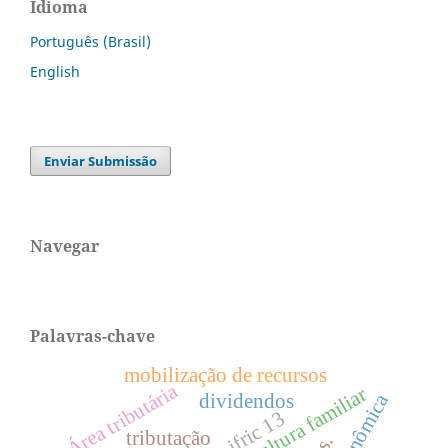
Idioma
Português (Brasil)
English
Enviar Submissão
Navegar
Palavras-chave
mobilização de recursos
Área tributária
agricultura familiar
dividendos
ifric 13
tributação