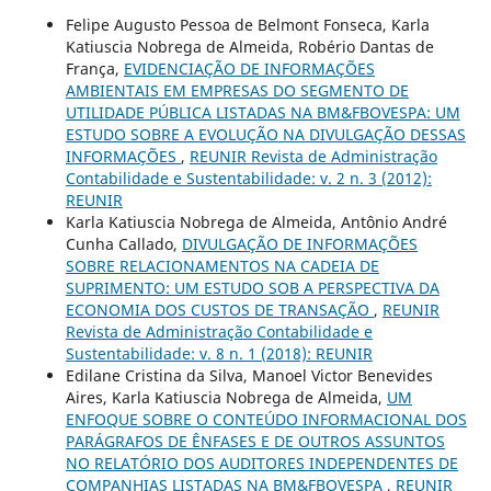
Felipe Augusto Pessoa de Belmont Fonseca, Karla
Katiuscia Nobrega de Almeida, Robério Dantas de
França,
EVIDENCIAÇÃO DE INFORMAÇÕES
AMBIENTAIS EM EMPRESAS DO SEGMENTO DE
UTILIDADE PÚBLICA LISTADAS NA BM&FBOVESPA: UM
ESTUDO SOBRE A EVOLUÇÃO NA DIVULGAÇÃO DESSAS
INFORMAÇÕES
,
REUNIR Revista de Administração
Contabilidade e Sustentabilidade: v. 2 n. 3 (2012):
REUNIR
Karla Katiuscia Nobrega de Almeida, Antônio André
Cunha Callado,
DIVULGAÇÃO DE INFORMAÇÕES
SOBRE RELACIONAMENTOS NA CADEIA DE
SUPRIMENTO: UM ESTUDO SOB A PERSPECTIVA DA
ECONOMIA DOS CUSTOS DE TRANSAÇÃO
,
REUNIR
Revista de Administração Contabilidade e
Sustentabilidade: v. 8 n. 1 (2018): REUNIR
Edilane Cristina da Silva, Manoel Victor Benevides
Aires, Karla Katiuscia Nobrega de Almeida,
UM
ENFOQUE SOBRE O CONTEÚDO INFORMACIONAL DOS
PARÁGRAFOS DE ÊNFASES E DE OUTROS ASSUNTOS
NO RELATÓRIO DOS AUDITORES INDEPENDENTES DE
COMPANHIAS LISTADAS NA BM&FBOVESPA
,
REUNIR