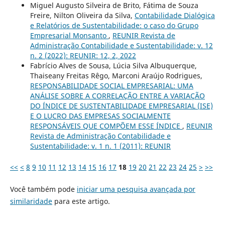
Miguel Augusto Silveira de Brito, Fátima de Souza
Freire, Nilton Oliveira da Silva,
Contabilidade Dialógica
e Relatórios de Sustentabilidade: o caso do Grupo
Empresarial Monsanto
,
REUNIR Revista de
Administração Contabilidade e Sustentabilidade: v. 12
n. 2 (2022): REUNIR: 12, 2, 2022
Fabrício Alves de Sousa, Lúcia Silva Albuquerque,
Thaiseany Freitas Rêgo, Marconi Araújo Rodrigues,
RESPONSABILIDADE SOCIAL EMPRESARIAL: UMA
ANÁLISE SOBRE A CORRELAÇÃO ENTRE A VARIAÇÃO
DO ÍNDICE DE SUSTENTABILIDADE EMPRESARIAL (ISE)
E O LUCRO DAS EMPRESAS SOCIALMENTE
RESPONSÁVEIS QUE COMPÕEM ESSE ÍNDICE
,
REUNIR
Revista de Administração Contabilidade e
Sustentabilidade: v. 1 n. 1 (2011): REUNIR
<<
<
8
9
10
11
12
13
14
15
16
17
18
19
20
21
22
23
24
25
>
>>
Você também pode
iniciar uma pesquisa avançada por
similaridade
para este artigo.