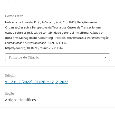
Como Citar
Nobrega de Almeida, K. K., & Callado, A. A. C. . (2022). Relações entre
Organizações sob a Perspectiva da Teoria dos Custos de Transação: um
estudo sobre as práticas de contabilidade gerencial intrafirma: A Study on
Intra-firm Management Accounting Practices.
REUNIR Revista De Administração
Contabilidade E Sustentabilidade
,
12
(2), 121–137.
https://doi.org/10.18696/reunir.v12i2.1314
Fomatos de Citação
Edição
v. 12 n. 2 (2022): REUNIR: 12, 2, 2022
Seção
Artigos científicos