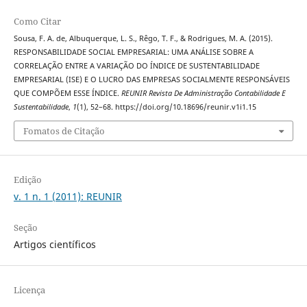
Como Citar
Sousa, F. A. de, Albuquerque, L. S., Rêgo, T. F., & Rodrigues, M. A. (2015).
RESPONSABILIDADE SOCIAL EMPRESARIAL: UMA ANÁLISE SOBRE A
CORRELAÇÃO ENTRE A VARIAÇÃO DO ÍNDICE DE SUSTENTABILIDADE
EMPRESARIAL (ISE) E O LUCRO DAS EMPRESAS SOCIALMENTE RESPONSÁVEIS
QUE COMPÕEM ESSE ÍNDICE.
REUNIR Revista De Administração Contabilidade E
Sustentabilidade
,
1
(1), 52–68. https://doi.org/10.18696/reunir.v1i1.15
Fomatos de Citação
Edição
v. 1 n. 1 (2011): REUNIR
Seção
Artigos científicos
Licença