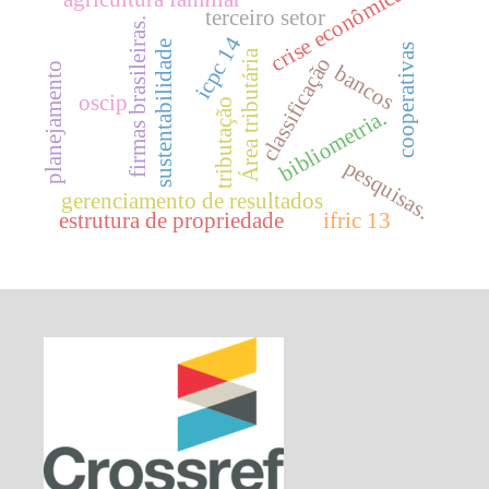
crise econômica
terceiro setor
firmas brasileiras.
icpc 14
sustentabilidade
cooperativas
Área tributária
classificação
planejamento
bancos
oscip
tributação
bibliometria.
pesquisas.
gerenciamento de resultados
estrutura de propriedade
ifric 13