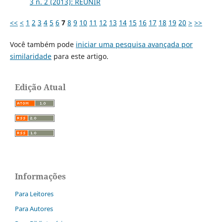
3 n. 2 (2013): REUNIR
<<
<
1
2
3
4
5
6
7
8
9
10
11
12
13
14
15
16
17
18
19
20
>
>>
Você também pode
iniciar uma pesquisa avançada por
similaridade
para este artigo.
Edição Atual
Informações
Para Leitores
Para Autores