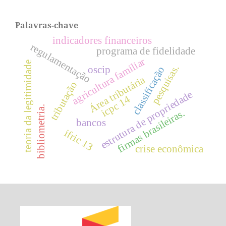
Palavras-chave
indicadores financeiros
regulamentação
programa de fidelidade
agricultura familiar
teoria da legitimidade
pesquisas.
oscip
classificação
Área tributária
tributação
estrutura de propriedade
icpc 14
bibliometria.
firmas brasileiras.
bancos
ifric 13
crise econômica