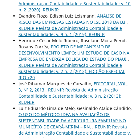
Administração Contabilidade e Sustentabilidade: v. 10
n. 2 (2020): REUNIR
Evandro Tiozo, Edison Luiz Leismann,
ANÁLISE DE
RISCO DAS EMPRESAS LISTADAS NO ISE 2018 DA B3
,
REUNIR Revista de Administração Contabilidade e
Sustentabilidade: v. 9 n. 1 (2019): REUNIR
Henrique César Melo Ribeiro, Roselane Moita Pierot,
Rosany Corrêa,
PROJETO DE MECANISMO DE
DESENVOLVIMENTO LIMPO: UM ESTUDO DE CASO NA
EMPRESA DE ENERGIA EÓLICA DO ESTADO DO PIAUÍ
,
REUNIR Revista de Administração Contabilidade e
Sustentabilidade: v. 2 n. 2 (2012): EDIÇÃO ESPECIAL
RIO +20
José Ribamar Marques de Carvalho,
EDITORIAL, VOL.
3, Nº 2, 2013
,
REUNIR Revista de Administração
Contabilidade e Sustentabilidade: v. 3 n. 2 (2013):
REUNIR
Luiz Eduardo Lima de Melo, Gesinaldo Ataíde Cândido,
O USO DO MÉTODO IDEA NA AVALIAÇÃO DE
SUSTENTABILIDADE DA AGRICULTURA FAMILIAR NO
MUNICÍPIO DE CEARÁ-MIRIM – RN.
,
REUNIR Revista
de Administração Contabilidade e Sustentabilidade: v.