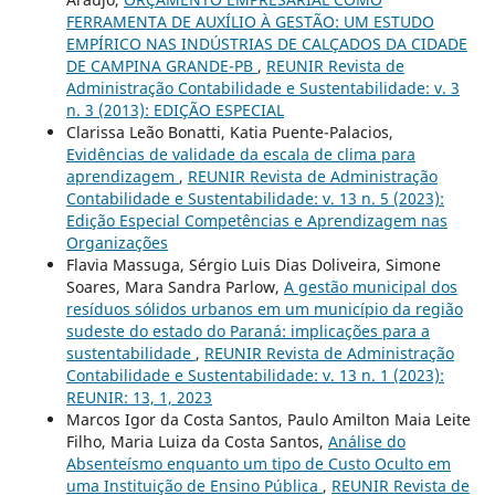
FERRAMENTA DE AUXÍLIO À GESTÃO: UM ESTUDO
EMPÍRICO NAS INDÚSTRIAS DE CALÇADOS DA CIDADE
DE CAMPINA GRANDE-PB
,
REUNIR Revista de
Administração Contabilidade e Sustentabilidade: v. 3
n. 3 (2013): EDIÇÃO ESPECIAL
Clarissa Leão Bonatti, Katia Puente-Palacios,
Evidências de validade da escala de clima para
aprendizagem
,
REUNIR Revista de Administração
Contabilidade e Sustentabilidade: v. 13 n. 5 (2023):
Edição Especial Competências e Aprendizagem nas
Organizações
Flavia Massuga, Sérgio Luis Dias Doliveira, Simone
Soares, Mara Sandra Parlow,
A gestão municipal dos
resíduos sólidos urbanos em um município da região
sudeste do estado do Paraná: implicações para a
sustentabilidade
,
REUNIR Revista de Administração
Contabilidade e Sustentabilidade: v. 13 n. 1 (2023):
REUNIR: 13, 1, 2023
Marcos Igor da Costa Santos, Paulo Amilton Maia Leite
Filho, Maria Luiza da Costa Santos,
Análise do
Absenteísmo enquanto um tipo de Custo Oculto em
uma Instituição de Ensino Pública
,
REUNIR Revista de