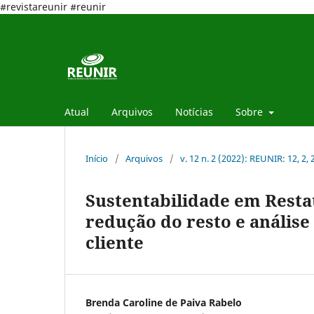
#revistareunir #reunir
Atual
Arquivos
Notícias
Sobre
Início
/
Arquivos
/
v. 12 n. 2 (2022): REUNIR: 12, 2,
Sustentabilidade em Resta
redução do resto e análise
cliente
Brenda Caroline de Paiva Rabelo