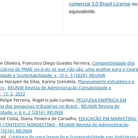
comercial 3.0 Brasil License
ou
equivalente.
e Oliveira, Francisco Diego Guedes Ferreira,
Competitividade dos
ciários do PNAE vis-à-vis os que não são: uma análise para o Cear
dade e Sustentabilidade: v. 10 n. 3 (2020): REUNIR
o Hocayen da Silva, Karina Szendela,
Planejamento estratégico e
ico
,
REUNIR Revista de Administração Contabilidade e
: 12, 2, 2022
z Felipe Ferreira, Rogério João Lunkes,
PESQUISA EMPÍRICA EM
das pesquisas tributárias no Brasil
,
REUNIR Revista de
idade: v. 6 n. 2 (2016): REUNIR
sé Costa, Diana Teixeira de Carvalho,
EDUCAÇÃO EM MARKETING:
NO CONTEXTO NORDESTINO
,
REUNIR Revista de Administração
1 (2016): REUNIR
uhl,
Colaboração para Inovação e Sustentabilidade nas Indústrias 