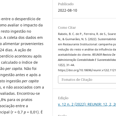
Publicado
2022-08-10
o entre o desperdício de
omo avaliar o impacto da
Como Citar
resto ingestão no
Rabelo, B. C. de P., Ferreira, R. de S., Soares
o. A coleta dos dados em
N., & Guimarães, N. S. (2022). Sustentabili
to alimentar provenientes
em Restaurante Institucional: campanha p
 24 dias. A ação de
redução do resto e análise da influência d
aceitabilidade do cliente.
REUNIR Revista De
perdício aconteceu após
Administração Contabilidade E Sustentabilida
 calculado o índice de
12
(2), 31–44.
stão
per capita.
Não foi
https://doi.org/10.18696/reunir.v12i2.112
 ingestão antes e após a
Fomatos de Citação
sto ingestão
per capita
s, e não associados com a
avaliadas. Encontrou-se
Edição
5,8% para os pratos
v. 12 n. 2 (2022): REUNIR: 12, 2, 
sociação entre a
cipal (r = 0,7
p
= 0,01). É
Seção