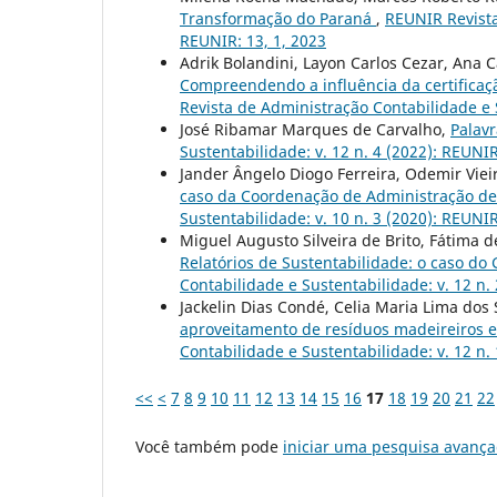
Transformação do Paraná
,
REUNIR Revista
REUNIR: 13, 1, 2023
Adrik Bolandini, Layon Carlos Cezar, Ana C
Compreendendo a influência da certificaç
Revista de Administração Contabilidade e S
José Ribamar Marques de Carvalho,
Palavr
Sustentabilidade: v. 12 n. 4 (2022): REUNIR
Jander Ângelo Diogo Ferreira, Odemir Viei
caso da Coordenação de Administração de
Sustentabilidade: v. 10 n. 3 (2020): REUNI
Miguel Augusto Silveira de Brito, Fátima de
Relatórios de Sustentabilidade: o caso d
Contabilidade e Sustentabilidade: v. 12 n. 
Jackelin Dias Condé, Celia Maria Lima dos
aproveitamento de resíduos madeireiros e
Contabilidade e Sustentabilidade: v. 12 n. 
<<
<
7
8
9
10
11
12
13
14
15
16
17
18
19
20
21
22
Você também pode
iniciar uma pesquisa avança