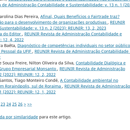
 de Administração Contabilidade e Sustentabilidade: v. 13 n. 1 (20
arolina Dias Pereira,
Afinal, Quais Benefícios o Fairtrade traz?
ão para o desenvolvimento de organizações produtivas
,
REUNIR
ustentabilidade: v. 13 n. 2 (2023): REUNIR: 13, 2, 2023
a do Editor
,
REUNIR Revista de Administração Contabilidade e
: 12, 4, 2022
ra Baêta,
Diagnóstico de competências individuais no setor público
 Pessoal da UFJF
,
REUNIR Revista de Administração Contabilidade 
R
 Souza Freire, Nilton Oliveira da Silva,
Contabilidade Dialógica e
o Grupo Empresarial Monsanto
,
REUNIR Revista de Administração
2 (2022): REUNIR: 12, 2, 2022
 Santos, Tiago Monteiro Condé,
A Contabilidade ambiental no
m Rorainópolis, sul de Roraima
,
REUNIR Revista de Administração
1 (2022): REUNIR: 12, 1, 2022
23
24
25
26
>
>>
da por similaridade
para este artigo.