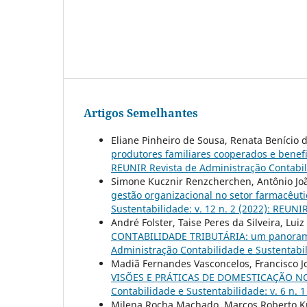
Artigos Semelhantes
Eliane Pinheiro de Sousa, Renata Benício d
produtores familiares cooperados e benefi
REUNIR Revista de Administração Contabili
Simone Kucznir Renzcherchen, Antônio Joã
gestão organizacional no setor farmacêut
Sustentabilidade: v. 12 n. 2 (2022): REUNIR
André Folster, Taise Peres da Silveira, Lui
CONTABILIDADE TRIBUTÁRIA: um panorama 
Administração Contabilidade e Sustentabil
Madiã Fernandes Vasconcelos, Francisco Jo
VISÕES E PRÁTICAS DE DOMESTICAÇÃO 
Contabilidade e Sustentabilidade: v. 6 n. 
Milena Rocha Machado, Marcos Roberto K