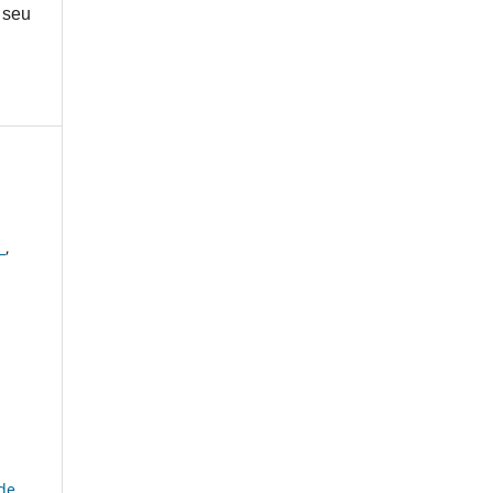
 seu
á
,
de