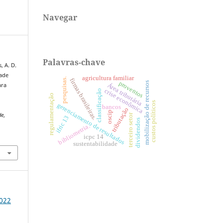
Navegar
Palavras-chave
, A. D.
dade
agricultura familiar
pesquisas.
firmas brasileiras.
proventos
mobilização de recursos
Área tributária
ara
crise econômica
classificação
a
regulamentação
custos políticos
gerenciamento de resultados
bancos
tributação
oscip
de
,
terceiro setor
ifric 13
dividendos
bibliometria.
1
icpc 14
sustentabilidade
2022