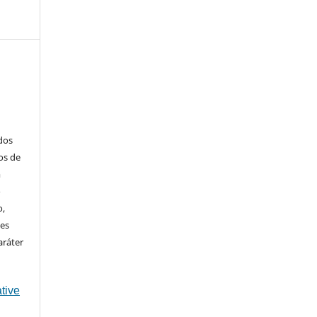
ados
os de
m
o
o,
ões
aráter
tive