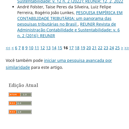
Sustentabilidade: v. 12 n. 2 (2022): REUNIR: 12, 2, 2022
André Folster, Taise Peres da Silveira, Luiz Felipe
Ferreira, Rogério João Lunkes,
PESQUISA EMPÍRICA EM
CONTABILIDADE TRIBUTÁRIA: um panorama das
pesquisas tributárias no Brasil
,
REUNIR Revista de
Administração Contabilidade e Sustentabilidade: v. 6
n. 2 (2016): REUNIR
<<
<
6
7
8
9
10
11
12
13
14
15
16
17
18
19
20
21
22
23
24
25
>
>>
Você também pode
iniciar uma pesquisa avançada por
similaridade
para este artigo.
Edição Atual