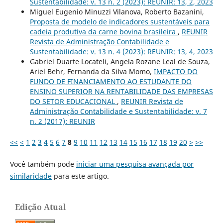
Sustentabilidade: v. 13 n. 2 (2023): REUNIR: 13, 2, 2023
Miguel Eugenio Minuzzi Vilanova, Roberto Bazanini,
Proposta de modelo de indicadores sustentáveis para
cadeia produtiva da carne bovina brasileira
,
REUNIR
Revista de Administração Contabilidade e
Sustentabilidade: v. 13 n. 4 (2023): REUNIR: 13, 4, 2023
Gabriel Duarte Locateli, Angela Rozane Leal de Souza,
Ariel Behr, Fernanda da Silva Momo,
IMPACTO DO
FUNDO DE FINANCIAMENTO AO ESTUDANTE DO
ENSINO SUPERIOR NA RENTABILIDADE DAS EMPRESAS
DO SETOR EDUCACIONAL
,
REUNIR Revista de
Administração Contabilidade e Sustentabilidade: v. 7
n. 2 (2017): REUNIR
<<
<
1
2
3
4
5
6
7
8
9
10
11
12
13
14
15
16
17
18
19
20
>
>>
Você também pode
iniciar uma pesquisa avançada por
similaridade
para este artigo.
Edição Atual