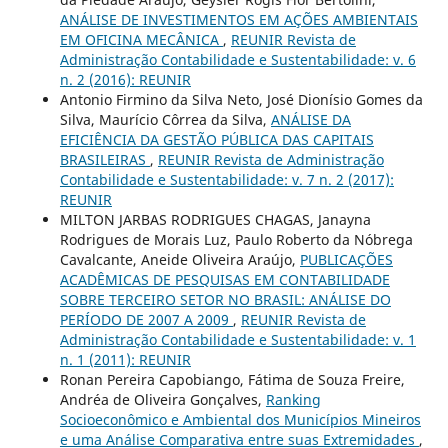
ANÁLISE DE INVESTIMENTOS EM AÇÕES AMBIENTAIS
EM OFICINA MECÂNICA
,
REUNIR Revista de
Administração Contabilidade e Sustentabilidade: v. 6
n. 2 (2016): REUNIR
Antonio Firmino da Silva Neto, José Dionísio Gomes da
Silva, Maurício Côrrea da Silva,
ANÁLISE DA
EFICIÊNCIA DA GESTÃO PÚBLICA DAS CAPITAIS
BRASILEIRAS
,
REUNIR Revista de Administração
Contabilidade e Sustentabilidade: v. 7 n. 2 (2017):
REUNIR
MILTON JARBAS RODRIGUES CHAGAS, Janayna
Rodrigues de Morais Luz, Paulo Roberto da Nóbrega
Cavalcante, Aneide Oliveira Araújo,
PUBLICAÇÕES
ACADÊMICAS DE PESQUISAS EM CONTABILIDADE
SOBRE TERCEIRO SETOR NO BRASIL: ANÁLISE DO
PERÍODO DE 2007 A 2009
,
REUNIR Revista de
Administração Contabilidade e Sustentabilidade: v. 1
n. 1 (2011): REUNIR
Ronan Pereira Capobiango, Fátima de Souza Freire,
Andréa de Oliveira Gonçalves,
Ranking
Socioeconômico e Ambiental dos Municípios Mineiros
e uma Análise Comparativa entre suas Extremidades
,