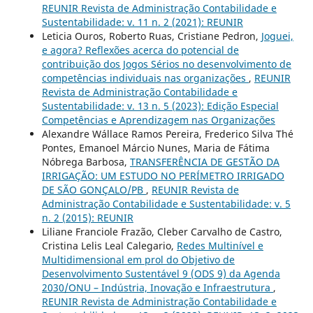
REUNIR Revista de Administração Contabilidade e
Sustentabilidade: v. 11 n. 2 (2021): REUNIR
Leticia Ouros, Roberto Ruas, Cristiane Pedron,
Joguei,
e agora? Reflexões acerca do potencial de
contribuição dos Jogos Sérios no desenvolvimento de
competências individuais nas organizações
,
REUNIR
Revista de Administração Contabilidade e
Sustentabilidade: v. 13 n. 5 (2023): Edição Especial
Competências e Aprendizagem nas Organizações
Alexandre Wállace Ramos Pereira, Frederico Silva Thé
Pontes, Emanoel Márcio Nunes, Maria de Fátima
Nóbrega Barbosa,
TRANSFERÊNCIA DE GESTÃO DA
IRRIGAÇÃO: UM ESTUDO NO PERÍMETRO IRRIGADO
DE SÃO GONÇALO/PB
,
REUNIR Revista de
Administração Contabilidade e Sustentabilidade: v. 5
n. 2 (2015): REUNIR
Liliane Franciole Frazão, Cleber Carvalho de Castro,
Cristina Lelis Leal Calegario,
Redes Multinível e
Multidimensional em prol do Objetivo de
Desenvolvimento Sustentável 9 (ODS 9) da Agenda
2030/ONU – Indústria, Inovação e Infraestrutura
,
REUNIR Revista de Administração Contabilidade e