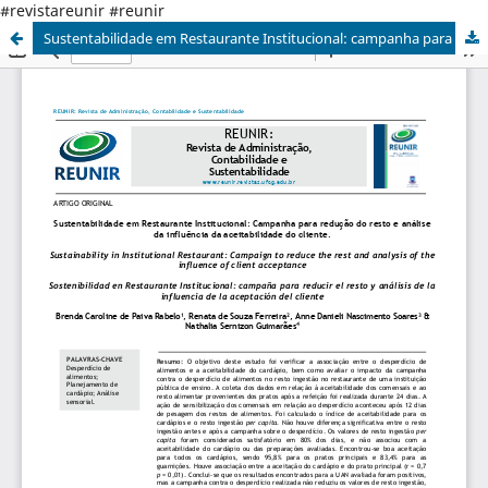
#revistareunir #reunir
Sustentabilidade em Restaurante Institucional: campanha para redução do resto e análise da influência da aceitabilidade do cliente