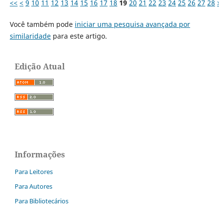
<<
<
9
10
11
12
13
14
15
16
17
18
19
20
21
22
23
24
25
26
27
28
Você também pode
iniciar uma pesquisa avançada por
similaridade
para este artigo.
Edição Atual
Informações
Para Leitores
Para Autores
Para Bibliotecários