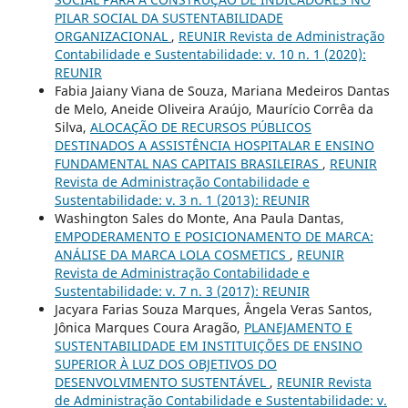
PILAR SOCIAL DA SUSTENTABILIDADE
ORGANIZACIONAL
,
REUNIR Revista de Administração
Contabilidade e Sustentabilidade: v. 10 n. 1 (2020):
REUNIR
Fabia Jaiany Viana de Souza, Mariana Medeiros Dantas
de Melo, Aneide Oliveira Araújo, Maurício Corrêa da
Silva,
ALOCAÇÃO DE RECURSOS PÚBLICOS
DESTINADOS A ASSISTÊNCIA HOSPITALAR E ENSINO
FUNDAMENTAL NAS CAPITAIS BRASILEIRAS
,
REUNIR
Revista de Administração Contabilidade e
Sustentabilidade: v. 3 n. 1 (2013): REUNIR
Washington Sales do Monte, Ana Paula Dantas,
EMPODERAMENTO E POSICIONAMENTO DE MARCA:
ANÁLISE DA MARCA LOLA COSMETICS
,
REUNIR
Revista de Administração Contabilidade e
Sustentabilidade: v. 7 n. 3 (2017): REUNIR
Jacyara Farias Souza Marques, Ângela Veras Santos,
Jônica Marques Coura Aragão,
PLANEJAMENTO E
SUSTENTABILIDADE EM INSTITUIÇÕES DE ENSINO
SUPERIOR À LUZ DOS OBJETIVOS DO
DESENVOLVIMENTO SUSTENTÁVEL
,
REUNIR Revista
de Administração Contabilidade e Sustentabilidade: v.