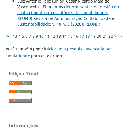
Luiz Antônio Félix Junior, César Ricardo Maia de
Vasconcelos,
Elementos determinantes da gestão do
conhecimento em escritórios de contabilidade
,
REUNIR Revista de Administração Contabilidade e
Sustentabilidade: v. 10 n. 3 (2020): REUNIR
<<
<
3
4
5
6
7
8
9
10
11
12
13
14
15
16
17
18
19
20
21
22
>
>>
Você também pode
iniciar uma pesquisa avançada por
similaridade
para este artigo.
Edição Atual
Informações