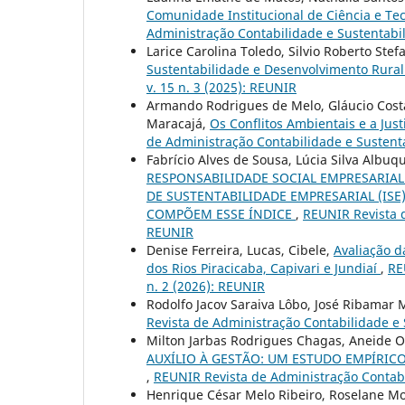
Comunidade Institucional de Ciência e Te
Administração Contabilidade e Sustentabili
Larice Carolina Toledo, Silvio Roberto Ste
Sustentabilidade e Desenvolvimento Rura
v. 15 n. 3 (2025): REUNIR
Armando Rodrigues de Melo, Gláucio Costa
Maracajá,
Os Conflitos Ambientais e a Jus
de Administração Contabilidade e Sustenta
Fabrício Alves de Sousa, Lúcia Silva Albu
RESPONSABILIDADE SOCIAL EMPRESARIAL
DE SUSTENTABILIDADE EMPRESARIAL (IS
COMPÕEM ESSE ÍNDICE
,
REUNIR Revista d
REUNIR
Denise Ferreira, Lucas, Cibele,
Avaliação d
dos Rios Piracicaba, Capivari e Jundiaí
,
RE
n. 2 (2026): REUNIR
Rodolfo Jacov Saraiva Lôbo, José Ribamar
Revista de Administração Contabilidade e S
Milton Jarbas Rodrigues Chagas, Aneide Ol
AUXÍLIO À GESTÃO: UM ESTUDO EMPÍRIC
,
REUNIR Revista de Administração Contabil
Henrique César Melo Ribeiro, Roselane Mo