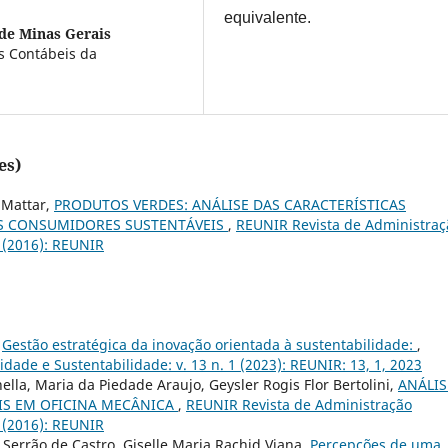
equivalente.
de Minas Gerais
s Contábeis da
es)
 Mattar,
PRODUTOS VERDES: ANÁLISE DAS CARACTERÍSTICAS
S CONSUMIDORES SUSTENTÁVEIS
,
REUNIR Revista de Administraç
1 (2016): REUNIR
,
Gestão estratégica da inovação orientada à sustentabilidade:
,
ade e Sustentabilidade: v. 13 n. 1 (2023): REUNIR: 13, 1, 2023
lla, Maria da Piedade Araujo, Geysler Rogis Flor Bertolini,
ANÁLIS
IS EM OFICINA MECÂNICA
,
REUNIR Revista de Administração
2 (2016): REUNIR
Serrão de Castro, Giselle Maria Rachid Viana,
Percepções de uma