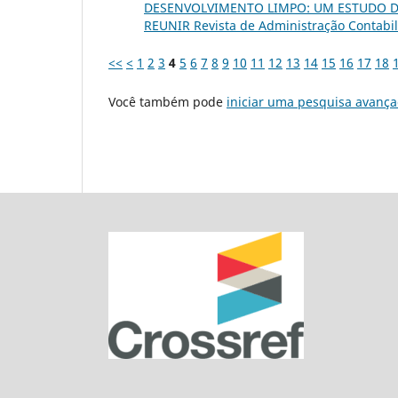
DESENVOLVIMENTO LIMPO: UM ESTUDO DE
REUNIR Revista de Administração Contabili
<<
<
1
2
3
4
5
6
7
8
9
10
11
12
13
14
15
16
17
18
Você também pode
iniciar uma pesquisa avança