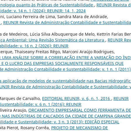
cnologia quanto às Práticas de Sustentabilidade
,
REUNIR Revista d
dade: v. 14 n. 1 (2024): REUNIR: 14, 1, 2024
fani, Luciano Ferreira de Lima, Sandra Mara de Andrade,
l
,
REUNIR Revista de Administração Contabilidade e Sustentabilida
 de Medeiros, Lúcia Silva Albuquerque de Melo, Kettrin Farias Be
tiça Ambiental: Uma Revisão Sistemática da Literatura
,
REUNIR Rev
bilidade: v. 16 n. 2 (2026): REUNIR
querque, Thaiseany Freitas Rêgo, Marconi Araújo Rodrigues,
: UMA ANÁLISE SOBRE A CORRELAÇÃO ENTRE A VARIAÇÃO DO ÍND
E) E O LUCRO DAS EMPRESAS SOCIALMENTE RESPONSÁVEIS QUE
e Administração Contabilidade e Sustentabilidade: v. 1 n. 1 (2011)
a aplicação de modelos de sustentabilidade nas Bacias Hidrográfi
UNIR Revista de Administração Contabilidade e Sustentabilidade: v
 Marques de Carvalho,
EDITORIAL REUNIR, v. 6, n. 1, 2016
,
REUNIR
ustentabilidade: v. 6 n. 1 (2016): REUNIR
iveira Araujo,
ORÇAMENTO EMPRESARIAL COMO FERRAMENTA DE
O NAS INDÚSTRIAS DE CALÇADOS DA CIDADE DE CAMPINA GRANDE
idade e Sustentabilidade: v. 3 n. 3 (2013): EDIÇÃO ESPECIAL
ita Pierot, Rosany Corrêa,
PROJETO DE MECANISMO DE