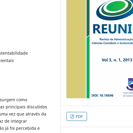
stentabilidade
ientais
s surgem como
s principais discutidos
 uma vez que através da
PDF
z de integrar
 já foi percebida e