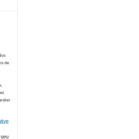
ados
os de
m
o
o,
ões
aráter
tive
 seu