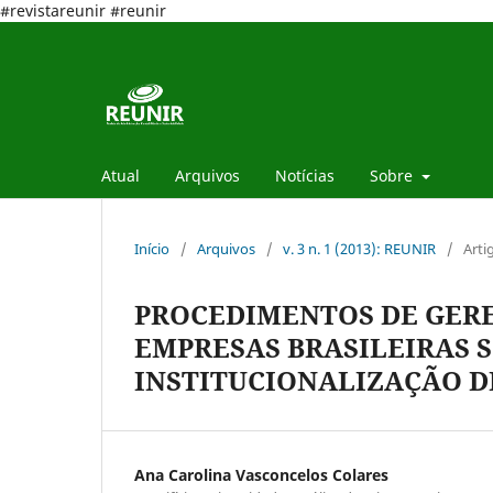
#revistareunir #reunir
Atual
Arquivos
Notícias
Sobre
Início
/
Arquivos
/
v. 3 n. 1 (2013): REUNIR
/
Arti
PROCEDIMENTOS DE GER
EMPRESAS BRASILEIRAS S
INSTITUCIONALIZAÇÃO D
Ana Carolina Vasconcelos Colares