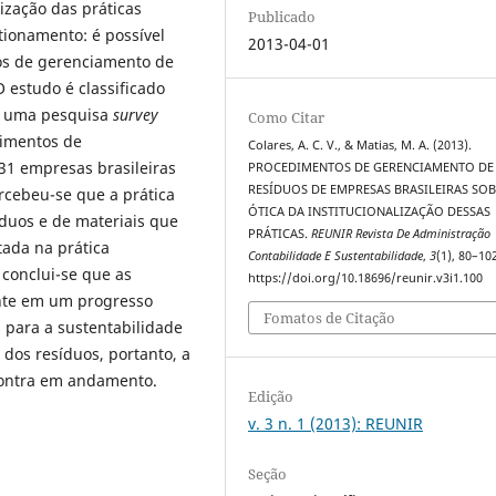
lização das práticas
Publicado
tionamento: é possível
2013-04-01
tos de gerenciamento de
 estudo é classificado
de uma pesquisa
survey
Como Citar
dimentos de
Colares, A. C. V., & Matias, M. A. (2013).
1 empresas brasileiras
PROCEDIMENTOS DE GERENCIAMENTO DE
RESÍDUOS DE EMPRESAS BRASILEIRAS SOB
rcebeu-se que a prática
ÓTICA DA INSTITUCIONALIZAÇÃO DESSAS
íduos e de materiais que
PRÁTICAS.
REUNIR Revista De Administração
ada na prática
Contabilidade E Sustentabilidade
,
3
(1), 80–10
conclui-se que as
https://doi.org/10.18696/reunir.v3i1.100
ente em um progresso
Fomatos de Citação
 para a sustentabilidade
dos resíduos, portanto, a
ncontra em andamento.
Edição
v. 3 n. 1 (2013): REUNIR
Seção