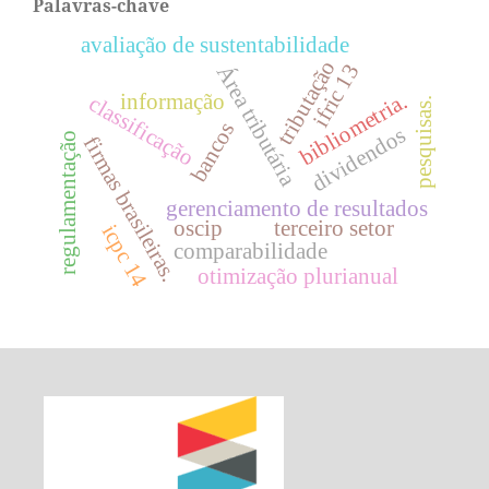
Palavras-chave
avaliação de sustentabilidade
tributação
ifric 13
Área tributária
informação
bibliometria.
classificação
pesquisas.
bancos
dividendos
regulamentação
firmas brasileiras.
gerenciamento de resultados
oscip
terceiro setor
icpc 14
comparabilidade
otimização plurianual