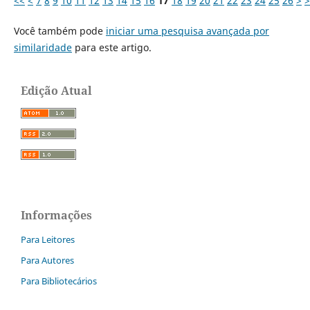
<<
<
7
8
9
10
11
12
13
14
15
16
17
18
19
20
21
22
23
24
25
26
>
>
Você também pode
iniciar uma pesquisa avançada por
similaridade
para este artigo.
Edição Atual
Informações
Para Leitores
Para Autores
Para Bibliotecários