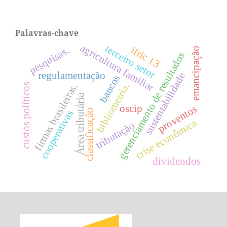
Palavras-chave
agricultura familiar
terceiro setor
ifric 13
pesquisas.
emancipação
gerenciamento de resultados
regulamentação
sustentabilidade
bancos
bibliometria.
firmas brasileiras.
custos políticos
Área tributária
oscip
proventos
classificação
cooperativas
crise econômica
tributação
dividendos