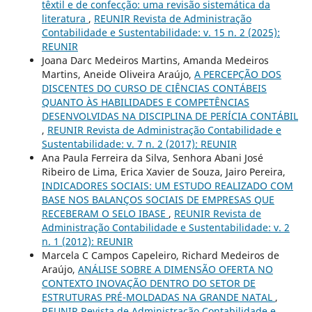
têxtil e de confecção: uma revisão sistemática da
literatura
,
REUNIR Revista de Administração
Contabilidade e Sustentabilidade: v. 15 n. 2 (2025):
REUNIR
Joana Darc Medeiros Martins, Amanda Medeiros
Martins, Aneide Oliveira Araújo,
A PERCEPÇÃO DOS
DISCENTES DO CURSO DE CIÊNCIAS CONTÁBEIS
QUANTO ÀS HABILIDADES E COMPETÊNCIAS
DESENVOLVIDAS NA DISCIPLINA DE PERÍCIA CONTÁBIL
,
REUNIR Revista de Administração Contabilidade e
Sustentabilidade: v. 7 n. 2 (2017): REUNIR
Ana Paula Ferreira da Silva, Senhora Abani José
Ribeiro de Lima, Erica Xavier de Souza, Jairo Pereira,
INDICADORES SOCIAIS: UM ESTUDO REALIZADO COM
BASE NOS BALANÇOS SOCIAIS DE EMPRESAS QUE
RECEBERAM O SELO IBASE
,
REUNIR Revista de
Administração Contabilidade e Sustentabilidade: v. 2
n. 1 (2012): REUNIR
Marcela C Campos Capeleiro, Richard Medeiros de
Araújo,
ANÁLISE SOBRE A DIMENSÃO OFERTA NO
CONTEXTO INOVAÇÃO DENTRO DO SETOR DE
ESTRUTURAS PRÉ-MOLDADAS NA GRANDE NATAL
,
REUNIR Revista de Administração Contabilidade e