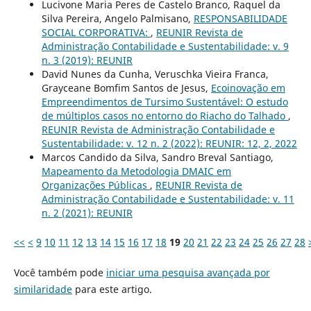
Lucivone Maria Peres de Castelo Branco, Raquel da
Silva Pereira, Angelo Palmisano,
RESPONSABILIDADE
SOCIAL CORPORATIVA:
,
REUNIR Revista de
Administração Contabilidade e Sustentabilidade: v. 9
n. 3 (2019): REUNIR
David Nunes da Cunha, Veruschka Vieira Franca,
Grayceane Bomfim Santos de Jesus,
Ecoinovação em
Empreendimentos de Tursimo Sustentável: O estudo
de múltiplos casos no entorno do Riacho do Talhado
,
REUNIR Revista de Administração Contabilidade e
Sustentabilidade: v. 12 n. 2 (2022): REUNIR: 12, 2, 2022
Marcos Candido da Silva, Sandro Breval Santiago,
Mapeamento da Metodologia DMAIC em
Organizações Públicas
,
REUNIR Revista de
Administração Contabilidade e Sustentabilidade: v. 11
n. 2 (2021): REUNIR
<<
<
9
10
11
12
13
14
15
16
17
18
19
20
21
22
23
24
25
26
27
28
Você também pode
iniciar uma pesquisa avançada por
similaridade
para este artigo.