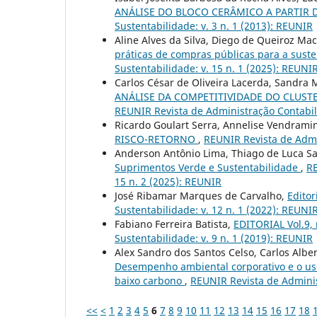
ANÁLISE DO BLOCO CERÂMICO A PARTIR
Sustentabilidade: v. 3 n. 1 (2013): REUNIR
Aline Alves da Silva, Diego de Queiroz M
práticas de compras públicas para a sust
Sustentabilidade: v. 15 n. 1 (2025): REUNIR
Carlos César de Oliveira Lacerda, Sandra M
ANÁLISE DA COMPETITIVIDADE DO CLUST
REUNIR Revista de Administração Contabili
Ricardo Goulart Serra, Annelise Vendramin
RISCO-RETORNO
,
REUNIR Revista de Admin
Anderson Antônio Lima, Thiago de Luca Sa
Suprimentos Verde e Sustentabilidade
,
RE
15 n. 2 (2025): REUNIR
José Ribamar Marques de Carvalho,
Editor
Sustentabilidade: v. 12 n. 1 (2022): REUNIR
Fabiano Ferreira Batista,
EDITORIAL Vol.9,
Sustentabilidade: v. 9 n. 1 (2019): REUNIR
Alex Sandro dos Santos Celso, Carlos Alber
Desempenho ambiental corporativo e o uso 
baixo carbono
,
REUNIR Revista de Adminis
<<
<
1
2
3
4
5
6
7
8
9
10
11
12
13
14
15
16
17
18