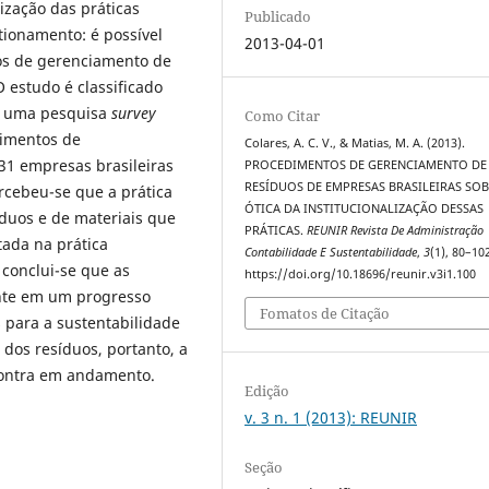
lização das práticas
Publicado
tionamento: é possível
2013-04-01
tos de gerenciamento de
 estudo é classificado
de uma pesquisa
survey
Como Citar
dimentos de
Colares, A. C. V., & Matias, M. A. (2013).
1 empresas brasileiras
PROCEDIMENTOS DE GERENCIAMENTO DE
RESÍDUOS DE EMPRESAS BRASILEIRAS SOB
rcebeu-se que a prática
ÓTICA DA INSTITUCIONALIZAÇÃO DESSAS
íduos e de materiais que
PRÁTICAS.
REUNIR Revista De Administração
ada na prática
Contabilidade E Sustentabilidade
,
3
(1), 80–10
conclui-se que as
https://doi.org/10.18696/reunir.v3i1.100
ente em um progresso
Fomatos de Citação
 para a sustentabilidade
dos resíduos, portanto, a
ncontra em andamento.
Edição
v. 3 n. 1 (2013): REUNIR
Seção