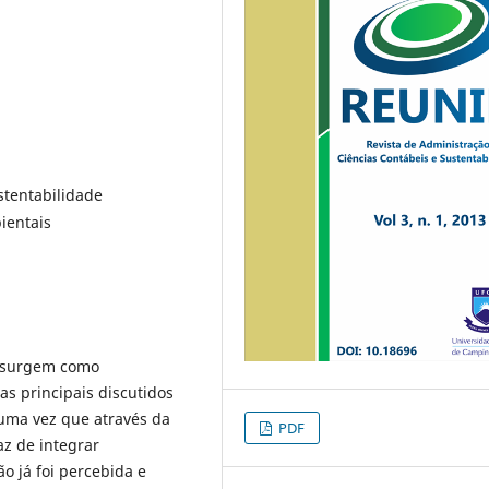
stentabilidade
ientais
s surgem como
s principais discutidos
 uma vez que através da
PDF
z de integrar
 já foi percebida e