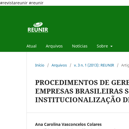
#revistareunir #reunir
Atual
Arquivos
Notícias
Sobre
Início
/
Arquivos
/
v. 3 n. 1 (2013): REUNIR
/
Arti
PROCEDIMENTOS DE GER
EMPRESAS BRASILEIRAS S
INSTITUCIONALIZAÇÃO D
Ana Carolina Vasconcelos Colares