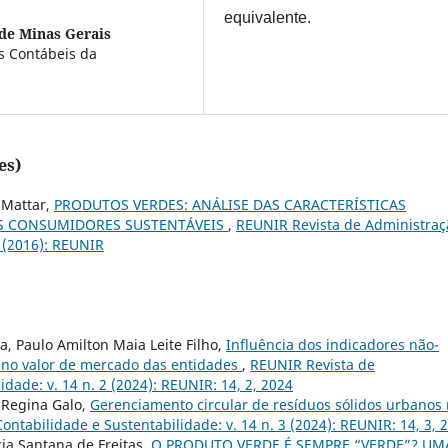
equivalente.
de Minas Gerais
s Contábeis da
es)
 Mattar,
PRODUTOS VERDES: ANÁLISE DAS CARACTERÍSTICAS
S CONSUMIDORES SUSTENTÁVEIS
,
REUNIR Revista de Administraç
1 (2016): REUNIR
a, Paulo Amilton Maia Leite Filho,
Influência dos indicadores não-
G no valor de mercado das entidades
,
REUNIR Revista de
dade: v. 14 n. 2 (2024): REUNIR: 14, 2, 2024
 Regina Galo,
Gerenciamento circular de resíduos sólidos urbanos
ntabilidade e Sustentabilidade: v. 14 n. 3 (2024): REUNIR: 14, 3, 
cia Santana de Freitas,
O PRODUTO VERDE É SEMPRE “VERDE”? UM