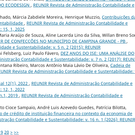
 DO ECODESIGN
,
REUNIR Revista de Administração Contabilidade e
achado, Márcia Zabdiele Moreira, Henrique Muzzio,
Contribuições d
entabilidade
,
REUNIR Revista de Administração Contabilidade e
: 15, 1, 2025
aria Araújo de Souza, Aline Lacerda Lino da Silva, Willan Breno So
ER DE CONFECÇÕES NO MUNICÍPIO DE CAMPINA GRANDE - PB
,
dade e Sustentabilidade: v. 5 n. 2 (2015): REUNIR
i Felsberg, Luiz Paulo Fávero,
DEZ ANOS DO ISE: UMA ANÁLISE DO
istração Contabilidade e Sustentabilidade: v. 7 n. 2 (2017): REUN
ntana Ribeiro, Marcos Antônio Maia Lávio De Oliveira,
Cadeia de
UNIR Revista de Administração Contabilidade e Sustentabilidade: 
ial 12(1), 2022
,
REUNIR Revista de Administração Contabilidade e
: 12, 1, 2022
 n.1, 2019
,
REUNIR Revista de Administração Contabilidade e
to Cioce Sampaio, André Luis Azevedo Guedes, Patrícia Bilotta,
de crédito de instituição financeira no contexto da economia de
tração Contabilidade e Sustentabilidade: v. 16 n. 1 (2026): REUNI
19
20
>
>>