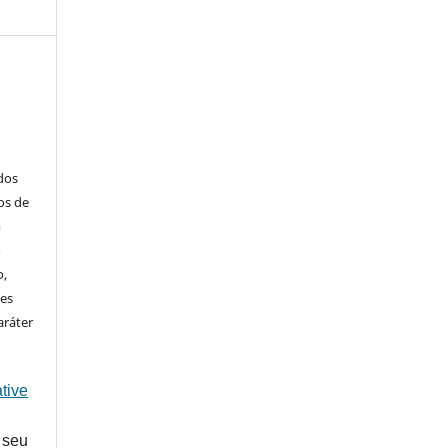
ados
os de
m
o
o,
ões
aráter
tive
 seu