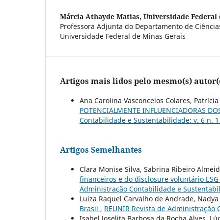
Márcia Athayde Matias,
Universidade Federal 
Professora Adjunta do Departamento de Ciência
Universidade Federal de Minas Gerais
Artigos mais lidos pelo mesmo(s) autor(
Ana Carolina Vasconcelos Colares, Patrícia
POTENCIALMENTE INFLUENCIADORAS DO
Contabilidade e Sustentabilidade: v. 6 n. 
Artigos Semelhantes
Clara Monise Silva, Sabrina Ribeiro Almeid
financeiros e do disclosure voluntário ES
Administração Contabilidade e Sustentabili
Luiza Raquel Carvalho de Andrade, Nadya
Brasil
,
REUNIR Revista de Administração Co
Isabel Joselita Barbosa da Rocha Alves, Lú