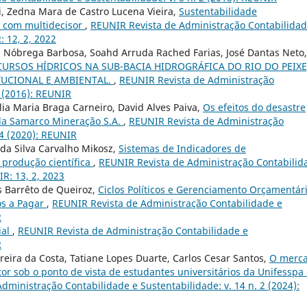
i, Zedna Mara de Castro Lucena Vieira,
Sustentabilidade
l com multidecisor
,
REUNIR Revista de Administração Contabilidad
: 12, 2, 2022
a Nóbrega Barbosa, Soahd Arruda Rached Farias, José Dantas Neto,
CURSOS HÍDRICOS NA SUB-BACIA HIDROGRÁFICA DO RIO DO PEIXE
TUCIONAL E AMBIENTAL.
,
REUNIR Revista de Administração
3 (2016): REUNIR
ia Maria Braga Carneiro, David Alves Paiva,
Os efeitos do desastre
da Samarco Mineração S.A.
,
REUNIR Revista de Administração
 4 (2020): REUNIR
da Silva Carvalho Mikosz,
Sistemas de Indicadores de
 produção científica
,
REUNIR Revista de Administração Contabilid
IR: 13, 2, 2023
s Barrêto de Queiroz,
Ciclos Políticos e Gerenciamento Orçamentár
os a Pagar
,
REUNIR Revista de Administração Contabilidade e
R
ial
,
REUNIR Revista de Administração Contabilidade e
R
rreira da Costa, Tatiane Lopes Duarte, Carlos Cesar Santos,
O merc
etor sob o ponto de vista de estudantes universitários da Unifesspa
dministração Contabilidade e Sustentabilidade: v. 14 n. 2 (2024):