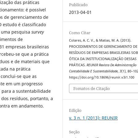
lização das práticas
Publicado
tionamento: é possível
2013-04-01
tos de gerenciamento de
 estudo é classificado
de uma pesquisa
survey
Como Citar
dimentos de
Colares, A. C. V., & Matias, M. A. (2013).
1 empresas brasileiras
PROCEDIMENTOS DE GERENCIAMENTO DE
RESÍDUOS DE EMPRESAS BRASILEIRAS SOB
rcebeu-se que a prática
ÓTICA DA INSTITUCIONALIZAÇÃO DESSAS
íduos e de materiais que
PRÁTICAS.
REUNIR Revista De Administração
ada na prática
Contabilidade E Sustentabilidade
,
3
(1), 80–10
conclui-se que as
https://doi.org/10.18696/reunir.v3i1.100
ente em um progresso
Fomatos de Citação
 para a sustentabilidade
dos resíduos, portanto, a
ncontra em andamento.
Edição
v. 3 n. 1 (2013): REUNIR
Seção