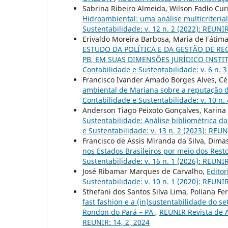
Sabrina Ribeiro Almeida, Wilson Fadlo Cur
Hidroambiental: uma análise multicriteria
Sustentabilidade: v. 12 n. 2 (2022): REUNIR
Erivaldo Moreira Barbosa, Maria de Fátim
ESTUDO DA POLÍTICA E DA GESTÃO DE RE
PB, EM SUAS DIMENSÕES JURÍDICO INSTI
Contabilidade e Sustentabilidade: v. 6 n. 
Francisco Ivander Amado Borges Alves, Cél
ambiental de Mariana sobre a reputação 
Contabilidade e Sustentabilidade: v. 10 n.
Anderson Tiago Peixoto Gonçalves, Karina 
Sustentabilidade: Análise bibliométrica da
e Sustentabilidade: v. 13 n. 2 (2023): REUN
Francisco de Assis Miranda da Silva, Dima
nos Estados Brasileiros por meio dos Rest
Sustentabilidade: v. 16 n. 1 (2026): REUNI
José Ribamar Marques de Carvalho,
Editor
Sustentabilidade: v. 10 n. 1 (2020): REUNI
Sthefani dos Santos Silva Lima, Poliana Fe
fast fashion e a (in)sustentabilidade do s
Rondon do Pará – PA
,
REUNIR Revista de A
REUNIR: 14, 2, 2024