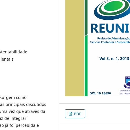
stentabilidade
ientais
s surgem como
s principais discutidos
 uma vez que através da
PDF
z de integrar
 já foi percebida e