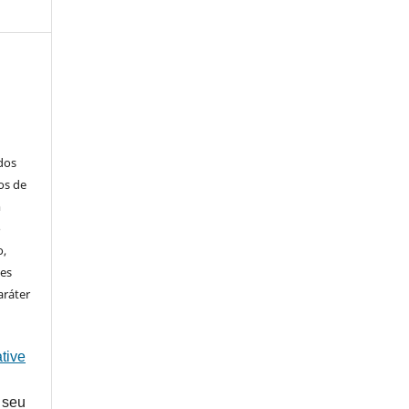
ados
os de
m
o
o,
ões
aráter
tive
 seu