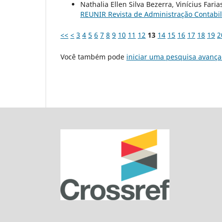
Nathalia Ellen Silva Bezerra, Vinícius Fari
REUNIR Revista de Administração Contabilid
<<
<
3
4
5
6
7
8
9
10
11
12
13
14
15
16
17
18
19
2
Você também pode
iniciar uma pesquisa avança