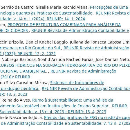
Serrão de Castro, Giselle Maria Rachid Viana,
Percepções de uma
cnologia quanto às Práticas de Sustentabilidade
,
REUNIR Revista d
dade: v. 14 n. 1 (2024): REUNIR: 14, 1, 2024
sen,
PROPOSTA DE ESTRUTURA COMBINADA PARA ANÁLISE DA
DE DE CIDADES
,
REUNIR Revista de Administração Contabilidade e
cin Brizolla, Daniel Knebel Baggio, Juliana da Fonseca Capssa Lim
artesanais no Rio Grande do Sul
,
REUNIR Revista de Administração
2 (2022): REUNIR: 12, 2, 2022
a Nóbrega Barbosa, Soahd Arruda Rached Farias, José Dantas Neto,
CURSOS HÍDRICOS NA SUB-BACIA HIDROGRÁFICA DO RIO DO PEIXE
TUCIONAL E AMBIENTAL.
,
REUNIR Revista de Administração
3 (2016): REUNIR
da Silva Carvalho Mikosz,
Sistemas de Indicadores de
 produção científica
,
REUNIR Revista de Administração Contabilid
IR: 13, 2, 2023
r Reinaldo Alves,
Rumo à sustentabilidade: uma análise da
imento Sustentável em Instituições de Ensino Superior
,
REUNIR
ustentabilidade: v. 13 n. 4 (2023): REUNIR: 13, 4, 2023
chele Nascimento Jucá,
Efeitos das práticas de ESG no custo de capi
de Administração Contabilidade e Sustentabilidade: v. 13 n. 2 (202