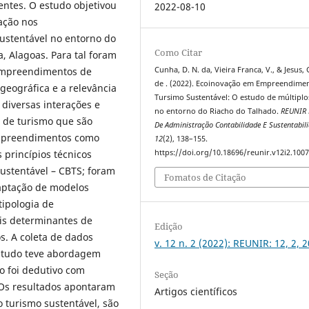
entes. O estudo objetivou
2022-08-10
ação nos
stentável no entorno do
Como Citar
, Alagoas. Para tal foram
 empreendimentos de
Cunha, D. N. da, Vieira Franca, V., & Jesus, G
de . (2022). Ecoinovação em Empreendime
geográfica e a relevância
Tursimo Sustentável: O estudo de múltiplo
diversas interações e
no entorno do Riacho do Talhado.
REUNIR 
s de turismo que são
De Administração Contabilidade E Sustentabil
empreendimentos como
12
(2), 138–155.
 princípios técnicos
https://doi.org/10.18696/reunir.v12i2.100
Sustentável – CBTS; foram
Fomatos de Citação
aptação de modelos
tipologia de
ais determinantes de
Edição
. A coleta de dados
v. 12 n. 2 (2022): REUNIR: 12, 2, 
estudo teve abordagem
do foi dedutivo com
Seção
 Os resultados apontaram
Artigos científicos
 turismo sustentável, são