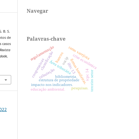
Navegar
. B. S.
Palavras-chave
ntos de
s casos
regulamentação
ramo varejista
Revista
classificação
bancos
crise econômica
idade
,
oscip
cooperativas
firmas brasileiras.
Área tributária
ifric 13
7
tributação
icpc 14
terceiro setor
bibliometria.
estrutura de propriedade
impacto nos indicadores.
pesquisas.
educação ambiental.
2022