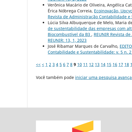
Verônica Macário de Oliveira, Angélica C
Érica Nóbrega Correia,
Ecoinovação, Upcyc
Revista de Administração Contabilidade e S
Lúcia Silva Albuquerque de Melo, Maria 
de sustentabilidade das empresas com alto
Biocombustível da B3
,
REUNIR Revista de A
REUNIR: 13, 1, 2023
José Ribamar Marques de Carvalho,
EDITOR
Contabilidade e Sustentabilidade: v. 5 n. 
<<
<
1
2
3
4
5
6
7
8
9
10
11
12
13
14
15
16
17
18
Você também pode
iniciar uma pesquisa avança