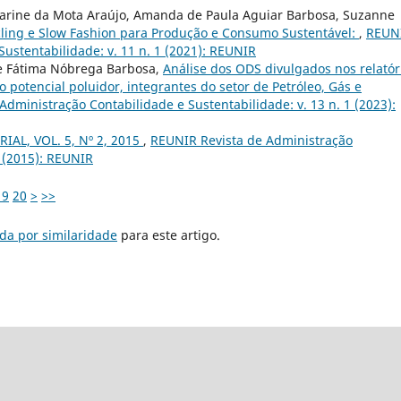
atarine da Mota Araújo, Amanda de Paula Aguiar Barbosa, Suzanne
ling e Slow Fashion para Produção e Consumo Sustentável:
,
REUN
ustentabilidade: v. 11 n. 1 (2021): REUNIR
de Fátima Nóbrega Barbosa,
Análise dos ODS divulgados nos relatór
 potencial poluidor, integrantes do setor de Petróleo, Gás e
dministração Contabilidade e Sustentabilidade: v. 13 n. 1 (2023):
IAL, VOL. 5, Nº 2, 2015
,
REUNIR Revista de Administração
2 (2015): REUNIR
19
20
>
>>
da por similaridade
para este artigo.