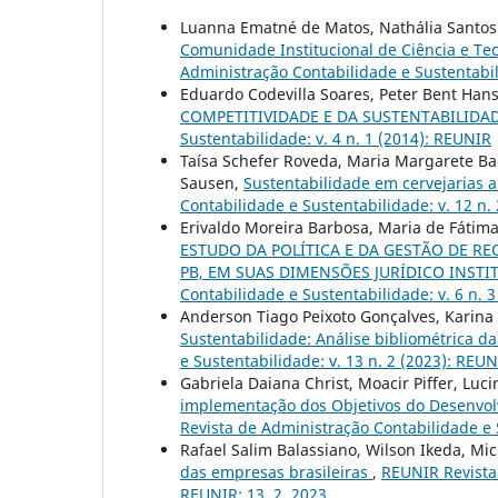
Luanna Ematné de Matos, Nathália Santos 
Comunidade Institucional de Ciência e Te
Administração Contabilidade e Sustentabili
Eduardo Codevilla Soares, Peter Bent Han
COMPETITIVIDADE E DA SUSTENTABILIDA
Sustentabilidade: v. 4 n. 1 (2014): REUNIR
Taísa Schefer Roveda, Maria Margarete Bac
Sausen,
Sustentabilidade em cervejarias 
Contabilidade e Sustentabilidade: v. 12 n. 
Erivaldo Moreira Barbosa, Maria de Fátim
ESTUDO DA POLÍTICA E DA GESTÃO DE RE
PB, EM SUAS DIMENSÕES JURÍDICO INSTI
Contabilidade e Sustentabilidade: v. 6 n. 
Anderson Tiago Peixoto Gonçalves, Karina 
Sustentabilidade: Análise bibliométrica da
e Sustentabilidade: v. 13 n. 2 (2023): REUN
Gabriela Daiana Christ, Moacir Piffer, Luci
implementação dos Objetivos do Desenvolv
Revista de Administração Contabilidade e S
Rafael Salim Balassiano, Wilson Ikeda, Mi
das empresas brasileiras
,
REUNIR Revista 
REUNIR: 13, 2, 2023