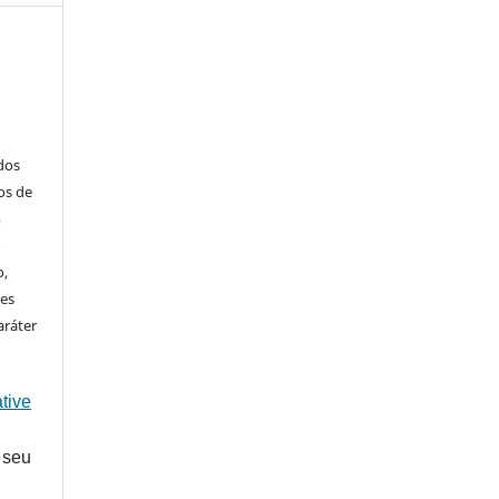
ados
os de
m
o
o,
ões
aráter
tive
 seu