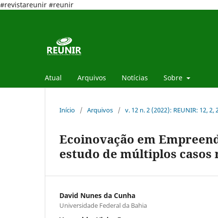
#revistareunir #reunir
Atual
Arquivos
Notícias
Sobre
Início
/
Arquivos
/
v. 12 n. 2 (2022): REUNIR: 12, 2,
Ecoinovação em Empreendi
estudo de múltiplos casos
David Nunes da Cunha
Universidade Federal da Bahia