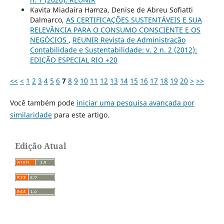
Kavita Miadaira Hamza, Denise de Abreu Sofiatti
Dalmarco,
AS CERTIFICAÇÕES SUSTENTÁVEIS E SUA
RELEVÂNCIA PARA O CONSUMO CONSCIENTE E OS
NEGÓCIOS
,
REUNIR Revista de Administração
Contabilidade e Sustentabilidade: v. 2 n. 2 (2012):
EDIÇÃO ESPECIAL RIO +20
<<
<
1
2
3
4
5
6
7
8
9
10
11
12
13
14
15
16
17
18
19
20
>
>>
Você também pode
iniciar uma pesquisa avançada por
similaridade
para este artigo.
Edição Atual