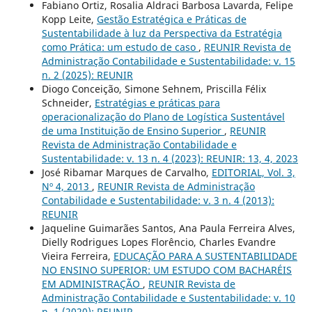
Fabiano Ortiz, Rosalia Aldraci Barbosa Lavarda, Felipe
Kopp Leite,
Gestão Estratégica e Práticas de
Sustentabilidade à luz da Perspectiva da Estratégia
como Prática: um estudo de caso
,
REUNIR Revista de
Administração Contabilidade e Sustentabilidade: v. 15
n. 2 (2025): REUNIR
Diogo Conceição, Simone Sehnem, Priscilla Félix
Schneider,
Estratégias e práticas para
operacionalização do Plano de Logística Sustentável
de uma Instituição de Ensino Superior
,
REUNIR
Revista de Administração Contabilidade e
Sustentabilidade: v. 13 n. 4 (2023): REUNIR: 13, 4, 2023
José Ribamar Marques de Carvalho,
EDITORIAL, Vol. 3,
Nº 4, 2013
,
REUNIR Revista de Administração
Contabilidade e Sustentabilidade: v. 3 n. 4 (2013):
REUNIR
Jaqueline Guimarães Santos, Ana Paula Ferreira Alves,
Dielly Rodrigues Lopes Florêncio, Charles Evandre
Vieira Ferreira,
EDUCAÇÃO PARA A SUSTENTABILIDADE
NO ENSINO SUPERIOR: UM ESTUDO COM BACHARÉIS
EM ADMINISTRAÇÃO
,
REUNIR Revista de
Administração Contabilidade e Sustentabilidade: v. 10
n. 1 (2020): REUNIR