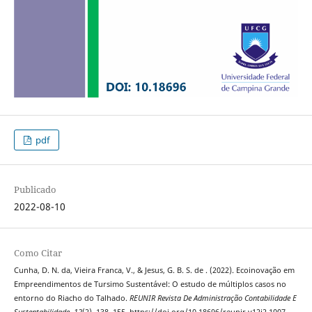
pdf
Publicado
2022-08-10
Como Citar
Cunha, D. N. da, Vieira Franca, V., & Jesus, G. B. S. de . (2022). Ecoinovação em
Empreendimentos de Tursimo Sustentável: O estudo de múltiplos casos no
entorno do Riacho do Talhado.
REUNIR Revista De Administração Contabilidade E
Sustentabilidade
,
12
(2), 138–155. https://doi.org/10.18696/reunir.v12i2.1007