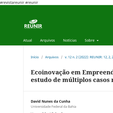
#revistareunir #reunir
Atual
Arquivos
Notícias
Sobre
Início
/
Arquivos
/
v. 12 n. 2 (2022): REUNIR: 12, 2,
Ecoinovação em Empreendi
estudo de múltiplos casos
David Nunes da Cunha
Universidade Federal da Bahia