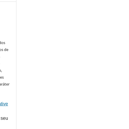
ados
os de
m
o
o,
ões
aráter
tive
 seu