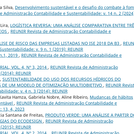
a Silva,
Desenvolvimento sustentável e o desafio do combate à fo
 Administração Contabilidade e Sustentabilidade: v. 14 n. 2 (2024
Lira,
LOGÍSTICA REVERSA: UMA ANÁLISE COMPARATIVA ENTRE TR
REOS
,
REUNIR Revista de Administração Contabilidade e
ISE DE RISCO DAS EMPRESAS LISTADAS NO ISE 2018 DA B3
,
REUN
ustentabilidade: v. 9 n. 1 (2019): REUNIR
 n.1, 2019
,
REUNIR Revista de Administração Contabilidade e
IAL, VOL. 4, Nº 3, 2014
,
REUNIR Revista de Administração
3 (2014): REUNIR
i,
SUSTENTABILIDADE DO USO DOS RECURSOS HÍDRICOS DO
ÉS DE UM MODELO DE OTIMIZAÇÃO MULTIOBJETIVO
,
REUNIR Revis
bilidade: v. 4 n. 3 (2014): REUNIR
 Kavita Hamza, Gabriela Nobre, Aline Ribeiro,
Mudanças de hábitos
entável
,
REUNIR Revista de Administração Contabilidade e
: 13, 4, 2023
cia Santana de Freitas,
PRODUTO VERDE: UMA ANÁLISE A PARTIR D
TÉGIAS DO ECODESIGN
,
REUNIR Revista de Administração
1 (2015): REUNIR
IAL, VOL. 4, Nº 2, 2014.
,
REUNIR Revista de Administração