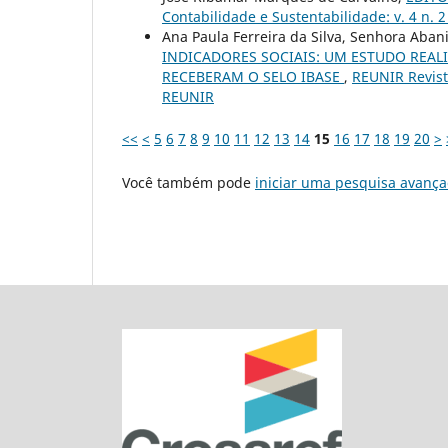
Contabilidade e Sustentabilidade: v. 4 n. 
Ana Paula Ferreira da Silva, Senhora Abani 
INDICADORES SOCIAIS: UM ESTUDO REAL
RECEBERAM O SELO IBASE
,
REUNIR Revista
REUNIR
<<
<
5
6
7
8
9
10
11
12
13
14
15
16
17
18
19
20
>
Você também pode
iniciar uma pesquisa avança