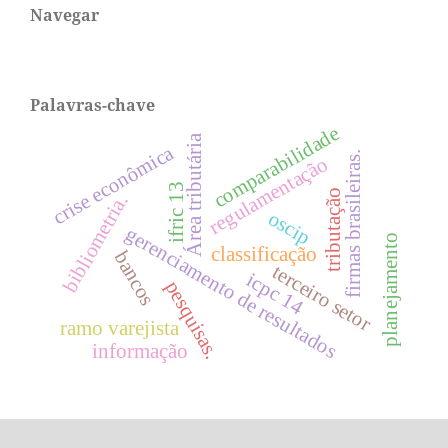
Navegar
Palavras-chave
comparabilidade
Área tributária
crise econômica
firmas brasileiras.
regulamentação
ifric 13
tributação
bibliometria.
oscip
gerenciamento de resultados
planejamento
classificação
bancos
terceiro setor
icpc 14
pesquisas.
ramo varejista
informação