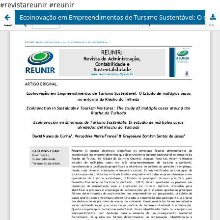
#revistareunir #reunir
Ecoinovação em Empreendimentos de Tursimo Sustentável: O estudo de múltiplos casos no entorno do Riacho do Talhado