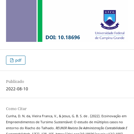
pdf
Publicado
2022-08-10
Como Citar
Cunha, D. N. da, Vieira Franca, V., & Jesus, G. B. S. de . (2022). Ecoinovação em
Empreendimentos de Tursimo Sustentável: O estudo de múltiplos casos no
entorno do Riacho do Talhado.
REUNIR Revista De Administração Contabilidade E
Sustentabilidade
,
12
(2), 138–155. https://doi.org/10.18696/reunir.v12i2.1007