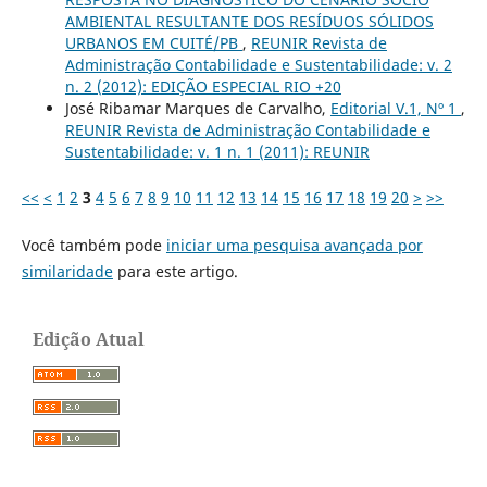
AMBIENTAL RESULTANTE DOS RESÍDUOS SÓLIDOS
URBANOS EM CUITÉ/PB
,
REUNIR Revista de
Administração Contabilidade e Sustentabilidade: v. 2
n. 2 (2012): EDIÇÃO ESPECIAL RIO +20
José Ribamar Marques de Carvalho,
Editorial V.1, Nº 1
,
REUNIR Revista de Administração Contabilidade e
Sustentabilidade: v. 1 n. 1 (2011): REUNIR
<<
<
1
2
3
4
5
6
7
8
9
10
11
12
13
14
15
16
17
18
19
20
>
>>
Você também pode
iniciar uma pesquisa avançada por
similaridade
para este artigo.
Edição Atual