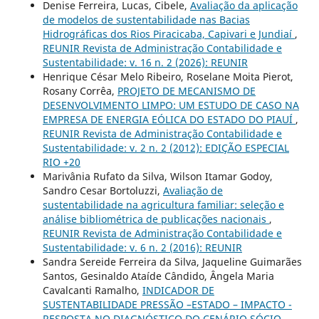
Denise Ferreira, Lucas, Cibele,
Avaliação da aplicação
de modelos de sustentabilidade nas Bacias
Hidrográficas dos Rios Piracicaba, Capivari e Jundiaí
,
REUNIR Revista de Administração Contabilidade e
Sustentabilidade: v. 16 n. 2 (2026): REUNIR
Henrique César Melo Ribeiro, Roselane Moita Pierot,
Rosany Corrêa,
PROJETO DE MECANISMO DE
DESENVOLVIMENTO LIMPO: UM ESTUDO DE CASO NA
EMPRESA DE ENERGIA EÓLICA DO ESTADO DO PIAUÍ
,
REUNIR Revista de Administração Contabilidade e
Sustentabilidade: v. 2 n. 2 (2012): EDIÇÃO ESPECIAL
RIO +20
Marivânia Rufato da Silva, Wilson Itamar Godoy,
Sandro Cesar Bortoluzzi,
Avaliação de
sustentabilidade na agricultura familiar: seleção e
análise bibliométrica de publicações nacionais
,
REUNIR Revista de Administração Contabilidade e
Sustentabilidade: v. 6 n. 2 (2016): REUNIR
Sandra Sereide Ferreira da Silva, Jaqueline Guimarães
Santos, Gesinaldo Ataíde Cândido, Ângela Maria
Cavalcanti Ramalho,
INDICADOR DE
SUSTENTABILIDADE PRESSÃO –ESTADO – IMPACTO -
RESPOSTA NO DIAGNÓSTICO DO CENÁRIO SÓCIO