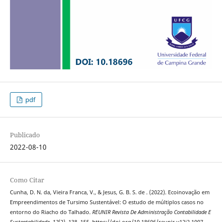
pdf
Publicado
2022-08-10
Como Citar
Cunha, D. N. da, Vieira Franca, V., & Jesus, G. B. S. de . (2022). Ecoinovação em
Empreendimentos de Tursimo Sustentável: O estudo de múltiplos casos no
entorno do Riacho do Talhado.
REUNIR Revista De Administração Contabilidade E
Sustentabilidade
,
12
(2), 138–155. https://doi.org/10.18696/reunir.v12i2.1007