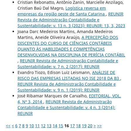
Cristian Rebonatto, Antônio Zanin, Marcielle Anzilago,
Cristian Baú Dal Magro,
Logística reversa em
empresas da região oeste de Santa Catarina
,
REUNIR
Revista de Administração Contabilidade e
Sustentabilidade: v. 13 n. 3 (2023): REUNIR: 13, 3, 2023
Joana Darc Medeiros Martins, Amanda Medeiros
Martins, Aneide Oliveira Araújo,
A PERCEPÇÃO DOS
DISCENTES DO CURSO DE CIÊNCIAS CONTÁBEIS
QUANTO ÀS HABILIDADES E COMPETÊNCIAS
DESENVOLVIDAS NA DISCIPLINA DE PERÍCIA CONTÁBIL
,
REUNIR Revista de Administração Contabilidade e
Sustentabilidade: v. 7 n. 2 (2017): REUNIR
Evandro Tiozo, Edison Luiz Leismann,
ANÁLISE DE
RISCO DAS EMPRESAS LISTADAS NO ISE 2018 DA B3
,
REUNIR Revista de Administração Contabilidade e
Sustentabilidade: v. 9 n. 1 (2019): REUNIR
José Ribamar Marques de Carvalho,
EDITORIAL, VOL.
4, Nº 3, 2014
,
REUNIR Revista de Administração
Contabilidade e Sustentabilidade: v. 4 n. 3 (2014):
REUNIR
<<
<
6
7
8
9
10
11
12
13
14
15
16
17
18
19
20
>
>>