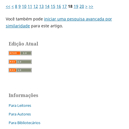
<<
<
8
9
10
11
12
13
14
15
16
17
18
19
20
>
>>
Você também pode
iniciar uma pesquisa avançada por
similaridade
para este artigo.
Edição Atual
Informações
Para Leitores
Para Autores
Para Bibliotecários