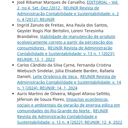
José Ribamar Marques de Carvalho,
EDITORIAL – Vol.
2, no 4, Set.-Dez./2012
,
REUNIR Revista de
Administração Contabilidade e Sustentabilidade: v. 2
n. 4 (2012): REUNIR
Ingrid Zanuto de Freitas, Ana Paula dos Santos,
Geysler Rogis Flor Bertolini, Loreni Teresinha
Brandalise,
Viabilidade de manutenção de produto
ecologicamente correto a partir da percepção dos
consumidores
,
REUNIR Revista de Administração
Contabilidade e Sustentabilidade: v. 13 n. 1 (2023):
REUNIR: 13, 1, 2023
Carlos Cândido da Silva Cyrne, Fernanda Cristina
Wiebusch Sindelar, Júlia Elisabete Barden, Rafaela
Danieli,
Leite Orgânico de Vaca
,
REUNIR Revista de
Administração Contabilidade e Sustentabilidade: v. 14
n. 1 (2024): REUNIR: 14, 1, 2024
Auris Martins de Oliveira, Miguel Afonso Sellitto,
Jéferson de Souza Flores,
Impactos econômicos,
sociais e ambientais da geração de energia eólica em
comunidades do Rio Grande do Norte
,
REUNIR
Revista de Administração Contabilidade e
Sustentabilidade: v. 12 n. 4 (2022): REUNIR: 12, 4, 2022