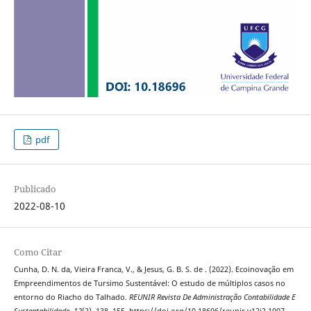
pdf
Publicado
2022-08-10
Como Citar
Cunha, D. N. da, Vieira Franca, V., & Jesus, G. B. S. de . (2022). Ecoinovação em
Empreendimentos de Tursimo Sustentável: O estudo de múltiplos casos no
entorno do Riacho do Talhado.
REUNIR Revista De Administração Contabilidade E
Sustentabilidade
,
12
(2), 138–155. https://doi.org/10.18696/reunir.v12i2.1007