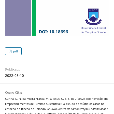
pdf
Publicado
2022-08-10
Como Citar
Cunha, D. N. da, Vieira Franca, V., & Jesus, G. B. S. de . (2022). Ecoinovação em
Empreendimentos de Tursimo Sustentável: O estudo de múltiplos casos no
entorno do Riacho do Talhado.
REUNIR Revista De Administração Contabilidade E
Sustentabilidade
,
12
(2), 138–155. https://doi.org/10.18696/reunir.v12i2.1007