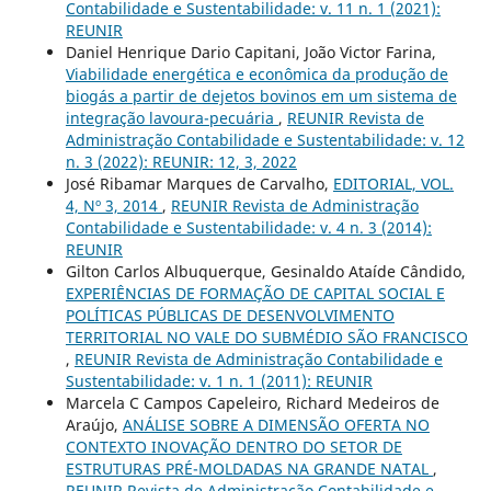
Contabilidade e Sustentabilidade: v. 11 n. 1 (2021):
REUNIR
Daniel Henrique Dario Capitani, João Victor Farina,
Viabilidade energética e econômica da produção de
biogás a partir de dejetos bovinos em um sistema de
integração lavoura-pecuária
,
REUNIR Revista de
Administração Contabilidade e Sustentabilidade: v. 12
n. 3 (2022): REUNIR: 12, 3, 2022
José Ribamar Marques de Carvalho,
EDITORIAL, VOL.
4, Nº 3, 2014
,
REUNIR Revista de Administração
Contabilidade e Sustentabilidade: v. 4 n. 3 (2014):
REUNIR
Gilton Carlos Albuquerque, Gesinaldo Ataíde Cândido,
EXPERIÊNCIAS DE FORMAÇÃO DE CAPITAL SOCIAL E
POLÍTICAS PÚBLICAS DE DESENVOLVIMENTO
TERRITORIAL NO VALE DO SUBMÉDIO SÃO FRANCISCO
,
REUNIR Revista de Administração Contabilidade e
Sustentabilidade: v. 1 n. 1 (2011): REUNIR
Marcela C Campos Capeleiro, Richard Medeiros de
Araújo,
ANÁLISE SOBRE A DIMENSÃO OFERTA NO
CONTEXTO INOVAÇÃO DENTRO DO SETOR DE
ESTRUTURAS PRÉ-MOLDADAS NA GRANDE NATAL
,
REUNIR Revista de Administração Contabilidade e