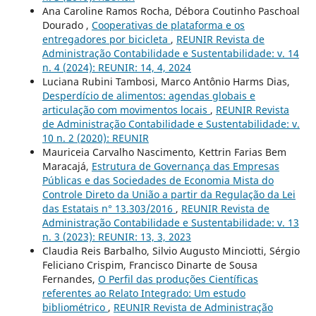
Ana Caroline Ramos Rocha, Débora Coutinho Paschoal
Dourado ,
Cooperativas de plataforma e os
entregadores por bicicleta
,
REUNIR Revista de
Administração Contabilidade e Sustentabilidade: v. 14
n. 4 (2024): REUNIR: 14, 4, 2024
Luciana Rubini Tambosi, Marco Antônio Harms Dias,
Desperdício de alimentos: agendas globais e
articulação com movimentos locais
,
REUNIR Revista
de Administração Contabilidade e Sustentabilidade: v.
10 n. 2 (2020): REUNIR
Mauriceia Carvalho Nascimento, Kettrin Farias Bem
Maracajá,
Estrutura de Governança das Empresas
Públicas e das Sociedades de Economia Mista do
Controle Direto da União a partir da Regulação da Lei
das Estatais n° 13.303/2016
,
REUNIR Revista de
Administração Contabilidade e Sustentabilidade: v. 13
n. 3 (2023): REUNIR: 13, 3, 2023
Claudia Reis Barbalho, Silvio Augusto Minciotti, Sérgio
Feliciano Crispim, Francisco Dinarte de Sousa
Fernandes,
O Perfil das produções Científicas
referentes ao Relato Integrado: Um estudo
bibliométrico
,
REUNIR Revista de Administração