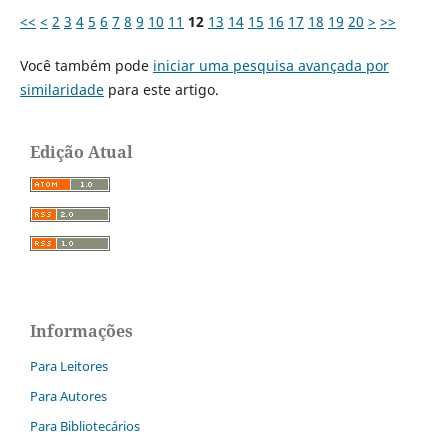
<<
<
2
3
4
5
6
7
8
9
10
11
12
13
14
15
16
17
18
19
20
>
>>
Você também pode
iniciar uma pesquisa avançada por
similaridade
para este artigo.
Edição Atual
Informações
Para Leitores
Para Autores
Para Bibliotecários