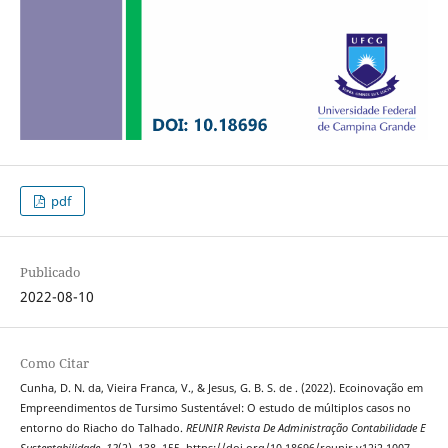
pdf
Publicado
2022-08-10
Como Citar
Cunha, D. N. da, Vieira Franca, V., & Jesus, G. B. S. de . (2022). Ecoinovação em
Empreendimentos de Tursimo Sustentável: O estudo de múltiplos casos no
entorno do Riacho do Talhado.
REUNIR Revista De Administração Contabilidade E
Sustentabilidade
,
12
(2), 138–155. https://doi.org/10.18696/reunir.v12i2.1007