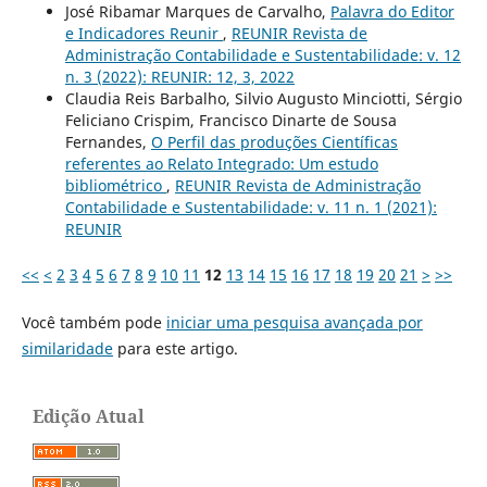
José Ribamar Marques de Carvalho,
Palavra do Editor
e Indicadores Reunir
,
REUNIR Revista de
Administração Contabilidade e Sustentabilidade: v. 12
n. 3 (2022): REUNIR: 12, 3, 2022
Claudia Reis Barbalho, Silvio Augusto Minciotti, Sérgio
Feliciano Crispim, Francisco Dinarte de Sousa
Fernandes,
O Perfil das produções Científicas
referentes ao Relato Integrado: Um estudo
bibliométrico
,
REUNIR Revista de Administração
Contabilidade e Sustentabilidade: v. 11 n. 1 (2021):
REUNIR
<<
<
2
3
4
5
6
7
8
9
10
11
12
13
14
15
16
17
18
19
20
21
>
>>
Você também pode
iniciar uma pesquisa avançada por
similaridade
para este artigo.
Edição Atual