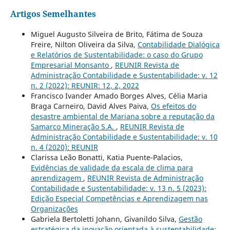
Artigos Semelhantes
Miguel Augusto Silveira de Brito, Fátima de Souza
Freire, Nilton Oliveira da Silva,
Contabilidade Dialógica
e Relatórios de Sustentabilidade: o caso do Grupo
Empresarial Monsanto
,
REUNIR Revista de
Administração Contabilidade e Sustentabilidade: v. 12
n. 2 (2022): REUNIR: 12, 2, 2022
Francisco Ivander Amado Borges Alves, Célia Maria
Braga Carneiro, David Alves Paiva,
Os efeitos do
desastre ambiental de Mariana sobre a reputação da
Samarco Mineração S.A.
,
REUNIR Revista de
Administração Contabilidade e Sustentabilidade: v. 10
n. 4 (2020): REUNIR
Clarissa Leão Bonatti, Katia Puente-Palacios,
Evidências de validade da escala de clima para
aprendizagem
,
REUNIR Revista de Administração
Contabilidade e Sustentabilidade: v. 13 n. 5 (2023):
Edição Especial Competências e Aprendizagem nas
Organizações
Gabriela Bertoletti Johann, Givanildo Silva,
Gestão
estratégica da inovação orientada à sustentabilidade: