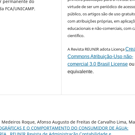
or permanente do
virtude de ser um periódico de acess
 da FCA/UNICAMP.
público, os artigos são de uso gratuit
com atribuições próprias, em aplicaç
educacionais e não-comerciais, com c
científico.
A Revista REUNIR adota Licença
Crea
Commons Atribuição-Uso não-
comercial 3.0 Brasil License
ou
equivalente.
e Medeiros Roque, Afonso Augusto de Freitas de Carvalho Lima, Ma
MOGRÁFICAS E O COMPORTAMENTO DO CONSUMIDOR DE ÁGUA:
RIA
,
REUNIR Revista de Administração Contabilidade e