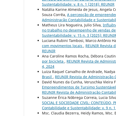
Sustentabilidade: v. 8 n. 1 (2018): REUNIR
Natália Karine Almeida de Jesus, Angela C
Souza Corrêa,
A percepção de empreended
Administração Contabilidade e Sustentabili
Matheus Lira Nogueira, Julio Silva,
Influên
no trabalho no desempenho de vendas de
Sustentabilidade: v. 15 n. 3 (2025): REUNI
Luciana Rubini Tambosi, Marco Antônio H
com movimentos locais
,
REUNIR Revista de
REUNIR
Ana Caroline Ramos Rocha, Débora Coutin
por bicicleta
,
REUNIR Revista de Administr
4, 2024
Luiza Raquel Carvalho de Andrade, Nadya
Brasil
,
REUNIR Revista de Administração Co
David Nunes da Cunha, Veruschka Vieira 
Empreendimentos de Tursimo Sustentável:
REUNIR Revista de Administração Contabilid
Suzanne Érica Nóbrega Correia, Lucia Sil
SOCIAL E SOCIEDADE CIVIL: CONTEÚDO
Contabilidade e Sustentabilidade: v. 9 n. 
Msc. Claudia Bezerra, Heidy Ramos, Msc. 