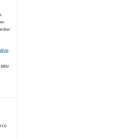
o
o,
ões
aráter
tive
 seu
rco