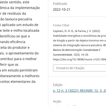
este sentido, este
Publicado
onômica da implementação
2022-10-21
r de resíduos da
ção lavoura-pecuária
foi aplicado um estudo de
Como Citar
leite e milho localizada
Capitani, D. H. D., & Farina, J. V. (2022).
dentificou-se que o
Viabilidade energética e econômica da pr
de biogás a partir de dejetos bovinos em 
rando eficiência
sistema de integração lavoura-pecuária.
R
eita do produtor e
Revista De Administração Contabilidade E
ais, o aproveitamento do
Sustentabilidade
,
12
(3), 14–29.
contribui para o melhor
https://doi.org/10.18696/reunir.v12i3.100
ferir que os
Fomatos de Citação
a em estudo permitiram
multaneamente a melhores
eceitos elementares da
Edição
v. 12 n. 3 (2022): REUNIR: 12, 3, 
Seção