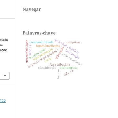
Navegar
Palavras-chave
agricultura familiar
odução
sustentabilidade
comparabilidade
pesquisas.
um
firmas brasileiras.
icpc 14
tributação
regulamentação
terceiro setor
estrutura de propriedade
informação
EUNIR
crise econômica
oscip
Área tributária
4
bibliometria.
classificação
ifric 13
bancos
2022