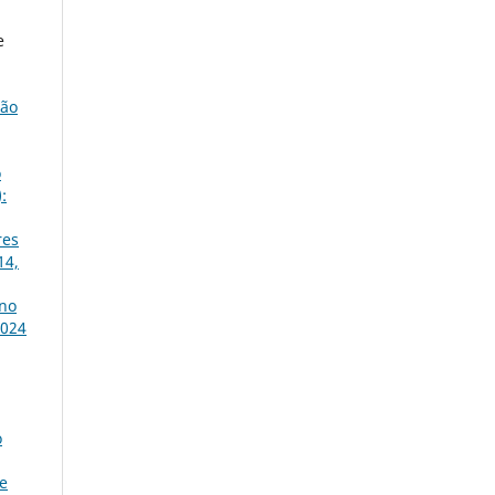
e
ção
o
:
res
14,
 no
2024
o
e