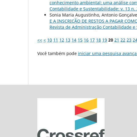
conhecimento ambiental: uma análise com 
Contabilidade e Sustentabilidade: v. 13 n. 
Sonia Maria Augustinho, Antonio Gonçalves
E A INSCRIÇÃO DE RESTOS A PAGAR COM
Revista de Administração Contabilidade e S
<<
<
10
11
12
13
14
15
16
17
18
19
20
21
22
23
2
Você também pode
iniciar uma pesquisa avança