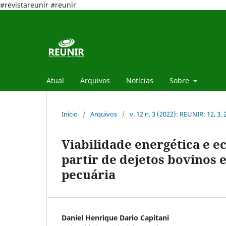
#revistareunir #reunir
Atual
Arquivos
Notícias
Sobre
Início
/
Arquivos
/
v. 12 n. 3 (2022): REUNIR: 12, 3,
Viabilidade energética e 
partir de dejetos bovinos 
pecuária
Daniel Henrique Dario Capitani