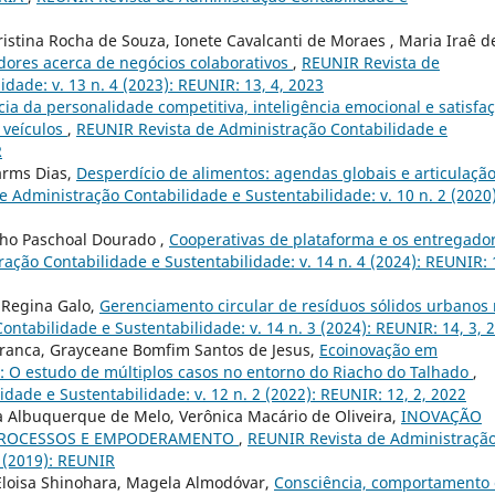
ristina Rocha de Souza, Ionete Cavalcanti de Moraes , Maria Iraê d
ores acerca de negócios colaborativos
,
REUNIR Revista de
dade: v. 13 n. 4 (2023): REUNIR: 13, 4, 2023
cia da personalidade competitiva, inteligência emocional e satisfa
 veículos
,
REUNIR Revista de Administração Contabilidade e
R
arms Dias,
Desperdício de alimentos: agendas globais e articulaçã
 Administração Contabilidade e Sustentabilidade: v. 10 n. 2 (2020)
ho Paschoal Dourado ,
Cooperativas de plataforma e os entregado
ação Contabilidade e Sustentabilidade: v. 14 n. 4 (2024): REUNIR: 
 Regina Galo,
Gerenciamento circular de resíduos sólidos urbanos
ntabilidade e Sustentabilidade: v. 14 n. 3 (2024): REUNIR: 14, 3, 
Franca, Grayceane Bomfim Santos de Jesus,
Ecoinovação em
 O estudo de múltiplos casos no entorno do Riacho do Talhado
,
ade e Sustentabilidade: v. 12 n. 2 (2022): REUNIR: 12, 2, 2022
va Albuquerque de Melo, Verônica Macário de Oliveira,
INOVAÇÃO
, PROCESSOS E EMPODERAMENTO
,
REUNIR Revista de Administraçã
1 (2019): REUNIR
Eloisa Shinohara, Magela Almodóvar,
Consciência, comportamento 