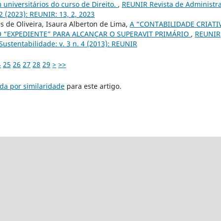
universitários do curso de Direito.
,
REUNIR Revista de Administr
2 (2023): REUNIR: 13, 2, 2023
 de Oliveira, Isaura Alberton de Lima,
A “CONTABILIDADE CRIATI
O “EXPEDIENTE” PARA ALCANÇAR O SUPERAVIT PRIMÁRIO
,
REUNIR
ustentabilidade: v. 3 n. 4 (2013): REUNIR
4
25
26
27
28
29
>
>>
da por similaridade
para este artigo.