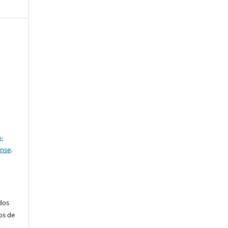
e
a
-
ense
.
ados
os de
m