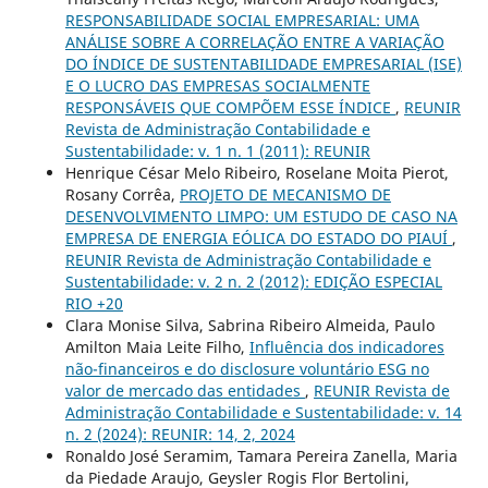
RESPONSABILIDADE SOCIAL EMPRESARIAL: UMA
ANÁLISE SOBRE A CORRELAÇÃO ENTRE A VARIAÇÃO
DO ÍNDICE DE SUSTENTABILIDADE EMPRESARIAL (ISE)
E O LUCRO DAS EMPRESAS SOCIALMENTE
RESPONSÁVEIS QUE COMPÕEM ESSE ÍNDICE
,
REUNIR
Revista de Administração Contabilidade e
Sustentabilidade: v. 1 n. 1 (2011): REUNIR
Henrique César Melo Ribeiro, Roselane Moita Pierot,
Rosany Corrêa,
PROJETO DE MECANISMO DE
DESENVOLVIMENTO LIMPO: UM ESTUDO DE CASO NA
EMPRESA DE ENERGIA EÓLICA DO ESTADO DO PIAUÍ
,
REUNIR Revista de Administração Contabilidade e
Sustentabilidade: v. 2 n. 2 (2012): EDIÇÃO ESPECIAL
RIO +20
Clara Monise Silva, Sabrina Ribeiro Almeida, Paulo
Amilton Maia Leite Filho,
Influência dos indicadores
não-financeiros e do disclosure voluntário ESG no
valor de mercado das entidades
,
REUNIR Revista de
Administração Contabilidade e Sustentabilidade: v. 14
n. 2 (2024): REUNIR: 14, 2, 2024
Ronaldo José Seramim, Tamara Pereira Zanella, Maria
da Piedade Araujo, Geysler Rogis Flor Bertolini,