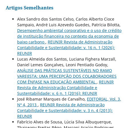
Artigos Semelhantes
Alex Sandro dos Santos Celso, Carlos Alberto Cioce
Sampaio, André Luis Azevedo Guedes, Patrícia Bilotta,
Desempenho ambiental corporativo e o uso de crédito
de instituição financeira no contexto da economia de
baixo carbono
,
REUNIR Revista de Administração
Contabilidade e Sustentabilidade: v. 16 n. 1 (2026):
REUNIR
Lucas Almeida dos Santos, Luciana Fighera Marzall,
Daniel Lemes Gonçalves, Leoni Pentiado Godoy,
ANÁLISE DAS PRÁTICAS SUSTENTÁVEIS NO RAMO
VAREJISTA: UMA PERCEPÇÃO DOS COLABORADORES
COM ÊNFASE NA EDUCAÇÃO AMBIENTAL
,
REUNIR
Revista de Administração Contabilidade e
Sustentabilidade: v. 6 n. 1 (2016): REUNIR
José Ribamar Marques de Carvalho,
EDITORIAL, Vol. 3,
Nº 4, 2013
,
REUNIR Revista de Administração
Contabilidade e Sustentabilidade: v. 3 n. 4 (2013):
REUNIR
Fabrício Alves de Sousa, Lúcia Silva Albuquerque,
Thaiseany Freitas Rêgo, Marconi Araújo Rodrigues,