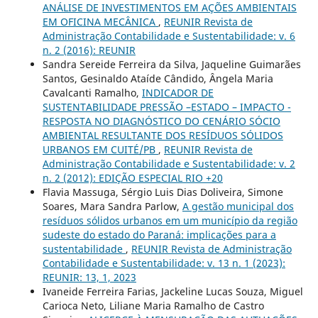
ANÁLISE DE INVESTIMENTOS EM AÇÕES AMBIENTAIS
EM OFICINA MECÂNICA
,
REUNIR Revista de
Administração Contabilidade e Sustentabilidade: v. 6
n. 2 (2016): REUNIR
Sandra Sereide Ferreira da Silva, Jaqueline Guimarães
Santos, Gesinaldo Ataíde Cândido, Ângela Maria
Cavalcanti Ramalho,
INDICADOR DE
SUSTENTABILIDADE PRESSÃO –ESTADO – IMPACTO -
RESPOSTA NO DIAGNÓSTICO DO CENÁRIO SÓCIO
AMBIENTAL RESULTANTE DOS RESÍDUOS SÓLIDOS
URBANOS EM CUITÉ/PB
,
REUNIR Revista de
Administração Contabilidade e Sustentabilidade: v. 2
n. 2 (2012): EDIÇÃO ESPECIAL RIO +20
Flavia Massuga, Sérgio Luis Dias Doliveira, Simone
Soares, Mara Sandra Parlow,
A gestão municipal dos
resíduos sólidos urbanos em um município da região
sudeste do estado do Paraná: implicações para a
sustentabilidade
,
REUNIR Revista de Administração
Contabilidade e Sustentabilidade: v. 13 n. 1 (2023):
REUNIR: 13, 1, 2023
Ivaneide Ferreira Farias, Jackeline Lucas Souza, Miguel
Carioca Neto, Liliane Maria Ramalho de Castro