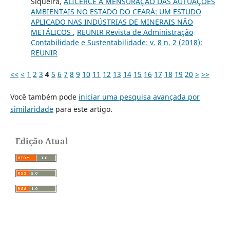
Siqueira,
ALICERCE À MENSURAÇÃO DAS AUTUAÇÕES
AMBIENTAIS NO ESTADO DO CEARÁ: UM ESTUDO
APLICADO NAS INDÚSTRIAS DE MINERAIS NÃO
METÁLICOS
,
REUNIR Revista de Administração
Contabilidade e Sustentabilidade: v. 8 n. 2 (2018):
REUNIR
<<
<
1
2
3
4
5
6
7
8
9
10
11
12
13
14
15
16
17
18
19
20
>
>>
Você também pode
iniciar uma pesquisa avançada por
similaridade
para este artigo.
Edição Atual